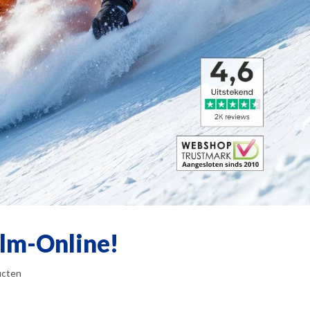
elm-Online!
ucten