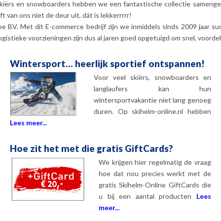
kiërs en snowboarders hebben we een fantastische collectie samengestel
t van ons niet de deur uit, dát is lekkerrrrr!
e BV. Met dit E-commerce bedrijf zijn we inmiddels sinds 2009 jaar su
gistieke voorzieningen zijn dus al jaren goed opgetuigd om snel, voordel
Wintersport... heerlijk sportief ontspannen!
Voor veel skiërs, snowboarders en
langlaufers kan hun
wintersportvakantie niet lang genoeg
duren. Op skihelm-online.nl hebben
Lees meer...
Hoe zit het met die gratis GiftCards?
We krijgen hier regelmatig de vraag
hoe dat nou precies werkt met de
gratis Skihelm-Online GiftCards die
u bij een aantal producten
Lees
meer...