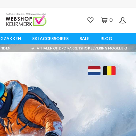
0
UGZAKKEN
SKI ACCESSOIRES
SALE
BLOG
ZONDEN!
AFHALEN OF DPD PAKKETSHOP LEVERING MOGELIJK!