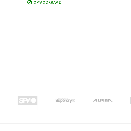
OP VOORRAAD
lensvorm, hoog comfort en Anti-Fog
gecoat, anti-kras laag. Inc
en anti-kras coating. SuperDry design
(S1) én een donkere (S3) 