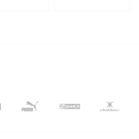
ck techniek waardoor de
contrastrijk beeld. De Polarized
et bevriest of beslaat.
coating blokt schitteringen en UV en
Infrarood!