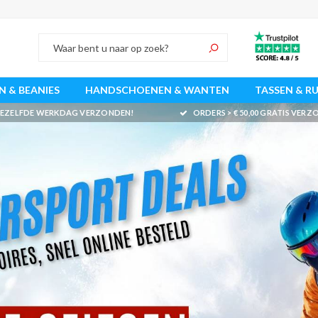
 & BEANIES
HANDSCHOENEN & WANTEN
TASSEN & R
 DEZELFDE WERKDAG VERZONDEN!
ORDERS > € 50,00 GRATIS VER