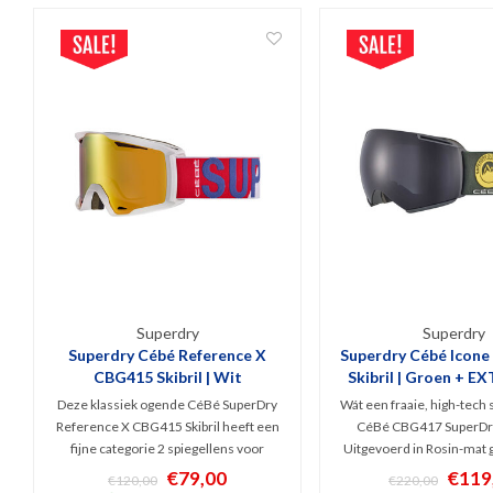
Superdry
Superdry
Superdry Cébé Reference X
Superdry Cébé Icon
CBG415 Skibril | Wit
Skibril | Groen + E
Deze klassiek ogende CéBé SuperDry
Wát een fraaie, high-tech s
Reference X CBG415 Skibril heeft een
CéBé CBG417 SuperDry
fijne categorie 2 spiegellens voor
Uitgevoerd in Rosin-mat 
bewolkt en licht zonnig weer. Witte
en v.v. slim, magnetisch
€79,00
€119
€120,00
€220,00
large-fit snow goggles met Cilindrische
systeem. Hoog comfort