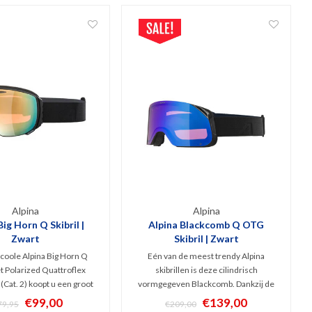
Alpina
Alpina
Big Horn Q Skibril |
Alpina Blackcomb Q OTG
Zwart
Skibril | Zwart
coole Alpina Big Horn Q
Eén van de meest trendy Alpina
et Polarized Quattroflex
skibrillen is deze cilindrisch
(Cat. 2) koopt u een groot
vormgegeven Blackcomb. Dankzij de
 goggles met zeer breed
blauwe Quattroflex spiegellens (Cat. 2)
€99,00
€139,00
79,95
€209,00
tijlvol Freeride model met
zorgen deze goggles voor extra