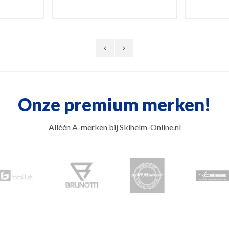
l. een lichte
helmen dé ideale combinatie tussen
Thermoblo
spiegel-lens
comfort, veiligheid en design.
bril ni
Tophelm!
Onze premium merken!
Alléén A-merken bij Skihelm-Online.nl