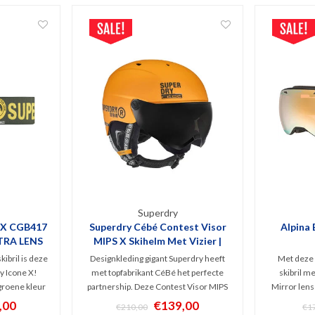
Superdry
e X CGB417
Superdry Cébé Contest Visor
Alpina 
XTRA LENS
MIPS X Skihelm Met Vizier |
Oranje
kibril is deze
Designkleding gigant Superdry heeft
Met deze 
 Icone X!
met topfabrikant CéBé het perfecte
skibril m
groene kleur
partnership. Deze Contest Visor MIPS
Mirror lens 
 lenswissel
X Skihelm met donker vizier en MIPS
model snow
,00
€139,00
€210,00
€1
, Anti-Fog
techniek brengt binnen de In-Mould
zichtveld. S