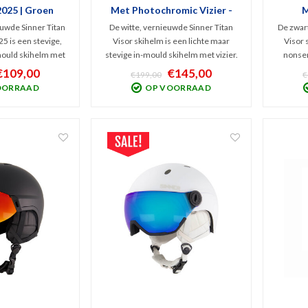
2025 | Groen
Met Photochromic Vizier -
M
Wit
uwde Sinner Titan
De witte, vernieuwde Sinner Titan
De zwar
5 is een stevige,
Visor skihelm is een lichte maar
Visor 
ould skihelm met
stevige in-mould skihelm met vizier.
nonsen
cat.2 vizier.
Comfortabeler dan ooit door het
rood cat
€109,00
€145,00
€199,00
€
oit en v.v. vizier,
oranje Photochromic vizier, beter
o
OORRAAD
OP VOORRAAD
ysteem én beter
verstelsysteem én met beter
ve
m. Binnenvoering
ventilatiesysteem. Binnenstof
venti
 en wasbaar!
afneembaar en wasbaar.
ui