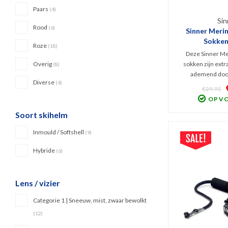
Paars
(4)
Sin
Rood
(6)
Sinner Meri
Sokken
Roze
(18)
Deze Sinner Me
Overig
sokken zijn extr
(8)
ademend door
Diverse
(4)
Maximaal ski- en
€29,95
door anatomische
OP V
en rechter sok. 
Soort skihelm
tenen en scheen
dames ui
Inmould / Softshell
(9)
Hybride
(6)
Lens / vizier
Categorie 1 | Sneeuw, mist, zwaar bewolkt
(12)