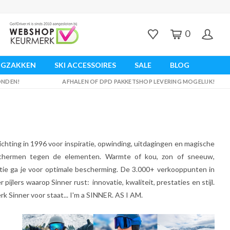
0
UGZAKKEN
SKI ACCESSOIRES
SALE
BLOG
ZONDEN!
AFHALEN OF DPD PAKKETSHOP LEVERING MOGELIJK!
ichting in 1996 voor inspiratie, opwinding, uitdagingen en magische
chermen tegen de elementen. Warmte of kou, zon of sneeuw,
ctie ga je voor optimale bescherming. De 3.000+ verkooppunten in
ijlers waarop Sinner rust: innovatie, kwaliteit, prestaties en stijl.
rk Sinner voor staat... I'm a SINNER. AS I AM.