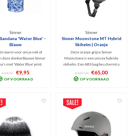
Sinner
Sinner
 Bandana 'Water Blue' -
Sinner Moonstone MT Hybrid
Blauw
Skihelm | Oranje
én warm voor om je nek of
Deze oranje-grijze Sinner
jn deze donkerblauwe Sinner
Moonstone is een unisex hybride
a's met 'Water Blue' print.
skihelm. Een ABS laag beschermt u
onder fleece-deel eraan
niet alleen tegen vallen maar ook
€9,95
€65,00
€14,95
€139,00
komt deze bandana een
tegen stoten / impact van harde
OP VOORRAAD
OP VOORRAAD
ht stroom langs je nek én is
voorwerpen. Stevig, comfortabel en
 om je outfit mee af te stijlen.
compleet met o.a. de Double
Ventilated Shell System.