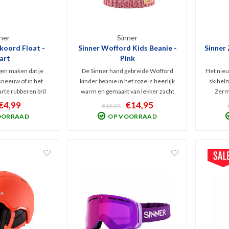
ner
Sinner
nkoord Float -
Sinner Wofford Kids Beanie -
Sinner 
art
Pink
en maken dat je
De Sinner hand gebreide Wofford
Het nie
sneeuw of in het
kinder beanie in het roze is heerlijk
skihelm
arte rubberen bril
warm en gemaakt van lekker zacht
Zerma
er kan goed tegen
Acryl. De binnenkant van deze beanie
skihel
€4,99
€14,95
€19,95
jven . Met rubberen
is v.v. een warme fleece voering. PU
klasse 
OORRAAD
OP VOORRAAD
te naar wens te
Sinner logo.
chique 
ellen.
fijne i