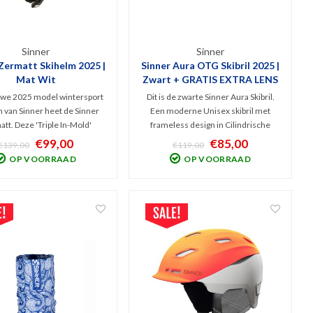
Sinner
Sinner
Zermatt Skihelm 2025 |
Sinner Aura OTG Skibril 2025 |
Mat Wit
Zwart + GRATIS EXTRA LENS
uwe 2025 model wintersport
Dit is de zwarte Sinner Aura Skibril.
 van Sinner heet de Sinner
Een moderne Unisex skibril met
tt. Deze 'Triple In-Mold'
frameless design in Cilindrische
m biedt in de lichtgewicht
vorm. Met het handige, magnetische
€99,00
€85,00
€139,00
€119,00
veel bescherming. Dit witte,
lenswisselsysteem kun je, bij omslag
OP VOORRAAD
OP VOORRAAD
model met 3D oorkussens en
van het weer, snel van lens wisselen.
nstelbaarheid zorgt voor een
V.v. Cat. 3 spiegellens + Cat. 1 lens!
perfecte pasvorm.