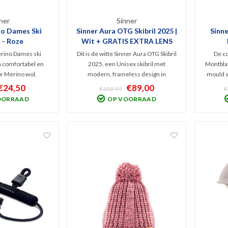
ner
Sinner
no Dames Ski
Sinner Aura OTG Skibril 2025 |
Sinn
 - Roze
Wit + GRATIS EXTRA LENS
rino Dames ski
Dit is de witte Sinner Aura OTG Skibril
De co
a comfortabel en
2025, een Unisex skibril met
Montblan
 Merino wol.
modern, frameless design in
mould s
 snowboardcomfort
Cilindrische vorm. Met het
spiegelv
€24,50
€89,00
€109,99
€
 gevormde linker
magnetische lenswisselsysteem kun
helm 
OORRAAD
OP VOORRAAD
Verstevigde hiel,
je, bij omslag van het weer, snel van
verve
been. Grijs-roze
lens wisselen. V.v. Cat. 3 spiegellens +
verste
tvoering.
extra Cat. 1 lens