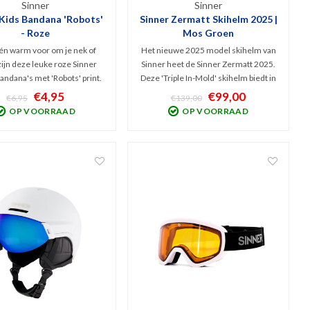
Sinner
Sinner
 Kids Bandana 'Robots'
Sinner Zermatt Skihelm 2025 |
- Roze
Mos Groen
én warm voor om je nek of
Het nieuwe 2025 model skihelm van
ijn deze leuke roze Sinner
Sinner heet de Sinner Zermatt 2025.
andana's met 'Robots' print.
Deze 'Triple In-Mold' skihelm biedt in
onder fleece-deel eraan
de lichtgewicht klasse opvallend veel
€4,95
€99,00
€6,95
€139,00
t deze bandana een koude
bescherming. Het chique ontwerp
OP VOORRAAD
OP VOORRAAD
om langs je nek én is hij fraai
met 3D oorkussens en fijne
 outfit mee af te stijlen.
instelbaarheid zorgen voor een
perfecte pasvorm.