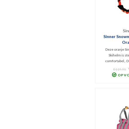
Sin
Sinner Snowm
Ora
Deze oranje S
Skihelm is st
comfortabel,. D
sneeuwhelm bied
€119,95
prima bescherm
OP V
verstelbaar en 
stoffen binnenw
Unisex helm, ge