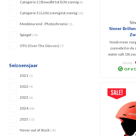
Categorie 2 | Bewolkt tot licht zonnig
(8)
Categorie 3 | Licht zonnig tot zonnig
(10)
Sin
Meekleurend - Photochromic
(1)
Sinner Brille
Zw
Spiegel
(14)
Nooit meer zorg
OTG (Over The Glasses)
(7)
zonnebril in de 
water valt. Dit zw
koordje van Sinn
€7,95
Seizoensjaar
vocht en blijft dri
OP V
gesp om de leng
2021
(1)
verst
2022
(4)
2023
(6)
2024
(28)
2025
(13)
Never out of Stock
(78)