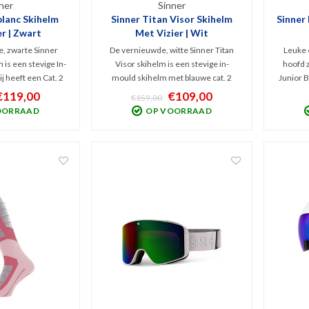
ner
Sinner
lanc Skihelm
Sinner Titan Visor Skihelm
Sinner
r | Zwart
Met Vizier | Wit
, zwarte Sinner
De vernieuwde, witte Sinner Titan
Leuke 
is een stevige In-
Visor skihelm is een stevige in-
hoofd z
j heeft een Cat. 2
mould skihelm met blauwe cat. 2
Junior B
niet OP maar IN de
spiegelvizier. Comfortabeler dan ooit
Ook z
€119,00
€109,00
€159,00
door is er geen
en v.v. vizier, beter verstelsysteem én
voorkom
OORRAAD
OP VOORRAAD
htstroom! Goed
beter ventilatiesysteem. Stoffen
luchtstro
met uitneembaar,
voering is uitneembaar en wasbaar.
om je
nterieur.