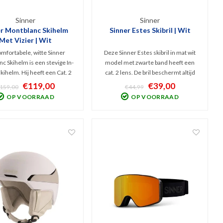
Sinner
Sinner
er Montblanc Skihelm
Sinner Estes Skibril | Wit
Met Vizier | Wit
mfortabele, witte Sinner
Deze Sinner Estes skibril in mat wit
c Skihelm is een stevige In-
model met zwarte band heeft een
kihelm. Hij heeft een Cat. 2
cat. 2 lens. De bril beschermt altijd
izier dat niet OP maar IN de
maar is op zijn best bij bewolkt tot
€119,00
€39,00
159,00
€44,99
ligt. Hierdoor is er geen
licht zonnig weer. Door de Anti Fog
OP VOORRAAD
OP VOORRAAD
lende luchtstroom! Goed
coating kan de lens niet beslaan, de
lbaar en met uitneembaar,
bril beschermt ook tegen UV-straling.
stoffen interieur.