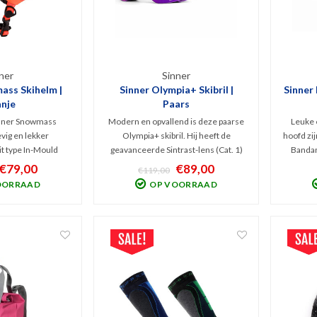
ner
Sinner
ass Skihelm |
Sinner Olympia+ Skibril |
Sinner
nje
Paars
inner Snowmass
Modern en opvallend is deze paarse
Leuke 
evig en lekker
Olympia+ skibril. Hij heeft de
hoofd zi
it type In-Mould
geavanceerde Sintrast-lens (Cat. 1)
Bandan
t wintersporters
lens die slecht blauw licht en UV eruit
Ook z
€79,00
€89,00
€119,00
ing en is goed
filtert. Deze goggles biedt een
voor
OORRAAD
OP VOORRAAD
v.v. uitneembaar
extreem hoog contrast en
koudeluc
erk en earpads.
helderheid, ideaal bij zwaar bewolkt
hij fraai
wicht 360 gram!
weer en sneeuw.