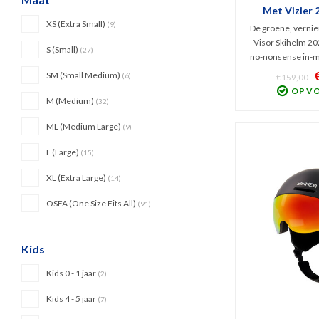
Met Vizier 
XS (Extra Small)
(9)
De groene, vernie
Visor Skihelm 202
S (Small)
(27)
no-nonsense in-m
rood getint 
SM (Small Medium)
(6)
€159,00
Comfortabeler dan o
OP V
beter verstels
M (Medium)
(32)
ventilatiesystee
ML (Medium Large)
uitneembaar
(9)
L (Large)
(15)
XL (Extra Large)
(14)
OSFA (One Size Fits All)
(91)
Kids
Kids 0 - 1 jaar
(2)
Kids 4 - 5 jaar
(7)