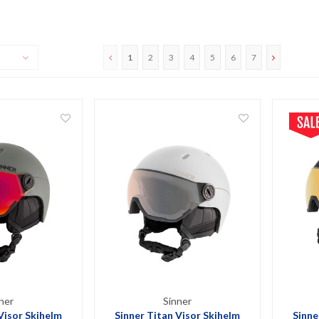
1
2
3
4
5
6
7
ner
Sinner
Visor Skihelm
Sinner Titan Visor Skihelm
Sinne