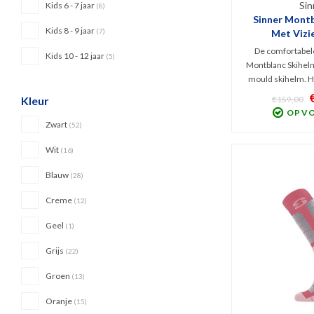
Sin
Kids 6 - 7 jaar
(8)
Sinner Montb
Kids 8 - 9 jaar
(7)
Met Vizie
De comfortabele
Kids 10 - 12 jaar
(5)
Montblanc Skihelm 
mould skihelm. Hi
spiegelvizier dat 
€159,00
Kleur
helm ligt. Hier
OP V
vervelende luc
Zwart
(52)
verstelbaar en 
stoffen i
Wit
(16)
Blauw
(28)
Creme
(12)
Geel
(1)
Grijs
(22)
Groen
(13)
Oranje
(15)