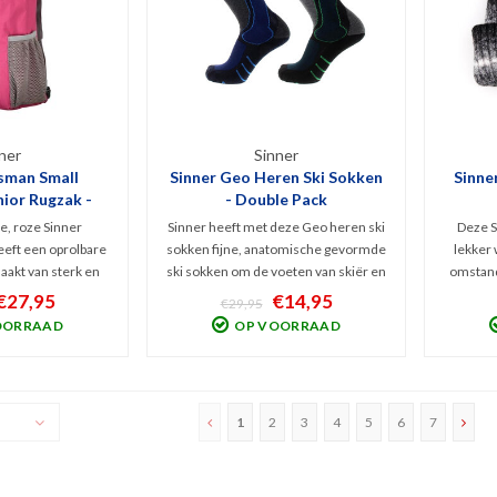
ner
Sinner
isman Small
Sinner Geo Heren Ski Sokken
Sinne
ior Rugzak -
- Double Pack
ze
, roze Sinner
Sinner heeft met deze Geo heren ski
Deze S
eeft een oprolbare
sokken fijne, anatomische gevormde
lekker
maakt van sterk en
ski sokken om de voeten van skiër en
omstand
 polyester. Met
snowboarder droog, warm en
Black' kl
€27,95
€14,95
€29,95
ouderbanden, een
beschermd te houden. Maximaal
hij z
OORRAAD
OP VOORRAAD
vakje binnenin en 1
comfort en ontlasten van hiel, tenen
gerecyc
op ook ideaal voor
en scheenbeen door versterkte
gemaa
ume: 12 l
delen. Verpakt per 2 p
1
2
3
4
5
6
7