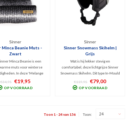
Sinner
Sinner
r Minca Beanie Muts -
Sinner Snowmass Skihelm |
Zwart
Grijs
inner Minca Beanie is een
Wat is hij lekker stevig en
 warme muts voor winterse
comfortabel, deze lichtgrijze Sinner
igheden. In deze 'Melange
Snowmass Skihelm. Dit type In-Mould
eur ziet hij er tof uit en voelt
sneeuwhelm biedt wintersporters
€19,95
€79,00
€34,95
€119,95
acht aan dankzij het 100%
prima bescherming en is goed
OP VOORRAAD
OP VOORRAAD
led Polyester waar hij van
verstelbaar en v.v. uitneembaar
kt is. Design met grote,
stoffen binnenwerk en earpads.
omgeslagen rand.
Unisex helm, 360 gram!
24
Toon 1 - 24 van 156
Toon: