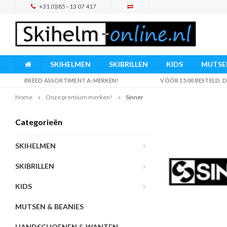
+31 (0)85 - 13 07 417
SKIHELMEN
SKIBRILLEN
KIDS
MUTSEN
BREED ASSORTIMENT A-MERKEN!
VÓÓR 15:00 BESTELD,
Home
Onze premium merken!
Sinner
Categorieën
SKIHELMEN
SKIBRILLEN
KIDS
MUTSEN & BEANIES
HANDSCHOENEN & WANTEN