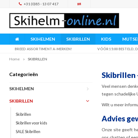
+31 (0)85 - 13 07 417
SKIHELMEN
SKIBRILLEN
KIDS
MUTSEN
BREED ASSORTIMENT A-MERKEN!
VÓÓR 15:00 BESTELD,
Home
SKIBRILLEN
Skibrillen
Categorieën
Veel mensen denken 
SKIHELMEN
tegen schadelijke 
SKIBRILLEN
Wilt u meer informa
Skibrillen
Advies ge
Skibrillen voor kids
Onze site geeft he
SALE Skibrillen
ons chatten of ee