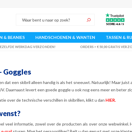
 & BEANIES
HANDSCHOENEN & WANTEN
TASSEN & R
 DEZELFDE WERKDAG VERZONDEN!
ORDERS > € 50,00 GRATIS VER
 - Goggles
dat een skibril alleen handig is als het sneeuwt. Natuurlijk! Maar juist
UV. Daarnaast levert een goede goggle u ook nog eens meer en beter zic
tie over de technische verschillen in skibrillen, klikt u dan
HIER
.
wenst?
el veel informatie, zowel over de producten als over onze webwinkel. 
n
e-mail
sturen. Mag het persoonlijker? Belt u dan gerust met onze klant