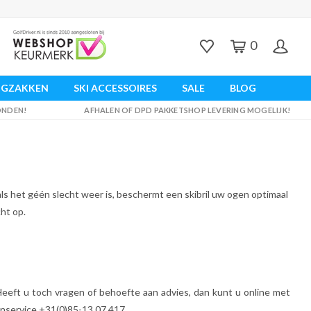
0
UGZAKKEN
SKI ACCESSOIRES
SALE
BLOG
ZONDEN!
AFHALEN OF DPD PAKKETSHOP LEVERING MOGELIJK!
 als het géén slecht weer is, beschermt een skibril uw ogen optimaal
ht op.
Heeft u toch vragen of behoefte aan advies, dan kunt u online met
enservice +31(0)85-13 07 417.