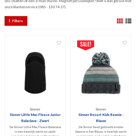
ons chatten of een e-mail sturen. Mag het persoonlijker? Belt u dan gerust met
onze klantenservice (085 - 130 74 17).
Filters
Sinner
Sinner
Sinner Little Mac Fleece Junior
Sinner Resort Kids Beanie -
Balaclava - Zwart
Blauw
De Sinner Little Mac Fleece Balaclava
De Sinner hand gebreide kinder
is een heerlijk warm en zacht
beanie in het Blauw is heerlijk warm
aanvoelend skimasker. Onmisbaar
en gemaakt van heerlijk zacht Acryl.