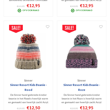
als je niet van kou houdt. Deze
De binnenkant van deze beanie is v.v.
€12,95
€12,95
€14,95
€19,95
bivakmuts is gemaakt van 100%
een warme fleece voering. PU Sinner
OP VOORRAAD
OP VOORRAAD
Acryl en wind en kou bestendig.
logo.
Geschikt voor kinderen tot 12 jaar.
Sinner
Sinner
Sinner Resort Kids Beanie -
Sinner Resort Kids Beanie -
Rood
Roze
De Sinner hand gebreide kinder
De Sinner hand gebreide kinder
beanie in het Roodis heerlijk warm
beanie in het Roze is heerlijk warm
en gemaakt van heerlijk zacht Acryl.
en gemaakt van heerlijk zacht Acryl.
De binnenkant van deze beanie is v.v.
De binnenkant van deze beanie is v.v.
€12,50
€12,95
€19,95
€19,95
een warme fleece voering. PU Sinner
een warme fleece voering. PU Sinner