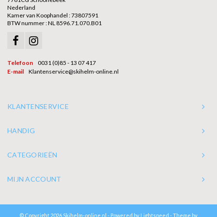
Nederland
Kamer van Koophandel : 73807591
BTW nummer : NL 8596.71.070.B01
Telefoon
0031 (0)85 - 13 07 417
E-mail
Klantenservice@skihelm-online.nl
KLANTENSERVICE
HANDIG
CATEGORIEËN
MIJN ACCOUNT
© Copyright 2026 Skihelm-online.nl - Powered by
Lightspeed
- Theme by