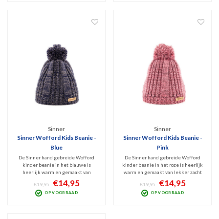
Sinner
Sinner
Sinner Wofford Kids Beanie -
Sinner Wofford Kids Beanie -
Blue
Pink
De Sinner hand gebreide Wofford
De Sinner hand gebreide Wofford
kinder beanie in het blauwe is
kinder beanie in het roze is heerlijk
heerlijk warm en gemaakt van
warm en gemaakt van lekker zacht
lekker zacht Acryl. De binnenkant
Acryl. De binnenkant van deze
€14,95
€14,95
€19,95
€19,95
van deze beanie is v.v. een warme
beanie is v.v. een warme fleece
OP VOORRAAD
OP VOORRAAD
fleece voering. PU Sinner logo.
voering. PU Sinner logo.