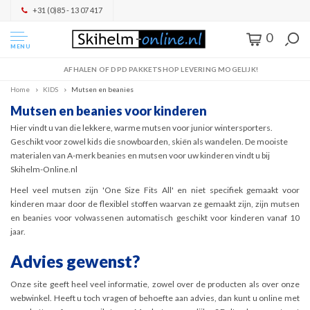
+31 (0)85 - 13 07 417
0
MENU
AFHALEN OF DPD PAKKETSHOP LEVERING MOGELIJK!
Home
KIDS
Mutsen en beanies
Mutsen en beanies voor kinderen
Hier vindt u van die lekkere, warme mutsen voor junior wintersporters.
Geschikt voor zowel kids die snowboarden, skiën als wandelen. De mooiste
materialen van A-merk beanies en mutsen voor uw kinderen vindt u bij
Skihelm-Online.nl
Heel veel mutsen zijn 'One Size Fits All' en niet specifiek gemaakt voor
kinderen maar door de flexiblel stoffen waarvan ze gemaakt zijn, zijn mutsen
en beanies voor volwassenen automatisch geschikt voor kinderen vanaf 10
jaar.
Advies gewenst?
Onze site geeft heel veel informatie, zowel over de producten als over onze
webwinkel. Heeft u toch vragen of behoefte aan advies, dan kunt u online met