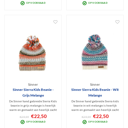
OP VOORRAAD
OP VOORRAAD
logo.
logo.
Sinner
Sinner
Sinner Sierra Kids Beanie -
Sinner Sierra Kids Beanie - Wit
Grijs Melange
Melange
De Sinner hand gebreide Sierra Kids
De Sinner hand gebreide Sierra kids
beanie in grijs melange is heerlijk
beanie in wit melange is heerlijk
warm en gemaakt van heerlijk zacht
warm en gemaakt van heerlijk zacht
Acryl. De binnenkant van deze
Acryl. De binnenkant van deze
€22,50
€22,50
€29,99
€29,99
beanie is v.v. een warme fleece
beanie is v.v. een warme fleece
OP VOORRAAD
OP VOORRAAD
voering. PU Sinner logo.
voering. PU Sinner logo.