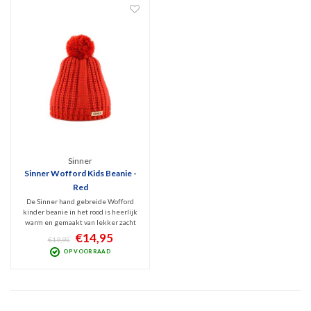
Sinner
Sinner Wofford Kids Beanie -
Red
De Sinner hand gebreide Wofford
kinder beanie in het rood is heerlijk
warm en gemaakt van lekker zacht
Acryl. De binnenkant van deze
€14,95
€19,95
beanie is v.v. een warme fleece
OP VOORRAAD
voering. PU Sinner logo.