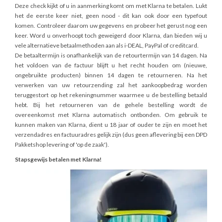
Deze check kijkt of u in aanmerking komt om met Klarna te betalen. Lukt
het de eerste keer niet, geen nood - dit kan ook door een typefout
komen. Controleer daarom uw gegevens en probeer het gerust nog een
keer. Word u onverhoopt toch geweigerd door Klarna, dan bieden wij u
vele alternatieve betaalmethoden aan als i-DEAL, PayPal of creditcard.
De betaaltermijn is onafhankelijk van de retourtermijn van 14 dagen. Na
het voldoen van de factuur blijft u het recht houden om (nieuwe,
ongebruikte producten) binnen 14 dagen te retourneren. Na het
verwerken van uw retourzending zal het aankoopbedrag worden
teruggestort op het rekeningnummer waarmee u de bestelling betaald
hebt. Bij het retourneren van de gehele bestelling wordt de
overeenkomst met Klarna automatisch ontbonden. Om gebruik te
kunnen maken van Klarna, dient u 18 jaar of ouder te zijn en moet het
verzendadres en factuuradres gelijk zijn (dus geen aflevering bij een DPD
Pakketshop levering of 'op de zaak').
Stapsgewijs betalen met Klarna!