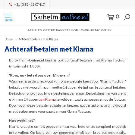
+31 (0)85 - 13 07 417
0
MENU
AFHALEN OF DPD PAKKETSHOP LEVERING MOGELIJK!
Home
Achteraf betalen met Klarna
Achteraf betalen met Klarna
Bij Skihelm-Online.nl kunt u ook achteraf betalen met Klarna Factuur
(maximaal € 1.000).
'Koop nu - betaal pas over 14 dagen!'
Wanneer u in de check-out van onze website kiest voor 'Klarna Factuur'
betaalt u niet vooraf maar heeft u 14 dagen de tijd om te achteraf betalen.
De factuur ontvangt u bij de bestelling per email. De betaling hiervan dient
u binnen 14 dagen
aan Klarna
te voldoen, zoals aangegeven op de factuur.
Door voor deze betaalmethode te kiezen, gaat u automatisch akkoord
met de algemene voorwaarden van Klarna Factuur.
Hoe werkt het?
Klarna vraagt u om uw gegevens naar waarheid en zo compleet mogelijk
in te vullen. Op basis van uw gegevens vindt een kredietcheck plaats.