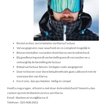
Bestel en kies om te betalen via Klarna Factuur
Vul uw gegevens naar waarheid en zo compleet mogelijk in
Binnen tientallen seconden doet Klarna een kredietcheck
Bij goedkeuring wordt uw bestelling wordt verzonden en u
ontvangt bij de bestelling de factuur
Betaal uw factuur binnen 14 dagen zoals aangegeven
Door te kiezen voor deze betaalmethode gaat u akkoord met de
voorwaarden van Klarna.
Eerst zien, dan pas betalen. Veilig en simpel.
Heeft u nog vragen, of komt u niet door de kredietcheck? Neemt u dan
contact op met de klantenservice van Klarna.
Email :
klantenservice@klarna.nl
Telefoon : 020-808 2852