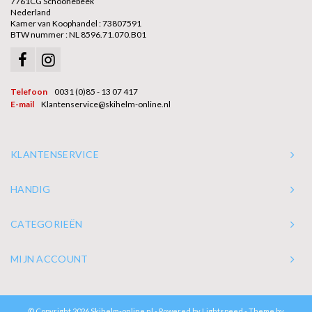
7761CG Schoonebeek
Nederland
Kamer van Koophandel : 73807591
BTW nummer : NL 8596.71.070.B01
Telefoon
0031 (0)85 - 13 07 417
E-mail
Klantenservice@skihelm-online.nl
KLANTENSERVICE
HANDIG
CATEGORIEËN
MIJN ACCOUNT
© Copyright 2026 Skihelm-online.nl - Powered by
Lightspeed
- Theme by