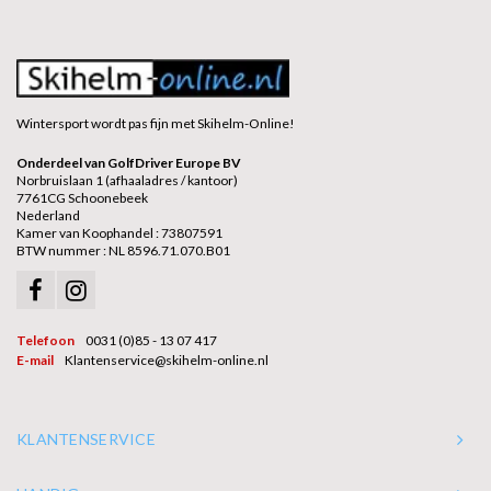
Wintersport wordt pas fijn met Skihelm-Online!
Onderdeel van GolfDriver Europe BV
Norbruislaan 1 (afhaaladres / kantoor)
7761CG Schoonebeek
Nederland
Kamer van Koophandel : 73807591
BTW nummer : NL 8596.71.070.B01
Telefoon
0031 (0)85 - 13 07 417
E-mail
Klantenservice@skihelm-online.nl
KLANTENSERVICE