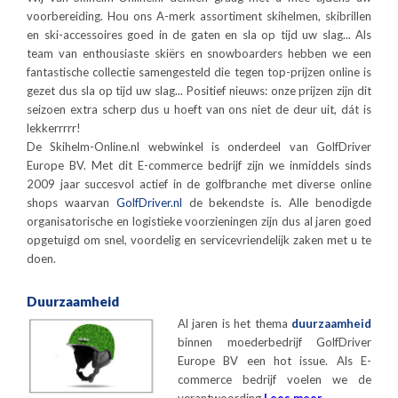
voorbereiding. Hou ons A-merk assortiment skihelmen, skibrillen
en ski-accessoires goed in de gaten en sla op tijd uw slag... Als
team van enthousiaste skiërs en snowboarders hebben we een
fantastische collectie samengesteld die tegen top-prijzen online is
gezet dus sla op tijd uw slag... Positief nieuws: onze prijzen zijn dit
seizoen extra scherp dus u hoeft van ons niet de deur uit, dát is
lekkerrrrr!
De Skihelm-Online.nl webwinkel is onderdeel van GolfDriver
Europe BV. Met dit E-commerce bedrijf zijn we inmiddels sinds
2009 jaar succesvol actief in de golfbranche met diverse online
shops waarvan
GolfDriver.nl
de bekendste is. Alle benodigde
organisatorische en logistieke voorzieningen zijn dus al jaren goed
opgetuigd om snel, voordelig en servicevriendelijk zaken met u te
doen.
Duurzaamheid
Al jaren is het thema
duurzaamheid
binnen moederbedrijf GolfDriver
Europe BV een hot issue. Als E-
commerce bedrijf voelen we de