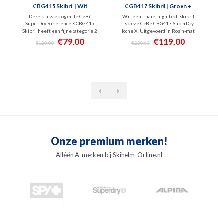
CBG415 Skibril | Wit
CGB417 Skibril | Groen +
EXTRA LENS
Deze klassiek ogende CéBé
Wát een fraaie, high-tech skibril
SuperDry Reference X CBG415
is deze CéBé CBG417 SuperDry
Skibril heeft een fijne categorie 2
Icone X! Uitgevoerd in Rosin-mat
spiegellens voor bewolkt en licht
groene kleur en v.v. slim,
€79,00
€119,00
€120,00
€220,00
zonnig weer. Witte large-fit snow
magnetisch lenswissel systeem.
goggles met Cilindrische
Hoog comfort, Anti-Fog gecoat,
lensvorm, hoog comfort en Anti-
anti-kras laag. Incl. een lichte (S1)
Fog en anti-kras coating. SuperDry
én een donkere (S3) spiegel-lens
design
Onze premium merken!
Alléén A-merken bij Skihelm-Online.nl