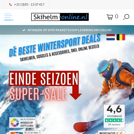
+31 (0)85 - 13 07 417
0
MENU
AFHALEN OF DPD PAKKETSHOP LEVERING MOGELIJK!