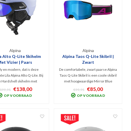
Alpina
Alpina
a Alto Q-Lite Skihelm
Alpina Taos Q-Lite Skibril |
et Vizier | Paars
Zwart
y en modern, dat is deze
De comfortabele, zwart paarse Alpina
e Lila Alpina Alto Q-Lite. Bij
Taos Q-Lite Skibril is een coole skibril
 Hardshell skihelm met
met hoogwaardige Mirror Blue
rdig spiegelvizier (Cat. 2)
spiegellens (Cat. 2). Uitstekende
€138,00
€85,00
199,95
€99,95
et vizier naadloos aan op de
filtering van schadelijk UV en
OP VOORRAAD
OP VOORRAAD
oor het TRM systeem. Top
infrarood met optimaal zicht bij
perfect zicht bij bewolkt tot
bewolkt tot licht zonnig weer.
licht zonnig weer