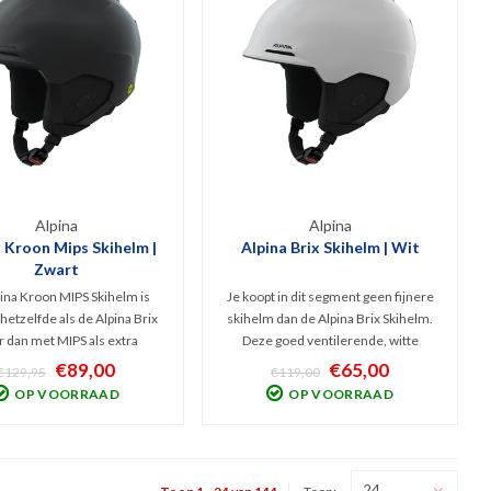
Alpina
Alpina
 Kroon Mips Skihelm |
Alpina Brix Skihelm | Wit
Zwart
ina Kroon MIPS Skihelm is
Je koopt in dit segment geen fijnere
hetzelfde als de Alpina Brix
skihelm dan de Alpina Brix Skihelm.
 dan met MIPS als extra
Deze goed ventilerende, witte
ingstechniek. Deze veilige,
Inmold skihelm is licht maar stevig.
€89,00
€65,00
€129,95
€119,00
tilerende, Inmold skihelm is
Hij is verstelbaar en heeft een
OP VOORRAAD
OP VOORRAAD
erlicht, stevig en goed
comfortabele, uitwasbare binnen-
elbaar. Schokabsorberend
afwerking. Schokabsorberend dankzij
dankzij Hi-EPS.
Hi-EPS.
24