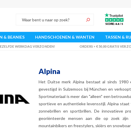
 & BEANIES
HANDSCHOENEN & WANTEN
TASSEN & R
 DEZELFDE WERKDAG VERZONDEN!
ORDERS > € 50,00 GRATIS VER
Alpina
Het Duitse merk Alpina bestaat al sinds 1980
gevestigd in Sulzemoos bij München en verkoopt z
Sportmateriaal is meer dan "alleen" een betrouw
sportieve en authentieke levensstijl. Alpina sta
zonnebrillen en sportbrillen. De innovatieve p
georiënteerde mensen aan die op zoek zijn n
mountainbikers en freestylers, skiërs en snowboarde