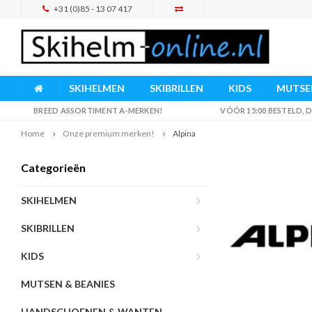
+31 (0)85 - 13 07 417
SKIHELMEN
SKIBRILLEN
KIDS
MUTSEN
BREED ASSORTIMENT A-MERKEN!
VÓÓR 15:00 BESTELD,
Home
Onze premium merken!
Alpina
Categorieën
SKIHELMEN
SKIBRILLEN
KIDS
MUTSEN & BEANIES
HANDSCHOENEN & WANTEN