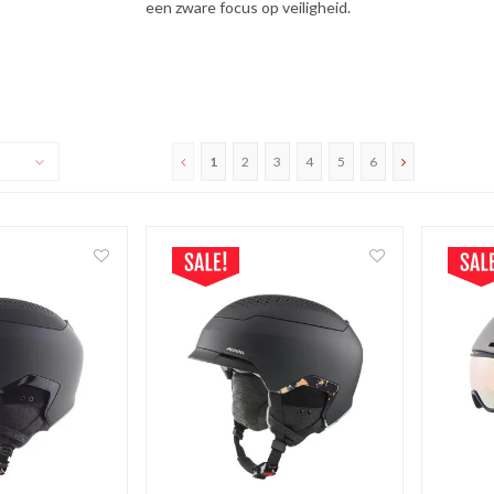
een zware focus op veiligheid.
1
2
3
4
5
6