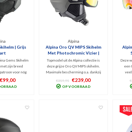
ina
Alpina
kihelm | Grijs
Alpina Oro QV MIPS Skihelm
Alpi
art
Met Photochromic Vizier |
Grijs
lpina Gems Skihelm
Topmodel uit de Alpina collectie is
Deze wi
t met zijn breed
deze grijze Oro QV MIPS skihelm.
een O
patroon voor nóg
Maximale bescherming o.a. dankzij
veel
 Deze comfortabele
MIPS, het geavanceerde,
wint
€99,00
€239,00
€359,95
€
 helm combineert
meekleurend QuattroVarioflex
voor
OORRAAD
OP VOORRAAD
een lichte Inmould
vizier. Topkwaliteit in specificaties en
weersom
persterke ABS-
v.v. TRM waardoor het vizier naadloos
magnetis
ll helm.
aansluit op de helm
2 lenz