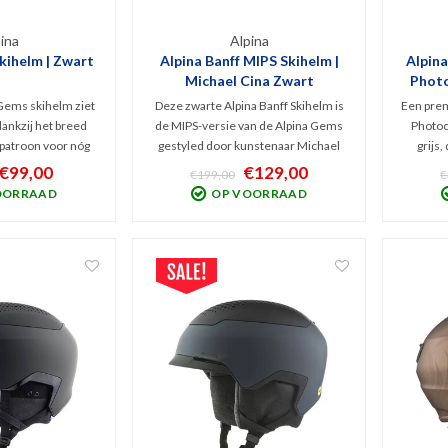
ina
Alpina
kihelm | Zwart
Alpina Banff MIPS Skihelm |
Alpin
Michael Cina Zwart
Photo
Gems skihelm ziet
Deze zwarte Alpina Banff Skihelm is
Een pre
dankzij het breed
de MIPS-versie van de Alpina Gems
Photoc
patroon voor nóg
gestyled door kunstenaar Michael
grijs,
tie die ook met
Cina. Onder de motorkap heeft deze
skihelm
€99,00
€129,00
€199,00
€
n bedienbaar is.
Banff MIPS hybride skihelm een
ieder 
OORRAAD
OP VOORRAAD
 Freeride hybride
hoger beschermingsniveau.
goede
 bescherming dan
Comfortabele helm met heerlijk
System z
uld-helm.
Lavalan schaapswol interieur.