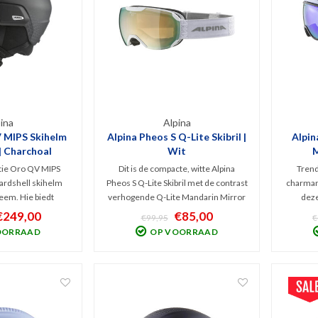
ina
Alpina
 MIPS Skihelm
Alpina Pheos S Q-Lite Skibril |
Alpin
| Charchoal
Wit
M
llic
ctie Oro QV MIPS
Dit is de compacte, witte Alpina
Trend
ardshell skihelm
Pheos S Q-Lite Skibril met de contrast
charmant
eem. Hie biedt
verhogende Q-Lite Mandarin Mirror
deze
cherming, een
lens (Cat. 2). Deze spiegellens filtert
hoogwaa
€249,00
€85,00
€99,95
€
 meekleurend
de schadelijk UV 100% en blokt
sluit h
OORRAAD
OP VOORRAAD
x vizier en TRM
Infrarode straling. Optimaal zicht bij
helm d
r naadloos aansluit
bewolkt tot licht zonnig weer.
helm met 
liteit wintersport
lm.