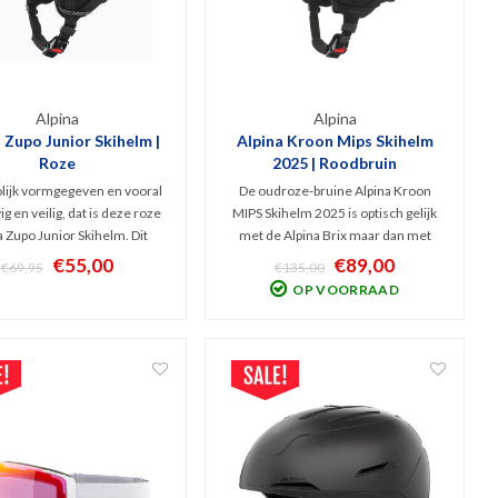
Alpina
Alpina
 Zupo Junior Skihelm |
Alpina Kroon Mips Skihelm
Roze
2025 | Roodbruin
rolijk vormgegeven en vooral
De oudroze-bruine Alpina Kroon
ig en veilig, dat is deze roze
MIPS Skihelm 2025 is optisch gelijk
a Zupo Junior Skihelm. Dit
met de Alpina Brix maar dan met
 erg comfortabel en met zijn
extra MIPS bescherming. Deze goed
€55,00
€89,00
€69,95
€135,00
bare binnenvoering lekker
ventilerende, veilige Inmold skihelm
OP VOORRAAD
sch. Hard Shell systeem dus
weegt slechts 450 gram, is stevig en
ptimale bescherming!
goed verstelbaar. Schokabsorberend
door Hi-EPS.