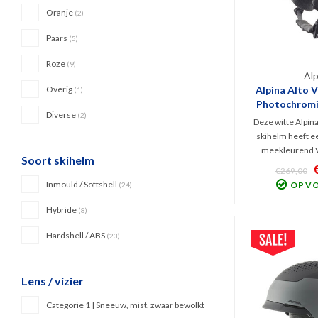
Oranje
(2)
Paars
(5)
Roze
(9)
Alp
Overig
Alpina Alto 
(1)
Photochromic
Diverse
(2)
Deze witte Alpina
skihelm heeft e
meekleurend Va
Soort skihelm
Topkwaliteit in co
€269,00
en ventilatie. Per
Inmould / Softshell
OP V
(24)
Photochromic vizi
en TRM: het vizier
Hybride
(8)
op de
Hardshell / ABS
(23)
Lens / vizier
Categorie 1 | Sneeuw, mist, zwaar bewolkt