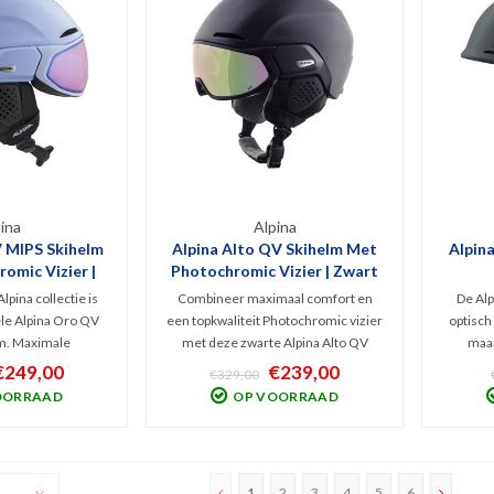
ina
Alpina
 MIPS Skihelm
Alpina Alto QV Skihelm Met
Alpina
omic Vizier |
Photochromic Vizier | Zwart
la
lpina collectie is
Combineer maximaal comfort en
De Alp
le Alpina Oro QV
een topkwaliteit Photochromic vizier
optisch 
m. Maximale
met deze zwarte Alpina Alto QV
maar
nkzij het MIPS
Hardshell skihelm. Optimale
bescherm
€249,00
€239,00
€329,00
l gemak door het
bescherming en ventilatie en
goed ven
OORRAAD
OP VOORRAAD
uattroVarioflex
optimaal zicht bij nagenoeg elk weer.
ved
l zicht bij bewolkt
Met het TRM System sluit het vizier
verst
. Lila versie!
naadloos aan op de helm.
1
2
3
4
5
6