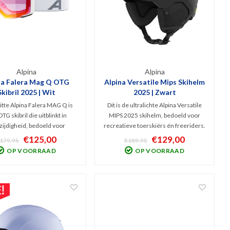
Alpina
Alpina
na Falera Mag Q OTG
Alpina Versatile Mips Skihelm
Skibril 2025 | Wit
2025 | Zwart
tte Alpina Falera MAG Q is
Dit is de ultralichte Alpina Versatile
TG skibril die uitblinkt in
MIPS 2025 skihelm, bedoeld voor
zijdigheid, bedoeld voor
recreatieve toerskiërs én freeriders.
ersporters die zich graag
Deze Inmould (ook wel Softshell)
€125,00
€129,00
179,95
€189,95
bereiden op wisselende
helm heeft een stevige constructie
OP VOORRAAD
OP VOORRAAD
standigheden. V.v. handig,
van polycarbonaat en Hi-EPS die
ch lenswisselsysteem incl.
perfect comfort met bescherming
en (Cat. 0+2) en opbergbox.
combineert.