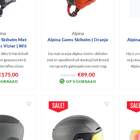
ina
Alpina
V Skihelm Met
Alpina Gems Skihelm | Oranje
Alpina
 Vizier | Wit
 Alto V Hardshell
De mat oranje Alpina Gems skihelm
Hij is v
en geavanceerd,
ziet er opvallend uit dankzij het breed
erg stev
rioflex vizier.
verspreide gatenpatroon voor nóg
Alpin
mfort, bescherming
betere ventilatie die ook met
model is
€175,00
€89,00
€179,00
fect zicht door het
handschoenen aan bedienbaar is.
uitneem
OORRAAD
OP VOORRAAD
er (Categorie 1-2)
Deze comfortabele Freeride hybride
hygiëni
 sluit naadloos aan
helm biedt meer bescherming dan
o
 helm
een Inmould-helm.