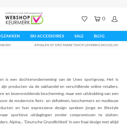
0
UGZAKKEN
SKI ACCESSOIRES
SALE
BLOG
ZONDEN!
AFHALEN OF DPD PAKKETSHOP LEVERING MOGELIJK!
 en is een dochteronderneming van de Uvex sportgroep. Het is
ijn producten via de vakhandel en verschillende online retailers.
bare en levensreddende bescherming, maar een uitdrukking van een
at voor de modernste fiets- en skihelmen, beschermers en modieuze
roducten en hun expressieve design spreken jonge en lifestyle
aar sportieve uitdagingen zonder compromissen te sluiten:
rs. Alpina... 'Deutsche Grundlichkeit' in een fraai design met altijd