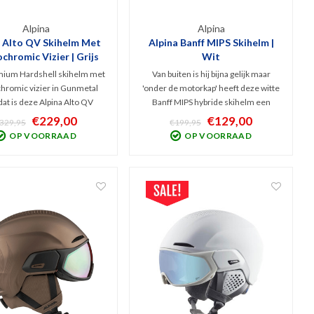
Alpina
Alpina
a Alto QV Skihelm Met
Alpina Banff MIPS Skihelm |
chromic Vizier | Grijs
Wit
mium Hardshell skihelm met
Van buiten is hij bijna gelijk maar
hromic vizier in Gunmetal
'onder de motorkap' heeft deze witte
 dat is deze Alpina Alto QV
Banff MIPS hybride skihelm een
. Perfect zicht bij nagenoeg
hoger beschermingsniveau dan de
€229,00
€129,00
329,95
€199,95
weertype, fijne ventilatie,
Alpina Gems skihelm. Comfortabele,
OP VOORRAAD
OP VOORRAAD
 bescherming én het TRM
hybride sneeuwhelm met heerlijk
orgt dat het vizier naadloos
Lavalan schaapswol interieur.
aansluit op de helm