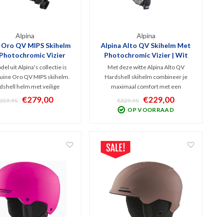
Alpina
Alpina
a Oro QV MIPS Skihelm
Alpina Alto QV Skihelm Met
Photochromic Vizier
Photochromic Vizier | Wit
2025 | Bruin
el uit Alpina's collectie is
Met deze witte Alpina Alto QV
uine Oro QV MIPS skihelm.
Hardshell skihelm combineer je
dshell helm met veilige
maximaal comfort met een
rming mede door het MIPS
topkwaliteit Photochromic vizier.
€279,00
€229,00
359,95
€329,95
 Hij heeft een meekleurend
Optimale bescherming en ventilatie
OP VOORRAAD
Varioflex vizier en het TRM
en optimaal zicht bij nagenoeg elk
eem waardoor het vizier
weer. Met het TRM System sluit het
oos aansluit op de helm.
vizier naadloos aan op de helm