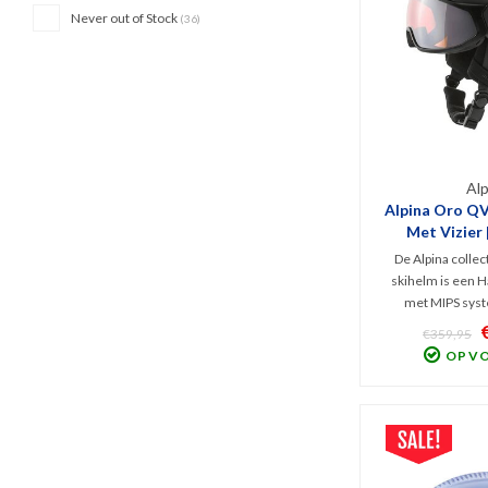
Never out of Stock
(36)
Alp
Alpina Oro QV
Met Vizier 
Meta
De Alpina colle
skihelm is een H
met MIPS syst
maximale bes
€359,95
geavanceerd,
OP V
QuattroVariofle
waardoor het vizie
op de helm. Topkwa
he