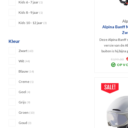
Kids 6 - 7 jaar
(1)
Kids 8 - 9 jaar
(1)
Alp
Kids 10 - 12 jaar
(3)
Alpina Banff 
Zw
Deze Alpina Banff 
Kleur
versie van de A
Zwart
buiten is hij bijna
(63)
de motorkap' heef
€199,00
Wit
(44)
hybride skih
OP V
beschermingsnive
Blauw
(14)
sneeuwhelm met 
schaapswol
Creme
(1)
Geel
(4)
Grijs
(9)
Groen
(10)
Goud
(3)