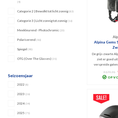
(9)
Categorie 2 | Bewolkt tot licht zonnig
(83)
Categorie 3 | Licht zonnig tot zonnig
(16)
Meekleurend - Photochromic
(20)
Alp
Polariserend
(46)
Alpina Gems S
Zw
Spiegel
(90)
De grijs-zwarte A
OTG (Over The Glasses)
(31)
ziet er goed ui
verspreide gaten
betere ventilatie.
€179,95
Seizoensjaar
Freeride Hybride
OP V
de voordelen van 
2022
(8)
helm en een su
Hardshe
2023
(26)
2024
(34)
2025
(71)