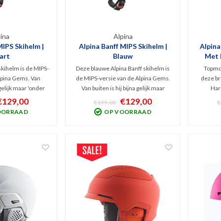
ina
Alpina
MIPS Skihelm |
Alpina Banff MIPS Skihelm |
Alpin
art
Blauw
Met 
skihelm is de MIPS-
Deze blauwe Alpina Banff skihelm is
Topmod
lpina Gems. Van
de MIPS-versie van de Alpina Gems.
deze br
 gelijk maar 'onder
Van buiten is hij bijna gelijk maar
Har
t deze Banff MIPS
'onderhuids' heeft deze Banff MIPS
besche
€129,00
€129,00
€199,00
€
elm een hoger
hybride skihelm een hoger
systeem.
OORRAAD
OP VOORRAAD
au. Comfortabele
beschermingsniveau. Comfortabele
Quattro
heerlijk Lavalan
sneeuwhelm met heerlijk Lavalan
syst
 interieur.
schaapswol interieur.
naadl