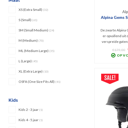
XS (Extra Small)
(32)
Alp
Alpina Gems S
S (Small)
(61)
De zwarte Alpina 
SM (Small Medium)
(24)
er opvallend uit 
M (Medium)
(70)
verspreide gaten
betere ventila
€179,00
ML (Medium Large)
(35)
handschoenen aa
OP V
Deze comfortabele
L (Large)
(45)
helm biedt meer
een Inmo
XL (Extra Large)
(10)
OSFA (One Size Fits All)
(41)
Kids
Kids 2 - 3 jaar
(1)
Kids 4 - 5 jaar
(1)