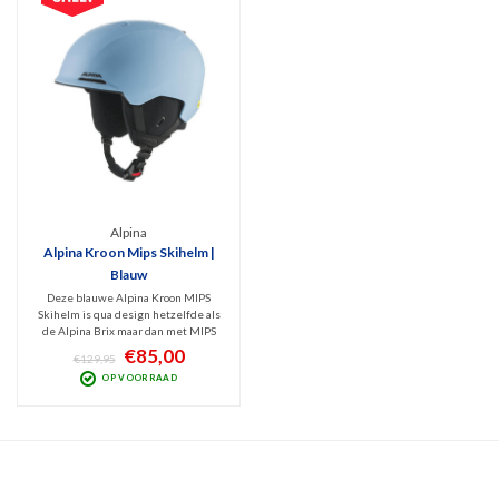
Alpina
Alpina Kroon Mips Skihelm |
Blauw
Deze blauwe Alpina Kroon MIPS
Skihelm is qua design hetzelfde als
de Alpina Brix maar dan met MIPS
als extra beschermingstechniek.
€85,00
€129,95
Deze veilige, goed ventilerende,
OP VOORRAAD
Inmold skihelm is vederlicht, stevig
en goed verstelbaar.
Schokabsorberend dankzij Hi-EPS.