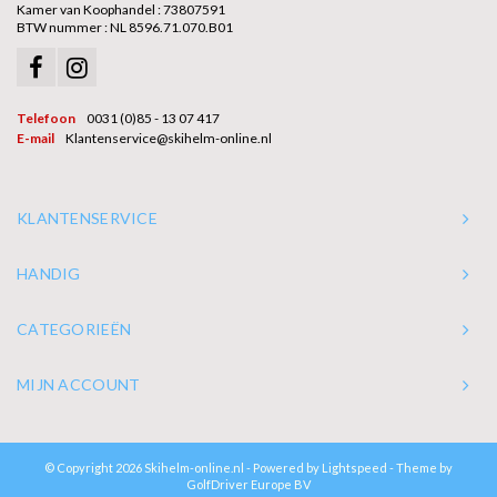
Kamer van Koophandel : 73807591
BTW nummer : NL 8596.71.070.B01
Telefoon
0031 (0)85 - 13 07 417
E-mail
Klantenservice@skihelm-online.nl
KLANTENSERVICE
HANDIG
CATEGORIEËN
MIJN ACCOUNT
© Copyright 2026 Skihelm-online.nl - Powered by
Lightspeed
- Theme by
GolfDriver Europe BV