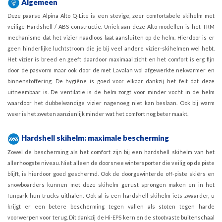
Algemeen
Deze paarse Alpina Alto Q-Lite is een stevige, zeer comfortabele skihelm met
veilige Hardshell / ABS constructie. Uniek aan deze Alto-modellen is het TRM
mechanisme dat het vizier naadloos laat aansluiten op de helm. Hierdoor is er
geen hinderlijke luchtstroom die je bij veel andere vizier-skihelmen wel hebt.
Het vizier is breed en geeft daardoor maximaal zicht en het comfort is erg fijn
door de pasvorm maar ook door de met Lavalan wol afgewerkte nekwarmer en
binnenstoffering. De hygiëne is goed voor elkaar dankzij het feit dat deze
uitneembaar is. De ventilatie is de helm zorgt voor minder vocht in de helm
waardoor het dubbelwandige vizier nagenoeg niet kan beslaan. Ook bij warm
weer is het zweten aanzienlijk minder wat het comfort nog beter maakt.
Hardshell skihelm: maximale bescherming
Zowel de bescherming als het comfort zijn bij een hardshell skihelm van het
allerhoogste niveau. Niet alleen de doorsnee wintersporter die veilig op de piste
blijft, is hierdoor goed geschermd. Ook de doorgewinterde off-piste skiërs en
snowboarders kunnen met deze skihelm gerust sprongen maken en in het
funpark hun trucks uithalen. Ook al is een hardshell skihelm iets zwaarder, u
krijgt er een betere bescherming tegen vallen als stoten tegen harde
voorwerpen voor terug. Dit dankzij de Hi-EPS kern en de stootvaste buitenschaal