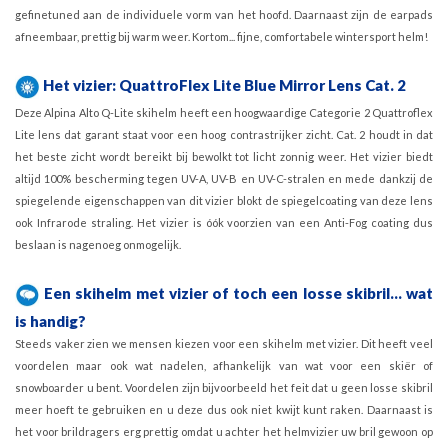
gefinetuned aan de individuele vorm van het hoofd. Daarnaast zijn de earpads
afneembaar, prettig bij warm weer. Kortom... fijne, comfortabele wintersport helm!
Het vizier: QuattroFlex Lite Blue Mirror Lens Cat. 2
Deze Alpina Alto Q-Lite skihelm heeft een hoogwaardige Categorie 2 Quattroflex
Lite lens dat garant staat voor een hoog contrastrijker zicht. Cat. 2 houdt in dat
het beste zicht wordt bereikt bij bewolkt tot licht zonnig weer. Het vizier biedt
altijd 100% bescherming tegen UV-A, UV-B en UV-C-stralen en mede dankzij de
spiegelende eigenschappen van dit vizier blokt de spiegelcoating van deze lens
ook Infrarode straling. Het vizier is óók voorzien van een Anti-Fog coating dus
beslaan is nagenoeg onmogelijk.
Een skihelm met vizier of toch een losse skibril... wat
is handig?
Steeds vaker zien we mensen kiezen voor een skihelm met vizier. Dit heeft veel
voordelen maar ook wat nadelen, afhankelijk van wat voor een skiër of
snowboarder u bent. Voordelen zijn bijvoorbeeld het feit dat u geen losse skibril
meer hoeft te gebruiken en u deze dus ook niet kwijt kunt raken. Daarnaast is
het voor brildragers erg prettig omdat u achter het helmvizier uw bril gewoon op