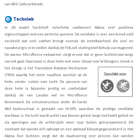
van ABS / polycarbonaat.
Techniek
In dit model hardshell vizierhelm combineert Alpina veel positieve
eigenschappen met een perfecte pasvorm. De ventilatie is over een breed veld
verdeeld wat veel comfort brengt evenals de instelbaarheid die snel en
nauwkeurig is in te stellen dankzij de FidLock sluiting (met behulp van magneet).
De warme, Microfleece nekwarmer zorgt ervoor dat er geen luchtstroom langs
uw nek gaat. Daarnaast is deze helm met vizier ideaal voor brildragers.
Uniek is
het design is het Translation Rotation Mechanism
(TRM) waarbij het vizier naadloos aansluit op de
helm, zonder ruimte voor tocht. De pasvorm van
deze helm is bijzonder prettig en comfortabel
dankzij de van Lavalan wol en Microfleece
binnenwerk. De schuimstructuur onder de harde
ABS buitenschaal is gemaakt van Hi-EPS, waardoor de prettige ventilatie
merkbaar is. De lucht wordt actief naar binnen geleid, langs het hoofd geleid en
via openingen aan de achterzijde weer naar buiten getransporteerd. Dit
voorkomt dat warmte zich ophoopt en een optimaal klimaat gegarandeerd is. Het
Alpina Run Systeem zorgt dat de maatvoering zeer precies kan worden