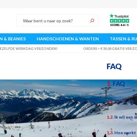
 & BEANIES
HANDSCHOENEN & WANTEN
TASSEN & R
 DEZELFDE WERKDAG VERZONDEN!
ORDERS > € 50,00 GRATIS VER
FAQ
1.
FAQ
1.1.
Kan ik mijn
1.2.
Ik wil een 
1.3.
Hoe werkt 