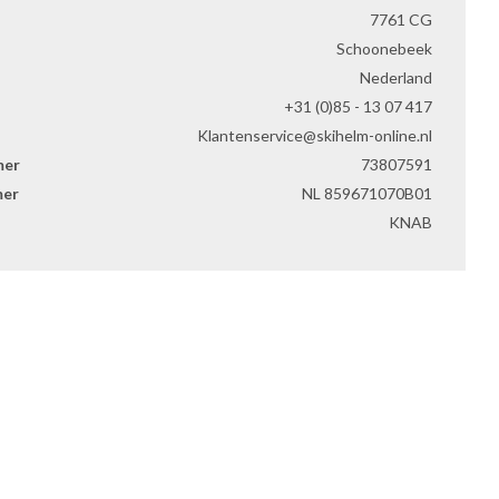
7761 CG
Schoonebeek
Nederland
+31 (0)85 - 13 07 417
Klantenservice@skihelm-online.nl
mer
73807591
er
NL 859671070B01
KNAB