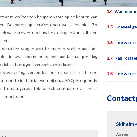
1.4.
Wanneer on
Met onze onlineshop besparen fors op de kosten van
en. Besparen op service doen we zeker niet. Zo
1.5.
Hoeveel ga
eek waar u eventueel uw bestellingen kunt afhalen
assen.
1.6.
Hoe werkt 
t winkelen vragen aan te kunnen stellen aan ons
nder in uw scherm en is een aantal uur per dag
1.7.
Kan ik lat
n bericht of terugbel verzoek achterlaten.
nstverlening, verzenden en retourneren of onze
1.8.
Hoe werkt h
 in eerste instantie even bij onze FAQ (Frequently
t u dan gerust telefonisch contact op via e-mail
Contact
 shopplezier!
Skihelm-
Adres