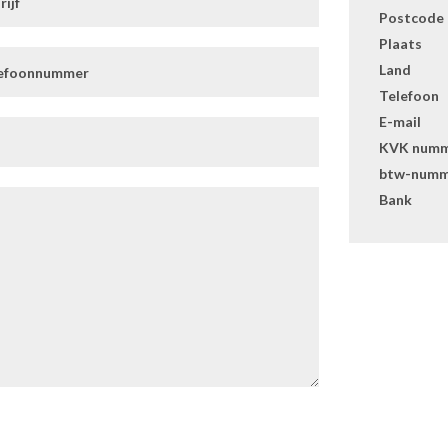
Postcode
Plaats
Land
Telefoon
E-mail
KVK num
btw-numm
Bank