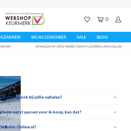
0
UGZAKKEN
SKI ACCESSOIRES
SALE
BLOG
ZONDEN!
AFHALEN OF DPD PAKKETSHOP LEVERING MOGELIJK!
 bestelling ook bij jullie ophalen?
skihelm eerst passen voor ik koop, kan dat?
Skihelm-Online.nl?