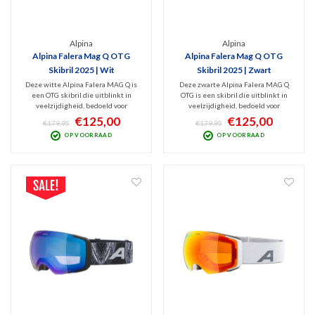
Alpina
Alpina
Alpina Falera Mag Q OTG
Alpina Falera Mag Q OTG
Skibril 2025 | Wit
Skibril 2025 | Zwart
Deze witte Alpina Falera MAG Q is
Deze zwarte Alpina Falera MAG Q
een OTG skibril die uitblinkt in
OTG is een skibril die uitblinkt in
veelzijdigheid, bedoeld voor
veelzijdigheid, bedoeld voor
wintersporters die zich graag
wintersporters die zich graag
€125,00
€125,00
€179,95
€179,95
voorbereiden op wisselende
voorbereiden op wisselende
OP VOORRAAD
OP VOORRAAD
weersomstandigheden. V.v. handig,
weersomstandigheden. V.v. handig,
magnetisch lenswisselsysteem incl.
magnetisch lenswisselsysteem incl.
2 lenzen (Cat. 0+2) en opbergbox.
2 lenzen (Cat. 0+2) en opbergbox