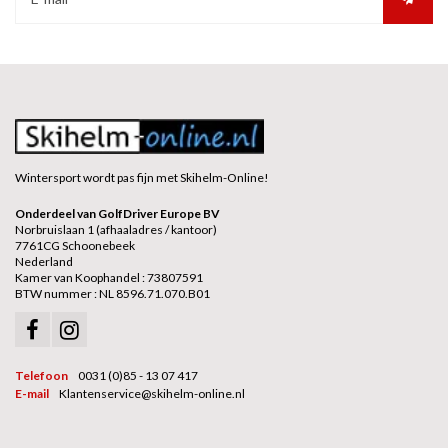
Wintersport wordt pas fijn met Skihelm-Online!
Onderdeel van GolfDriver Europe BV
Norbruislaan 1 (afhaaladres / kantoor)
7761CG Schoonebeek
Nederland
Kamer van Koophandel : 73807591
BTW nummer : NL 8596.71.070.B01
Telefoon
0031 (0)85 - 13 07 417
E-mail
Klantenservice@skihelm-online.nl