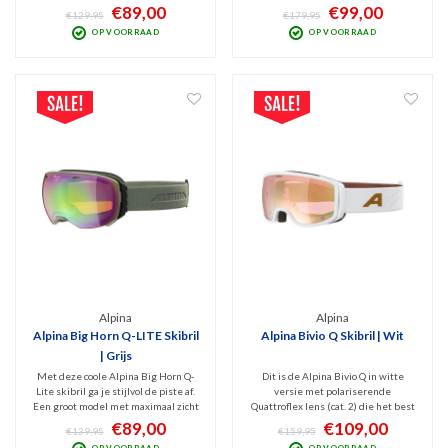
QuattroFlex lens (Cat. 2) met én een
model snow goggles met zeer breed
€89,00
€99,00
€129,95
€179,95
lichte spiegel én een polariserende
zichtveld. Stijlvol Freeride model
OP VOORRAAD
OP VOORRAAD
coating voor minder schitteringen.
met Thermoblock techniek waardoor
Beste zicht bij bewolkt tot licht
de bril niet bevriest of beslaat.
zonnig weer.
Alpina
Alpina
Alpina Big Horn Q-LITE Skibril
Alpina Bivio Q Skibril | Wit
| Grijs
Met deze coole Alpina Big Horn Q-
Dit is de Alpina Bivio Q in witte
Lite skibril ga je stijlvol de piste af.
versie met polariserende
Een groot model met maximaal zicht
Quattroflex lens (cat. 2) die het best
met Quattroflex Lite Mirror lens (Cat.
presteert bij bewolkt tot licht zonnig
€89,00
€109,00
€139,95
€159,95
2). Thermoblock techniek waardoor
weer. Goede bescherming tegen