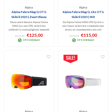
Alpina
Alpina
Alpina Falera Mag Q OTG
Alpina Falera Mag Q-Lite OTG
Skibril 2025 | Zwart Blauw
Skibril 2025 | Wit
Deze zwart-blauwe Alpina Falera
De Alpina Falera MAG OTG Q-Lite is
MAG Q is een OTG skibril die
een fraaie skibril die is bedoeld voor
uitblinkt in veelzijdigheid, bedoeld
skiërs en snowboarders die zich
voor wintersporters die zich graag
willen voorbereiden op wisselende
€125,00
€115,00
€179,95
€159,95
voorbereiden op een wisselend
weersomstandigheden. Dat kan
OP VOORRAAD
OP VOORRAAD
weerbeeld. V.v. handig, magnetisch
dankzij de 2 meegeleverde lenzen
lenswisselsysteem incl. 2 lenzen
(Cat.1+2) en een slim, magnetische
(Cat. 0+2) en opbergbox.
lenswisselsysteem.
Alpina
Alpina