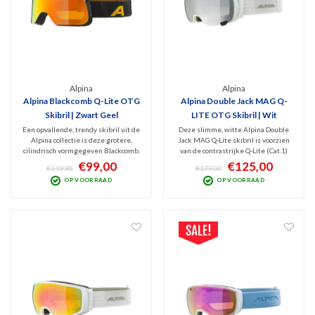
Alpina
Alpina
Alpina Blackcomb Q-Lite OTG
Alpina Double Jack MAG Q-
Skibril | Zwart Geel
LITE OTG Skibril | Wit
Een opvallende, trendy skibril uit de
Deze slimme, witte Alpina Double
Alpina collectie is deze grotere,
Jack MAG Q-Lite skibril is voorzien
cilindrisch vormgegeven Blackcomb.
van de contrastrijke Q-Lite (Cat.1)
Deze versie is uitgevoerd met Q-Lite
lens en een magnetische én
€99,00
€125,00
€149,95
€179,00
spiegellens (Cat. 2) wat zorgt voor
hoogwaardige zwarte Singelflex
OP VOORRAAD
OP VOORRAAD
contrastrijk beeld en filtering van
spiegellens (Cat.3), die er overheen
schadelijk UV en IR! Large-Fit model.
kan worden geplaatst. OTG (ook voor
brildragers).