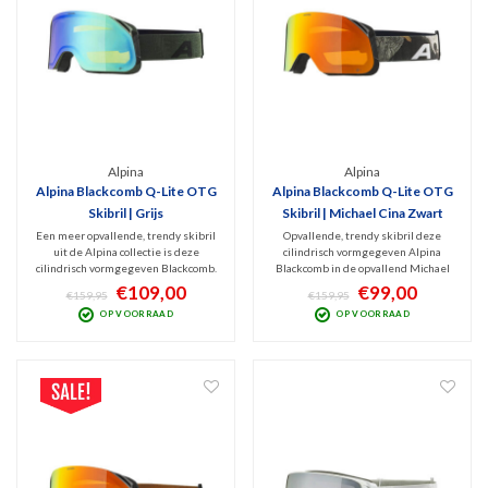
Alpina
Alpina
Alpina Blackcomb Q-Lite OTG
Alpina Blackcomb Q-Lite OTG
Skibril | Grijs
Skibril | Michael Cina Zwart
Een meer opvallende, trendy skibril
Opvallende, trendy skibril deze
uit de Alpina collectie is deze
cilindrisch vormgegeven Alpina
cilindrisch vormgegeven Blackcomb.
Blackcomb in de opvallend Michael
Deze grijze versie heeft een Q-Lite
Cina design versie. Hij is uitgevoerd
€109,00
€99,00
€159,95
€159,95
spiegellens (Cat. 2) die zorgt voor
met Q-Lite spiegellens (Cat. 2) wat
OP VOORRAAD
OP VOORRAAD
contrastrijk beeld en filtering van
zorgt voor contrastrijk beeld en
schadelijk UV en IR! Large-Fit model.
filtering van schadelijk UV en IR!
Large-Fit model.