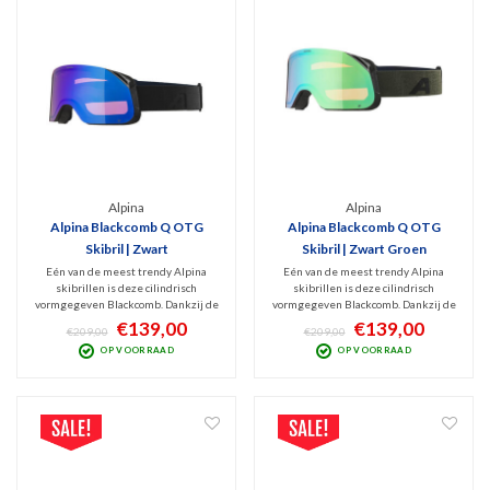
Alpina
Alpina
Alpina Blackcomb Q OTG
Alpina Blackcomb Q OTG
Skibril | Zwart
Skibril | Zwart Groen
Eén van de meest trendy Alpina
Eén van de meest trendy Alpina
skibrillen is deze cilindrisch
skibrillen is deze cilindrisch
vormgegeven Blackcomb. Dankzij de
vormgegeven Blackcomb. Dankzij de
blauwe Quattroflex spiegellens (Cat.
groene Quattroflex spiegellens (Cat.
€139,00
€139,00
€209,00
€209,00
2) zorgen deze goggles voor extra
2) zorgen deze goggles voor extra
OP VOORRAAD
OP VOORRAAD
contrastrijk beeld. De Polarized
contrastrijk beeld. De Polarized
coating blokt schitteringen en UV en
coating blokt schitteringen en UV en
Infrarood!
Infrarood!