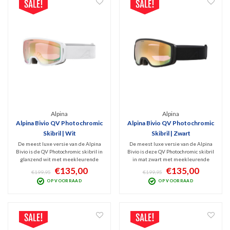
Alpina
Alpina
Alpina Bivio QV Photochromic
Alpina Bivio QV Photochromic
Skibril | Wit
Skibril | Zwart
De meest luxe versie van de Alpina
De meest luxe versie van de Alpina
Bivio is de QV Photochromic skibril in
Bivio is deze QV Photochromic skibril
glanzend wit met meekleurende
in mat zwart met meekleurende
(cat. 2-3) Mirror Gold lens. Deze
(cat. 2-3) Mirror Gold lens. Deze
€135,00
€135,00
€199,95
€199,95
veelzijdige bril die zich aanpast aan
veelzijdige bril die zich aanpast aan
OP VOORRAAD
OP VOORRAAD
wisselende weersomstandigheden,
wisselende weersomstandigheden,
biedt uitstekende bescherming op
biedt uitstekende bescherming op
de piste.
de piste.