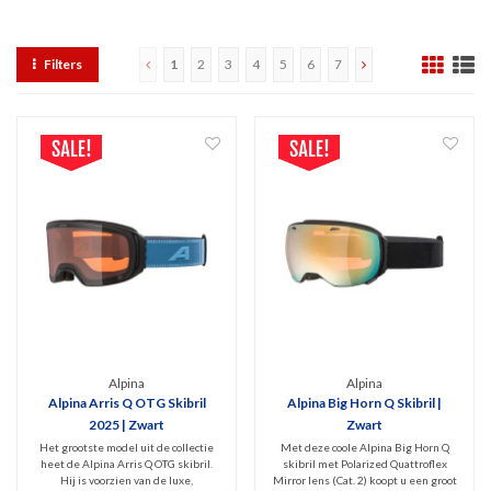
Filters
1
2
3
4
5
6
7
Alpina
Alpina
Alpina Arris Q OTG Skibril
Alpina Big Horn Q Skibril |
2025 | Zwart
Zwart
Het grootste model uit de collectie
Met deze coole Alpina Big Horn Q
heet de Alpina Arris Q OTG skibril.
skibril met Polarized Quattroflex
Hij is voorzien van de luxe,
Mirror lens (Cat. 2) koopt u een groot