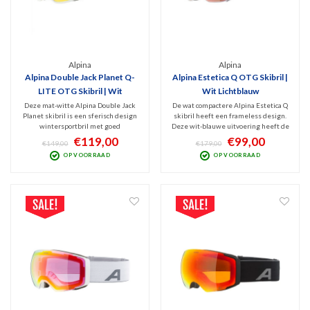
Alpina
Alpina
Alpina Double Jack Planet Q-
Alpina Estetica Q OTG Skibril |
LITE OTG Skibril | Wit
Wit Lichtblauw
Deze mat-witte Alpina Double Jack
De wat compactere Alpina Estetica Q
Planet skibril is een sferisch design
skibril heeft een frameless design.
wintersportbril met goed
Deze wit-blauwe uitvoering heeft de
beschermende, contrastrijke
luxe, polariserende Quatroflex
€119,00
€99,00
€149,00
€179,00
spiegellens voor wisselvallig weer
spiegellens (Categorie 2) tegen
OP VOORRAAD
OP VOORRAAD
(Cat.2). Medium formaat skibril, zeer
schitteringen en schadelijk UV, een
comfortabel, veilig én OTG dus ook
hoog draagcomfort. OTG-design!
voor brildragers!