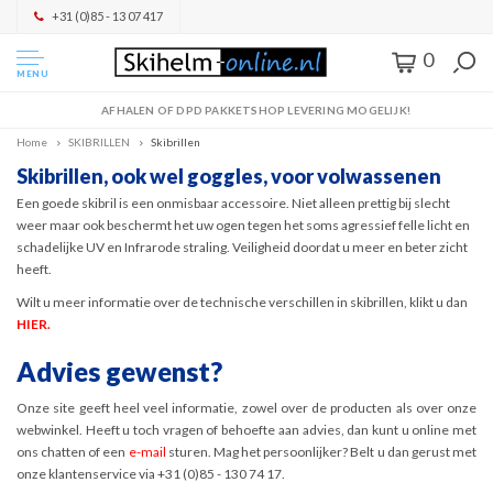
+31 (0)85 - 13 07 417
0
MENU
AFHALEN OF DPD PAKKETSHOP LEVERING MOGELIJK!
Home
SKIBRILLEN
Skibrillen
Skibrillen, ook wel goggles, voor volwassenen
Een goede skibril is een onmisbaar accessoire. Niet alleen prettig bij slecht
weer maar ook beschermt het uw ogen tegen het soms agressief felle licht en
schadelijke UV en Infrarode straling. Veiligheid doordat u meer en beter zicht
heeft.
Wilt u meer informatie over de technische verschillen in skibrillen, klikt u dan
HIER
.
Advies gewenst?
Onze site geeft heel veel informatie, zowel over de producten als over onze
webwinkel. Heeft u toch vragen of behoefte aan advies, dan kunt u online met
ons chatten of een
e-mail
sturen. Mag het persoonlijker? Belt u dan gerust met
onze klantenservice via +31 (0)85 - 130 74 17.