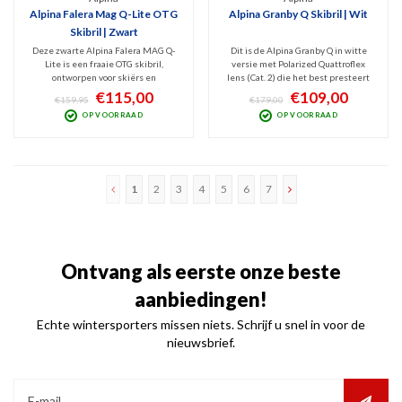
Alpina Falera Mag Q-Lite OTG
Alpina Granby Q Skibril | Wit
Skibril | Zwart
Deze zwarte Alpina Falera MAG Q-
Dit is de Alpina Granby Q in witte
Lite is een fraaie OTG skibril,
versie met Polarized Quattroflex
ontworpen voor skiërs en
lens (Cat. 2) die het best presteert
snowboarders die zich willen
bij wisselvallig weer. Goede
€115,00
€109,00
€159,95
€179,00
voorbereiden op wisselend weer. Dat
bescherming voor de ogen tegen
OP VOORRAAD
OP VOORRAAD
kan dankzij 2 meegeleverde lenzen
schadelijk UV en Infrarood en
(Cat.1+2) en het slimme,
volledige filtering van schitteringen.
magnetische lenswisselsysteem.
Comfortabel model!
1
2
3
4
5
6
7
Ontvang als eerste onze beste
aanbiedingen!
Echte wintersporters missen niets. Schrijf u snel in voor de
nieuwsbrief.