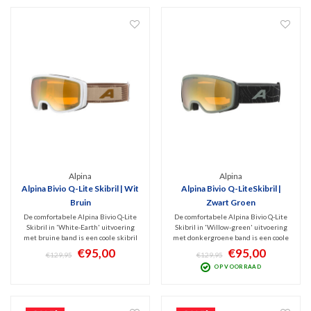
Alpina
Alpina
Alpina Bivio Q-Lite Skibril | Wit
Alpina Bivio Q-LiteSkibril |
Bruin
Zwart Groen
De comfortabele Alpina Bivio Q-Lite
De comfortabele Alpina Bivio Q-Lite
Skibril in 'White-Earth' uitvoering
Skibril in 'Willow-green' uitvoering
met bruine band is een coole skibril
met donkergroene band is een coole
met hoogwaardige Mirror Gold
skibril met hoogwaardige Mirror
€95,00
€95,00
€129,95
€129,95
spiegellens (Cat. 2). Prima filtering
Gold spiegellens (Cat. 2). Prima
OP VOORRAAD
van schadelijk UV en infrarood met
filtering van schadelijk UV en
optimaal zicht bij licht zonnig weer.
infrarood met optimaal zicht bij licht
zonnig weer.