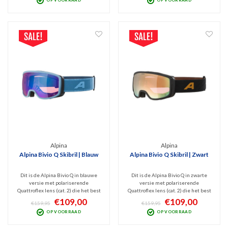
OP VOORRAAD
OP VOORRAAD
de bril niet bevriest en nauwelijks
schadelijk UV en infrarood en
beslaat. Erg comfortabel.
volledige filtering van schitteringen.
Alpina
Alpina
Alpina Bivio Q Skibril | Blauw
Alpina Bivio Q Skibril | Zwart
Dit is de Alpina Bivio Q in blauwe
Dit is de Alpina Bivio Q in zwarte
versie met polariserende
versie met polariserende
Quattroflex lens (cat. 2) die het best
Quattroflex lens (cat. 2) die het best
presteert bij bewolkt tot licht zonnig
presteert bij bewolkt tot licht zonnig
€109,00
€109,00
€159,95
€159,95
weer. Goede bescherming tegen
weer. Goede bescherming tegen
OP VOORRAAD
OP VOORRAAD
schadelijk UV en infrarood en
schadelijk UV en infrarood en
volledige filtering van schitteringen.
volledige filtering van schitteringen.