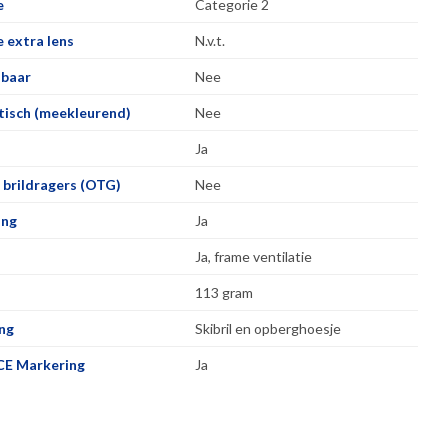
e
Categorie 2
 extra lens
N.v.t.
lbaar
Nee
isch (meekleurend)
Nee
Ja
 brildragers (OTG)
Nee
ing
Ja
Ja, frame ventilatie
113 gram
ng
Skibril en opberghoesje
CE Markering
Ja