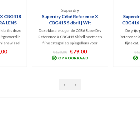
Superdry
e X CBG418
Superdry Cébé Reference X
Superdr
TRA LENS
CBG415 Skibril | Wit
CBG416 S
kibril is deze
Deze klassiek ogende CéBé SuperDry
De grijs
itgevoerd in
Reference X CBG415 Skibril heeft een
Reference X
ch lenswissel
fijne categorie 2 spiegellens voor
fijne cat.
, Anti-Fog
bewolkt en licht zonnig weer. Witte
bewolkt to
,00
€79,00
€120,00
€1
Geleverd met
large-fit snow goggles met Cilindrische
Large-
OP VOORRAAD
onkere (S3)
lensvorm, hoog comfort en Anti-Fog
Cilindris
en anti-kras coating. SuperDry design
hoog comfo