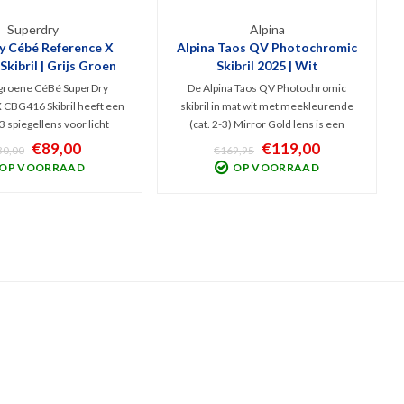
Superdry
Alpina
y Cébé Reference X
Alpina Taos QV Photochromic
kibril | Grijs Groen
Skibril 2025 | Wit
-groene CéBé SuperDry
De Alpina Taos QV Photochromic
 CBG416 Skibril heeft een
skibril in mat wit met meekleurende
 3 spiegellens voor licht
(cat. 2-3) Mirror Gold lens is een
t zeer zonnig weer. Deze
veelzijdig model dat zich aanpast aan
€89,00
€119,00
30,00
€169,95
fit snow goggles met
wisselende weersomstandigheden.
OP VOORRAAD
OP VOORRAAD
che lensvorm hebben een
Hij biedt uitstekende bescherming
rt, Anti-Fog en anti-kras
met een moderne uitstraling op de
coating.
piste.