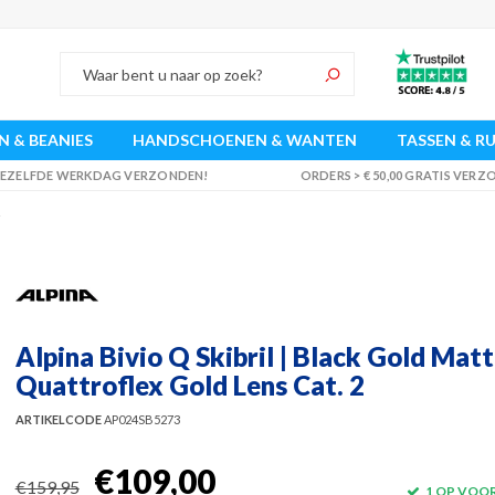
 & BEANIES
HANDSCHOENEN & WANTEN
TASSEN & R
 DEZELFDE WERKDAG VERZONDEN!
ORDERS > € 50,00 GRATIS VER
2
Alpina Bivio Q Skibril | Black Gold Matt
Quattroflex Gold Lens Cat. 2
ARTIKELCODE
AP024SB5273
€109,00
€159,95
1 OP VOO