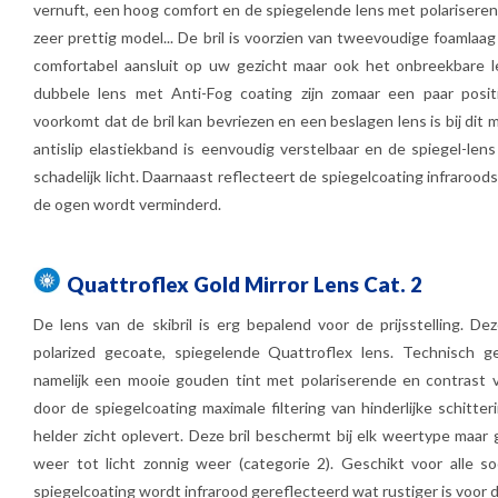
vernuft, een hoog comfort en de spiegelende lens met polariserend
zeer prettig model... De bril is voorzien van tweevoudige foamlaag
comfortabel aansluit op uw gezicht maar ook het onbreekbare le
dubbele lens met Anti-Fog coating zijn zomaar een paar posit
voorkomt dat de bril kan bevriezen en een beslagen lens is bij dit m
antislip elastiekband is eenvoudig verstelbaar en de spiegel-l
schadelijk licht. Daarnaast reflecteert de spiegelcoating infrarood
de ogen wordt verminderd.
Quattroflex Gold Mirror Lens Cat. 2
De lens van de skibril is erg bepalend voor de prijsstelling. De
polarized gecoate, spiegelende Quattroflex lens. Technisch g
namelijk een mooie gouden tint met polariserende en contrast 
door de spiegelcoating maximale filtering van hinderlijke schitter
helder zicht oplevert. Deze bril beschermt bij elk weertype maar g
weer tot licht zonnig weer (categorie 2). Geschikt voor alle s
spiegelcoating wordt infrarood gereflecteerd wat rustiger is voor 