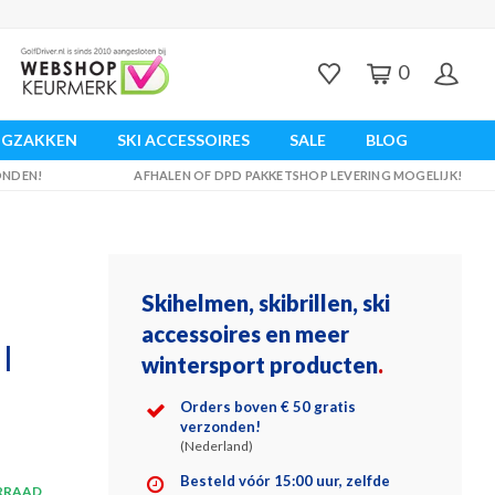
0
UGZAKKEN
SKI ACCESSOIRES
SALE
BLOG
ZONDEN!
AFHALEN OF DPD PAKKETSHOP LEVERING MOGELIJK!
Skihelmen, skibrillen, ski
accessoires en meer
 |
wintersport producten
.
Orders boven € 50 gratis
verzonden!
(Nederland)
Besteld vóór 15:00 uur, zelfde
RRAAD