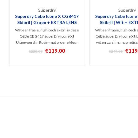
Superdry
Superdry
Superdry Cébé Icone X CGB417
Superdry Cébé Icon
Skibril | Groen + EXTRA LENS
Skibril | Wit + EX
Wát een fraaie, high-tech skibril is deze
Wát een fraaie, high-tech s
CéBé CBG417 SuperDry Icone X!
CéBé SuperDry Icone X! U
Uitgevoerd in Rosin-mat groene kleur
wit en v.v. slim, magnetis
en v.v. slim, magnetisch lenswissel
systeem. Hoog comfort
€119,00
€119
€220,00
€249,00
systeem. Hoog comfort, Anti-Fog
gecoat, anti-kras laag. 
gecoat, anti-kras laag. Incl. een lichte
een lichte (S1) én een d
(S1) én een donkere (S3) spiegel-lens
spiegel-lens.