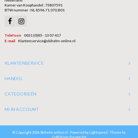
Nederland
Kamer van Koophandel : 73807591
BTW nummer : NL 8596.71.070.B01
Telefoon
0031 (0)85 - 13 07 417
E-mail
Klantenservice@skihelm-online.nl
KLANTENSERVICE
HANDIG
CATEGORIEËN
MIJN ACCOUNT
© Copyright 2026 Skihelm-online.nl - Powered by
Lightspeed
- Theme by
GolfDriver Europe BV