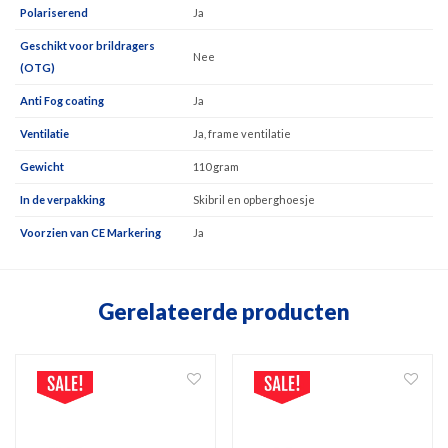
Polariserend
Ja
Geschikt voor brildragers
Nee
(OTG)
Anti Fog coating
Ja
Ventilatie
Ja, frame ventilatie
Gewicht
110 gram
In de verpakking
Skibril en opberghoesje
Voorzien van CE Markering
Ja
Gerelateerde producten