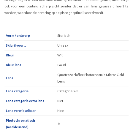
ook voor een continu scherp zicht zonder dat er van lens gewisseld hoeft te
worden, waardoor de ervaring op de piste geoptimaliseerd wordt.
Vorm / ontwerp
Sferisch
Skibril voor ...
Unisex
Kleur
Wit
Kleur lens
Goud
Quattro Varioflex Photochromic Mirror Gold
Lens
Lens
Lens categorie
Categorie 2-3
Lens categorie extra lens
N.v.t.
Lens verwisselbaar
Nee
Photochromatisch
Ja
(meekleurend)