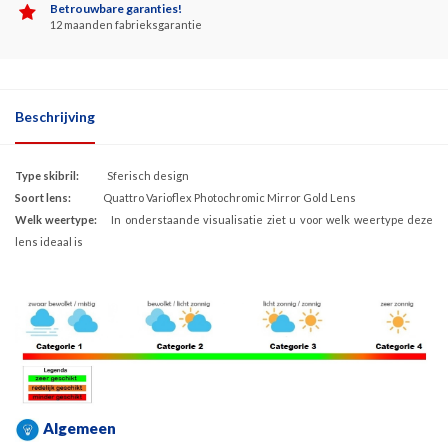
Betrouwbare garanties!
12 maanden fabrieksgarantie
Beschrijving
Type skibril:
Sferisch design
Soort lens:
Quattro Varioflex Photochromic Mirror Gold Lens
Welk weertype:
In onderstaande visualisatie ziet u voor welk weertype deze
lens ideaal is
Algemeen