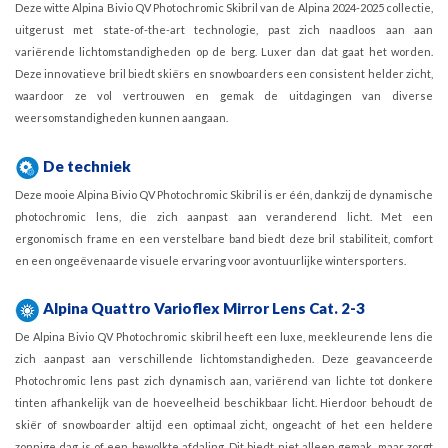
Deze witte Alpina Bivio QV Photochromic Skibril van de Alpina 2024-2025 collectie,
uitgerust met state-of-the-art technologie, past zich naadloos aan aan
variërende lichtomstandigheden op de berg. Luxer dan dat gaat het worden.
Deze innovatieve bril biedt skiërs en snowboarders een consistent helder zicht,
waardoor ze vol vertrouwen en gemak de uitdagingen van diverse
weersomstandigheden kunnen aangaan.
De techniek
Deze mooie Alpina Bivio QV Photochromic Skibril is er één, dankzij de dynamische
photochromic lens, die zich aanpast aan veranderend licht. Met een
ergonomisch frame en een verstelbare band biedt deze bril stabiliteit, comfort
en een ongeëvenaarde visuele ervaring voor avontuurlijke wintersporters.
Alpina
Quattro Varioflex Mirror Lens Cat. 2-3
De Alpina Bivio QV Photochromic skibril heeft een luxe, meekleurende lens die
zich aanpast aan verschillende lichtomstandigheden. Deze geavanceerde
Photochromic lens past zich dynamisch aan, variërend van lichte tot donkere
tinten afhankelijk van de hoeveelheid beschikbaar licht. Hierdoor behoudt de
skiër of snowboarder altijd een optimaal zicht, ongeacht of het een heldere
zonnige dag is of een bewolkte afdaling. Dit biedt niet alleen gemak, maar zorgt