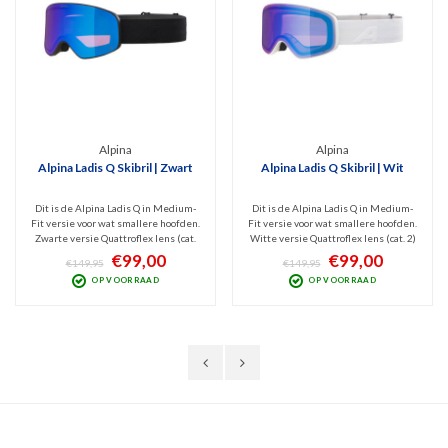
Alpina
Alpina
Alpina Ladis Q Skibril | Zwart
Alpina Ladis Q Skibril | Wit
Dit is de Alpina Ladis Q in Medium-
Dit is de Alpina Ladis Q in Medium-
Fit versie voor wat smallere hoofden.
Fit versie voor wat smallere hoofden.
Zwarte versie Quattroflex lens (cat.
Witte versie Quattroflex lens (cat. 2)
2) die het best presteert bij bewolkt
die het best presteert bij bewolkt
€99,00
€99,00
€149,95
€149,95
tot licht zonnig weer. Filtert
tot licht zonnig weer. Filtert
OP VOORRAAD
OP VOORRAAD
schadelijk UV en Infrarood en het
schadelijk UV en Infrarood en het
polariserende filter blokt
polariserende filter blokt
schitteringen.
schitteringen.