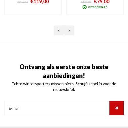
€119,00
€79,00
€249,00
€120,00
Hoog comfort, Anti-Fog gecoat, anti-
zonnig weer. Witte large-fit snow
OP VOORRAAD
kras laag. Geleverd met een lichte
goggles met Cilindrische lensvorm,
(S1) én een donkere (S3) spiegel-
hoog comfort en Anti-Fog en anti-
lens.
kras coating. SuperDry design
Ontvang als eerste onze beste
aanbiedingen!
Echte wintersporters missen niets. Schrijf u snel in voor de
nieuwsbrief.