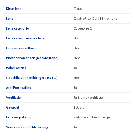
Kleur lens
Goud
Lens
QuatroFlex Gold Mirror lens
Lens categorie
Categorie 2
Lens categorie extra lens
N.v.t.
Lens verwisselbaar
Nee
Photochromatisch (meekleurend)
Nee
Polariserend
Ja
Geschikt voor brildragers (OTG)
Nee
Anti Fog coating
Ja
Ventilatie
Ja, frame ventilatie
Gewicht
130 gram
In de verpakking
Skibril en opberghoesje
Voorzien van CE Markering
Ja