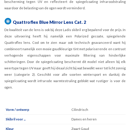
bescherming tegen UV en reflecteert de spiegelcoating infraroodstraling
waardoor de belasting van de ogen wordt verminderd.
Quattroflex Blue Mirror Lens Cat. 2
De kwaliteit van de lens is ook bij deze Ladis skibril erg bepalend voor de prijs. In
deze uitvoering heeft hij namelijk een Polarized gecoate, spiegelende
Quattroflex lens. Cool om te zien maar ook technisch geavanceerd want hij
combineert namelijk een mooie goudkleurige tint met polariserende en contrast
verhogende eigenschappen voor maximale filtering van hinderlijke
schitteringen. Door de spiegelcoating beschermt dit model niet alleen bij elk
weertype tegen UV maar geeft hij ideaal zicht bij wat bewolkt weer tot licht zonnig
weer (categorie 2). Geschikt voor alle soorten wintersport en dankzij de
spiegelcoating wordt infrarode warmtestraling geblokt wat rustiger is voor de
ogen.
Vorm / ontwerp
Cilindrisch
Skibril voor ...
Dames en heren
Kleur
Zwart Goud