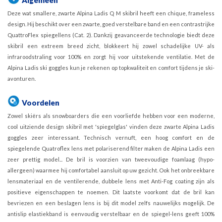
Deze wat smallere, zwarte Alpina Ladis Q M skibril heeft een chique, frameless
design. Hij beschikt over een zwarte, goed verstelbare band en een contrastrijke
QuattroFlex spiegellens (Cat. 2). Dankzij geavanceerde technologie biedt deze
skibril een extreem breed zicht, blokkeert hij zowel schadelijke UV- als
infraroodstraling voor 100% en zorgt hij voor uitstekende ventilatie. Met de
Alpina Ladis ski goggles kun je rekenen op topkwaliteit en comfort tijdens je ski-
avonturen.
Voordelen
Zowel skiërs als snowboarders die een voorliefde hebben voor een moderne,
cool uitziende design skibril met 'spiegelglas' vinden deze zwarte Alpina Ladis
goggles zeer interessant. Technisch vernuft, een hoog comfort en de
spiegelende Quatroflex lens met polariserend filter maken de Alpina Ladis een
zeer prettig model... De bril is voorzien van tweevoudige foamlaag (hypo-
allergeen) waarmee hij comfortabel aansluit op uw gezicht. Ook het onbreekbare
lensmateriaal en de ventilerende, dubbele lens met Anti-Fog coating zijn als
positieve eigenschappen te noemen. Dit laatste voorkomt dat de bril kan
bevriezen en een beslagen lens is bij dit model zelfs nauwelijks mogelijk. De
antislip elastiekband is eenvoudig verstelbaar en de spiegel-lens geeft 100%