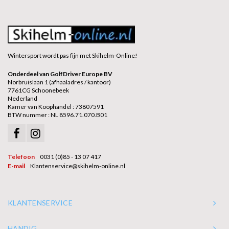
Wintersport wordt pas fijn met Skihelm-Online!
Onderdeel van GolfDriver Europe BV
Norbruislaan 1 (afhaaladres / kantoor)
7761CG Schoonebeek
Nederland
Kamer van Koophandel : 73807591
BTW nummer : NL 8596.71.070.B01
Telefoon
0031 (0)85 - 13 07 417
E-mail
Klantenservice@skihelm-online.nl
KLANTENSERVICE
HANDIG