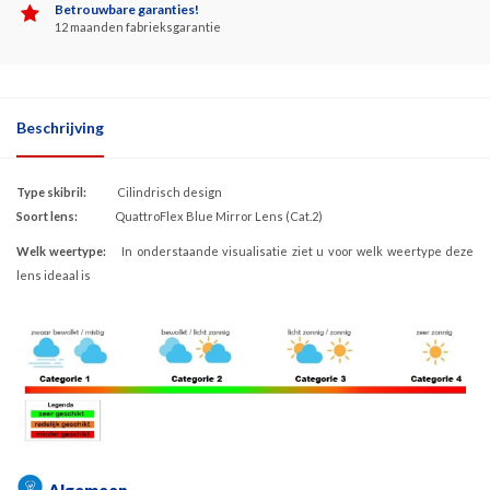
Betrouwbare garanties!
12 maanden fabrieksgarantie
Beschrijving
Type skibril:
Cilindrisch design
Soort lens:
QuattroFlex Blue Mirror Lens (Cat.2)
Welk weertype:
In onderstaande visualisatie ziet u voor welk weertype deze
lens ideaal is
Algemeen