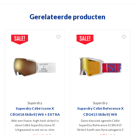
Gerelateerde producten
Superdry
Superdry
Superdry Cébé Icone X
Superdry Cébé Reference X
CBG418 Skibril | Wit + EXTRA
CBG415 Skibril | Wit
LENS
Wát een fraaie, high-tech skibril is
Deze klassiek ogende CéBé
deze CéBé SuperDry Icone X!
SuperDry Reference X CBG415
Uitgevoerd in wit en v.v. slim,
Skibril heeft een fijne categorie 2
magnetisch lenswissel systeem.
spiegellens voor bewolkt en licht