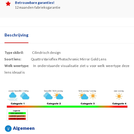
Betrouwbare garanties!
12 maanden fabrieksgarantie
Beschrijving
Type skibril:
Cilindrisch design
Soort lens:
Quattro Varioflex Photochromic Mirror Gold Lens
Welk weertype:
In onderstaande visualisatie ziet u voor welk weertype deze
lens ideaal is
Algemeen