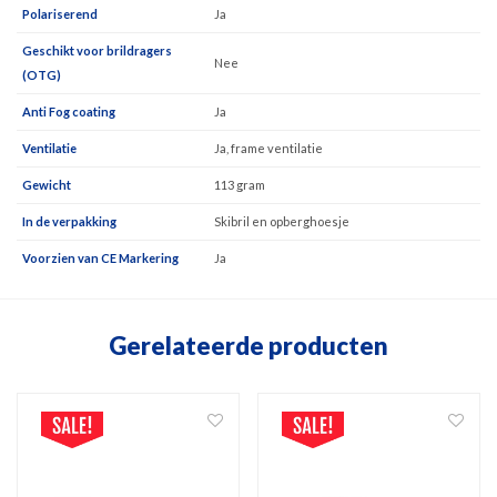
Polariserend
Ja
Geschikt voor brildragers
Nee
(OTG)
Anti Fog coating
Ja
Ventilatie
Ja, frame ventilatie
Gewicht
113 gram
In de verpakking
Skibril en opberghoesje
Voorzien van CE Markering
Ja
Gerelateerde producten