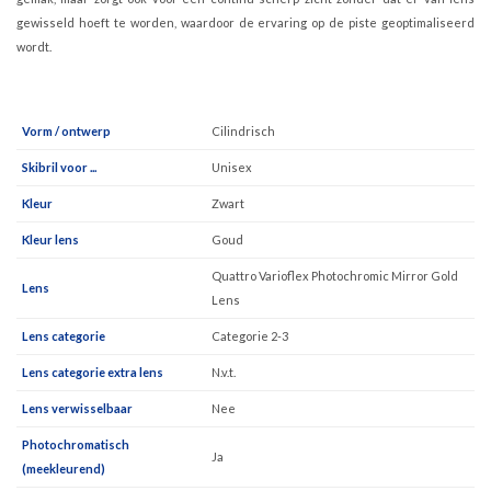
gewisseld hoeft te worden, waardoor de ervaring op de piste geoptimaliseerd
wordt.
Vorm / ontwerp
Cilindrisch
Skibril voor ...
Unisex
Kleur
Zwart
Kleur lens
Goud
Quattro Varioflex Photochromic Mirror Gold
Lens
Lens
Lens categorie
Categorie 2-3
Lens categorie extra lens
N.v.t.
Lens verwisselbaar
Nee
Photochromatisch
Ja
(meekleurend)