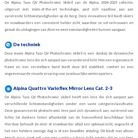
De Alpina Taos QV Photochromic Skibril van de Alpina 2024-2025 collectie,
uitgerust met state-of-the-art technologie, past zich naadloos aan aan
variërende lichtomstandigheden op de berg. Deze innovatieve bril biedt skiërs
en snowboarders een consistent helder zicht, waardoor ze vol vertrouwen en
gemak de uitdagingen van diverse weersomstandigheden kunnen aangaan.
De techniek
Deze mooie Alpina Taos QV Photochromic skibril is een dankzij de dynamische
photochromic lens die zich aanpast aan veranderend licht. Met een ergonomisch
frame en een verstelbare band biedt deze bril stabiliteit, comfort en een
ongeëvenaarde visuele ervaring voor avontuurlijke wintersporters.
Alpina
Quattro Varioflex Mirror Lens Cat. 2-3
De Alpina Taos QV Photochromic skibril heeft een lens die zich aanpast aan
verschillende lichtomstandigheden zonder een vaste categorieclassificatie.
Deze geavanceerde photochromic lens past zich dynamisch aan, variërend van
lichte tot donkere tinten afhankelijk van de hoeveelheid beschikbaar licht.
Hierdoor behoudt de skiër of snowboarder altijd een optimaal zicht, ongeacht of
het een heldere zonnige dag is of een bewolkte afdaling. Dit biedt niet alleen
gemak, maar zorgt ook voor een continu scherp zicht zonder dat er van lens