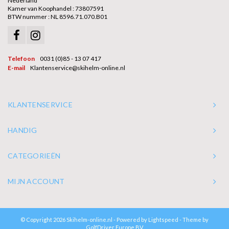
Nederland
Kamer van Koophandel : 73807591
BTW nummer : NL 8596.71.070.B01
Telefoon
0031 (0)85 - 13 07 417
E-mail
Klantenservice@skihelm-online.nl
KLANTENSERVICE
HANDIG
CATEGORIEËN
MIJN ACCOUNT
© Copyright 2026 Skihelm-online.nl - Powered by
Lightspeed
- Theme by
GolfDriver Europe BV