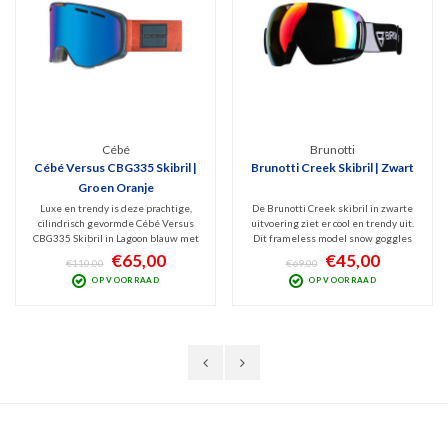
Cébé
Brunotti
Cébé Versus CBG335 Skibril |
Brunotti Creek Skibril | Zwart
Groen Oranje
Luxe en trendy is deze prachtige,
De Brunotti Creek skibril in zwarte
cilindrisch gevormde Cébé Versus
uitvoering ziet er cool en trendy uit.
CBG335 Skibril in Lagoon blauw met
Dit frameless model snow goggles
oranje band. De categorie 3
met sferisch design is v.v. de
€65,00
€45,00
€110,00
€69,00
spiegellens geeft optimaal zicht bij
Quantum spiegellens (Cat. 3) die
OP VOORRAAD
OP VOORRAAD
zonnig weer en de bescherming
beschermt tegen schadelijk UV en
tegen schadelijk UV en Infrarode
Infrarood blokt. Optimaal zicht bij
straling is dik in orde.
zonnig weer.