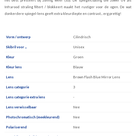
het best presteert bij zonnig weer (S3). De spiegelcoating die zowel UV als
Infrarood straling filtert / blokkeert maakt het rustiger voor de ogen. De wat
donkerdere spiegel-lens geeft extra kleurdiepte en contrast... erg prettig!
Vorm / ontwerp
Cilindrisch
Skibril voor ...
Unisex
Kleur
Groen
Kleur lens
Blauw
Lens
Brown Flash Blue Mirror Lens
Lens categorie
3
Lens categorie extra lens
-
Lens verwisselbaar
Nee
Photochromatisch (meekleurend)
Nee
Polariserend
Nee