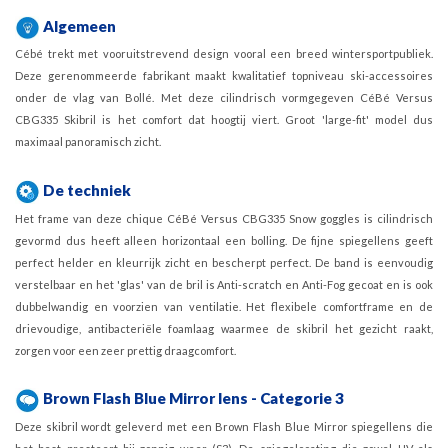
Algemeen
Cébé trekt met vooruitstrevend design vooral een breed wintersportpubliek.
Deze gerenommeerde fabrikant maakt kwalitatief topniveau ski-accessoires
onder de vlag van Bollé. Met deze cilindrisch vormgegeven CéBé Versus
CBG335 Skibril is het comfort dat hoogtij viert. Groot 'large-fit' model dus
maximaal panoramisch zicht.
De techniek
Het frame van deze chique CéBé Versus CBG335 Snow goggles is cilindrisch
gevormd dus heeft alleen horizontaal een bolling. De fijne spiegellens geeft
perfect helder en kleurrijk zicht en bescherpt perfect. De band is eenvoudig
verstelbaar en het 'glas' van de bril is Anti-scratch en Anti-Fog gecoat en is ook
dubbelwandig en voorzien van ventilatie. Het flexibele comfortframe en de
drievoudige, antibacteriële foamlaag waarmee de skibril het gezicht raakt,
zorgen voor een zeer prettig draagcomfort.
Brown Flash Blue Mirror lens - Categorie 3
Deze skibril wordt geleverd met een Brown Flash Blue Mirror spiegellens die