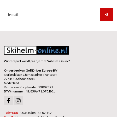
Wintersport wordt pas fijn met Skihelm-Online!
Onderdeel van GolfDriver Europe BV
Norbruislaan 1 (afhaaladres / kantoor)
7761CG Schoonebeek
Nederland
Kamer van Koophandel : 73807591
BTW nummer : NL 8596.71.070.B01
Telefoon
0031 (0)85 - 13 07 417