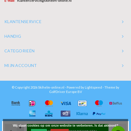
E-mail
Klantenservice@skihelm-online.nl
KLANTENSERVICE
HANDIG
CATEGORIEËN
MIJN ACCOUNT
© Copyright 2026 Skihelm-online.nl - Powered by
Lightspeed
- Theme by
GolfDriver Europe BV
Wij slaan cookies op om onze website te verbeteren. Is dat akkoord?
+