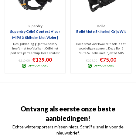
Superdry
Bollé
Superdry Cébé Contest Visor
Bollé Mute Skihelm | Grijs Wit
MIPS X Skihelm Met Vizier |
Oranje
Designkleding gigant Superdry
Bollé staat voor kwaliteit, óók in het
heeft met topfabrikant CéBé het
voordelige segment. Deze Bollé
perfecte partnership. Deze Contest
Mute Skihelm met Injected ABS
Visor MIPS X Skihelm met donker
constructie (Hardshell) is dusdanig
€139,00
€75,00
€210,00
€109,00
vizier en MIPS techniek brengt
veilig dat deze geschikt is voor
OP VOORRAAD
OP VOORRAAD
binnen de In-Mould helmen dé
freestyle. Zachte, uitneembare
ideale combinatie tussen comfort,
voering, passieve ventilatie en
veiligheid en design. Tophelm!
goede instelbaarheid.
Ontvang als eerste onze beste
aanbiedingen!
Echte wintersporters missen niets. Schrijf u snel in voor de
nieuwsbrief.