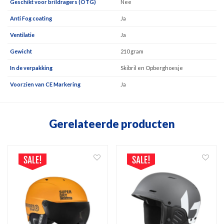
Geschikt voor brildragers (OTG)
Nee
Anti Fog coating
Ja
Ventilatie
Ja
Gewicht
210 gram
In de verpakking
Skibril en Opberghoesje
Voorzien van CE Markering
Ja
Gerelateerde producten