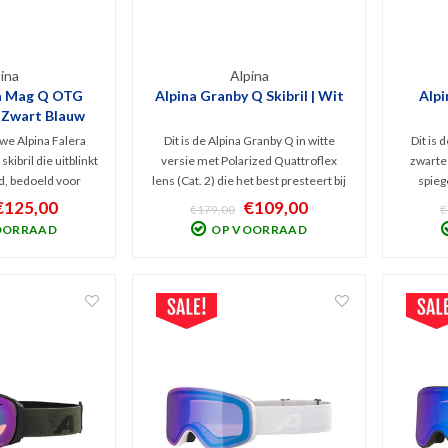
ina
Alpina
ra Mag Q OTG
Alpina Granby Q Skibril | Wit
Alpi
| Zwart Blauw
we Alpina Falera
Dit is de Alpina Granby Q in witte
Dit is 
ibril die uitblinkt
versie met Polarized Quattroflex
zwarte
id, bedoeld voor
lens (Cat. 2) die het best presteert bij
spiege
 die zich graag
wisselvallig weer. Goede
presteer
€125,00
€109,00
€179,00
€
p een wisselend
bescherming voor de ogen tegen
weer. 
OORRAAD
OP VOORRAAD
andig, magnetisch
schadelijk UV en Infrarood en
schad
m incl. 2 lenzen
volledige filtering van schitteringen.
volledig
n opbergbox.
Comfortabel model!