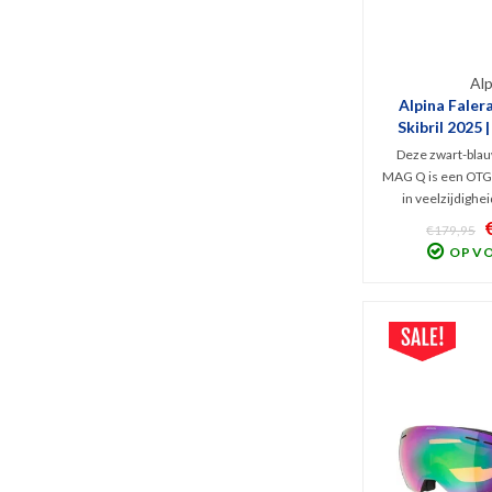
Alp
Alpina Fale
Skibril 2025 
Deze zwart-blau
MAG Q is een OTG sk
in veelzijdighe
wintersporters
€179,95
voorbereiden o
OP V
weerbeeld. V.v. h
lenswisselsystee
(Cat. 0+2) e