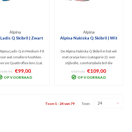
Alpina
Alpina
 Ladis Q Skibril | Zwart
Alpina Nakiska Q Skibril | Wit
 Alpina Ladis Q in Medium-Fit
De Alpina Nakiska Q Skibril in het wit
voor wat smallere hoofden.
met oranje lens (categorie 2): een
ersie Quattroflex lens (cat.
stijlvolle, comfortabele bril die
et best presteert bij bewolkt
uitstekende bescherming biedt op de
€99,00
€109,00
€149,95
€159,00
licht zonnig weer. Filtert
piste, met een moderne uitstraling
OP VOORRAAD
OP VOORRAAD
ijk UV en Infrarood en het
en veelzijdige functionaliteit voor
lariserende filter blokt
diverse lichtomstandigheden.
schitteringen.
24
Toon 1 - 24 van 79
Toon: