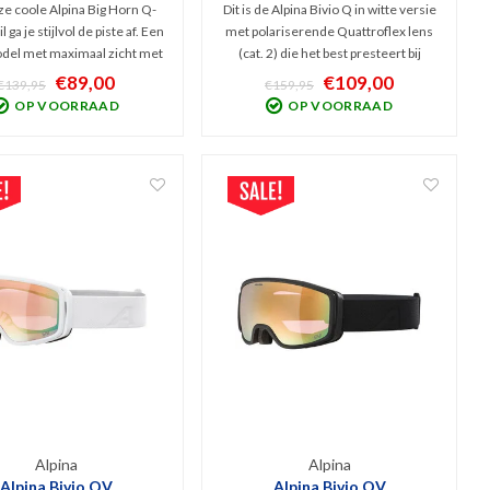
e coole Alpina Big Horn Q-
Dit is de Alpina Bivio Q in witte versie
il ga je stijlvol de piste af. Een
met polariserende Quattroflex lens
del met maximaal zicht met
(cat. 2) die het best presteert bij
lex Lite Mirror lens (Cat. 2).
bewolkt tot licht zonnig weer. Goede
€89,00
€109,00
€139,95
€159,95
lock techniek waardoor de
bescherming tegen schadelijk UV en
OP VOORRAAD
OP VOORRAAD
niet bevriest en nauwelijks
infrarood en volledige filtering van
slaat. Erg comfortabel.
schitteringen.
Alpina
Alpina
Alpina Bivio QV
Alpina Bivio QV