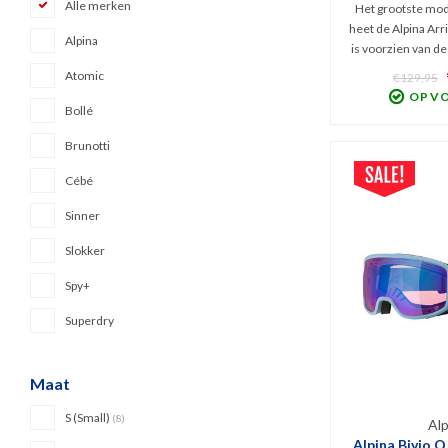
Alle merken
Het grootste mode
heet de Alpina Arri
Alpina
is voorzien van de
lens (Cat. 2) met é
Atomic
€129,95
én een polariser
OP V
minder schittering
Bollé
bewolkt tot lic
Brunotti
Cébé
Sinner
Slokker
Spy+
Superdry
Maat
S (Small)
(8)
Alp
Alpina Bivio Q 