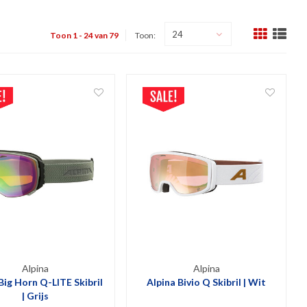
24
Toon 1 - 24 van 79
Toon:
Alpina
Alpina
Big Horn Q-LITE Skibril
Alpina Bivio Q Skibril | Wit
| Grijs