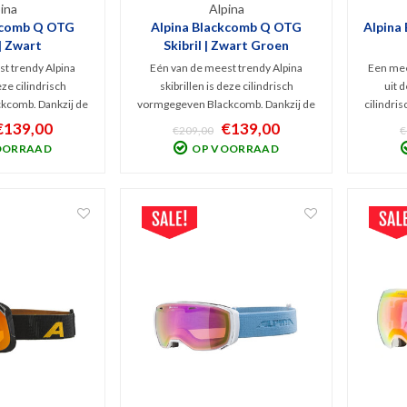
ina
Alpina
kcomb Q OTG
Alpina Blackcomb Q OTG
Alpina
 | Zwart
Skibril | Zwart Groen
t trendy Alpina
Eén van de meest trendy Alpina
Een meer
eze cilindrisch
skibrillen is deze cilindrisch
uit d
kcomb. Dankzij de
vormgegeven Blackcomb. Dankzij de
cilindri
 spiegellens (Cat.
groene Quattroflex spiegellens (Cat.
Deze gr
€139,00
€139,00
€209,00
€
oggles voor extra
2) zorgen deze goggles voor extra
spiegel
OORRAAD
OP VOORRAAD
ld. De Polarized
contrastrijk beeld. De Polarized
contras
tteringen en UV en
coating blokt schitteringen en UV en
schadeli
rood!
Infrarood!