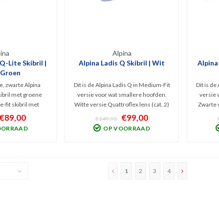
ina
Alpina
-Lite Skibril |
Alpina Ladis Q Skibril | Wit
Alpina
 Groen
, zwarte Alpina
Dit is de Alpina Ladis Q in Medium-Fit
Dit is de
ibril met groene
versie voor wat smallere hoofden.
versie 
e-fit skibril met
Witte versie Quattroflex lens (cat. 2)
Zwarte v
oubleFlex Olive
die het best presteert bij bewolkt tot
2) die h
€89,00
€99,00
€149,95
2). Goede filtering
licht zonnig weer. Filtert schadelijk
tot 
OORRAAD
OP VOORRAAD
 en infrarood met
UV en Infrarood en het
schadel
 licht zonnig weer.
polariserende filter blokt
po
schitteringen.
1
2
3
4