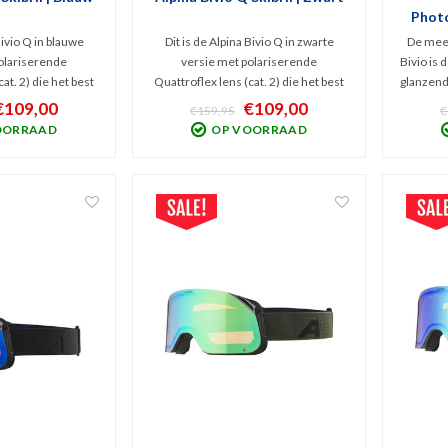
Photo
Bivio Q in blauwe
Dit is de Alpina Bivio Q in zwarte
De mees
olariserende
versie met polariserende
Bivio is 
at. 2) die het best
Quattroflex lens (cat. 2) die het best
glanzend
kt tot licht zonnig
presteert bij bewolkt tot licht zonnig
2-3)
€109,00
€109,00
€159,95
€
scherming tegen
weer. Goede bescherming tegen
veelzijd
OORRAAD
OP VOORRAAD
en infrarood en
schadelijk UV en infrarood en
wissele
 van schitteringen.
volledige filtering van schitteringen.
biedt ui