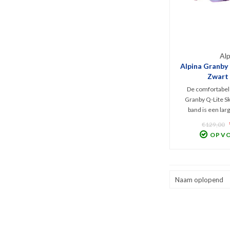
Alp
Alpina Granby Q
Zwart
De comfortabele
Granby Q-Lite Sk
band is een larg
hoogwaardige D
€129,00
spiegellens (Cat. 
OP V
van schadelijk UV
optimaal zicht bij
Naam oplopend