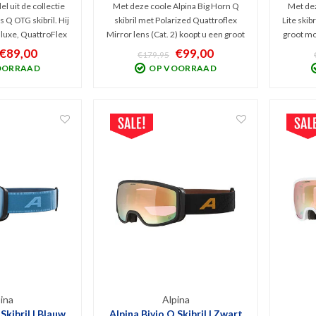
l uit de collectie
Met deze coole Alpina Big Horn Q
Met dez
s Q OTG skibril. Hij
skibril met Polarized Quattroflex
Lite skibr
 luxe, QuattroFlex
Mirror lens (Cat. 2) koopt u een groot
groot mo
n een lichte spiegel
model snow goggles met zeer breed
Quattrof
€89,00
€99,00
€179,95
ende coating voor
zichtveld. Stijlvol Freeride model
Thermob
OORRAAD
OP VOORRAAD
en. Beste zicht bij
met Thermoblock techniek waardoor
bril 
ht zonnig weer.
de bril niet bevriest of beslaat.
be
ina
Alpina
Skibril | Blauw
Alpina Bivio Q Skibril | Zwart