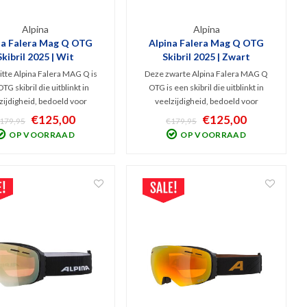
Alpina
Alpina
na Falera Mag Q OTG
Alpina Falera Mag Q OTG
Skibril 2025 | Wit
Skibril 2025 | Zwart
tte Alpina Falera MAG Q is
Deze zwarte Alpina Falera MAG Q
TG skibril die uitblinkt in
OTG is een skibril die uitblinkt in
zijdigheid, bedoeld voor
veelzijdigheid, bedoeld voor
ersporters die zich graag
wintersporters die zich graag
€125,00
€125,00
179,95
€179,95
bereiden op wisselende
voorbereiden op wisselende
OP VOORRAAD
OP VOORRAAD
standigheden. V.v. handig,
weersomstandigheden. V.v. handig,
ch lenswisselsysteem incl.
magnetisch lenswisselsysteem incl.
en (Cat. 0+2) en opbergbox.
2 lenzen (Cat. 0+2) en opbergbox