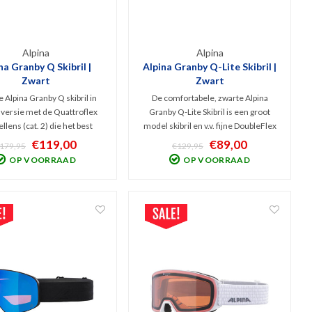
Alpina
Alpina
na Granby Q Skibril |
Alpina Granby Q-Lite Skibril |
Zwart
Zwart
de Alpina Granby Q skibril in
De comfortabele, zwarte Alpina
 versie met de Quattroflex
Granby Q-Lite Skibril is een groot
llens (cat. 2) die het best
model skibril en v.v. fijne DoubleFlex
t bij bewolkt tot licht zonnig
Red spiegellens (Cat. 2). Goede
€119,00
€89,00
179,95
€129,95
Goede bescherming tegen
filtering van schadelijk UV en
OP VOORRAAD
OP VOORRAAD
elijk UV en infrarood en
infrarood, een hoog comfort en
e filtering van schitteringen.
optimaal zicht bij minder zonnig
weer.