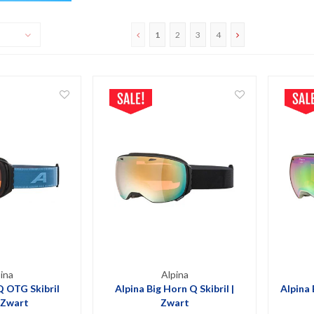
1
2
3
4
ina
Alpina
Q OTG Skibril
Alpina Big Horn Q Skibril |
Alpina 
 Zwart
Zwart