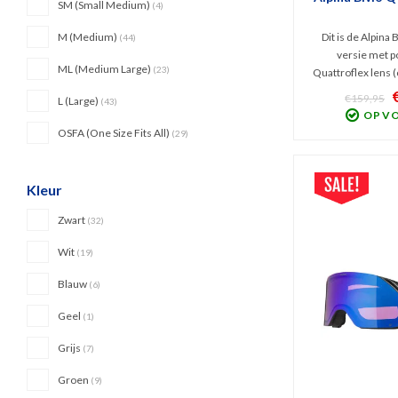
SM (Small Medium)
(4)
Dit is de Alpina 
M (Medium)
(44)
versie met p
ML (Medium Large)
(23)
Quattroflex lens (c
presteert bij bewol
€159,95
L (Large)
(43)
weer. Goede be
OP V
schadelijk UV 
OSFA (One Size Fits All)
(29)
volledige filtering
Kleur
Zwart
(32)
Wit
(19)
Blauw
(6)
Geel
(1)
Grijs
(7)
Groen
(9)