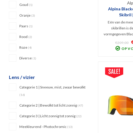
Alp
Goud
(1)
Alpina Blac
Skibril
Oranje
(3)
Eén van de mees
Paars
(1)
skibrillen is d
vormgegeven Blac
Rood
(2)
blauwe Quattroflex
€209,00
2) zorgen deze g
Roze
(4)
OP V
contrastrijk bee
coating blokt schi
Diverse
(1)
Infra
Lens / vizier
Categorie 1 | Sneeuw, mist, zwaar bewolkt
(16)
Categorie 2 | Bewolkt tot licht zonnig
(47)
Categorie 3 | Licht zonnig tot zonnig
(22)
Meekleurend - Photochromic
(13)