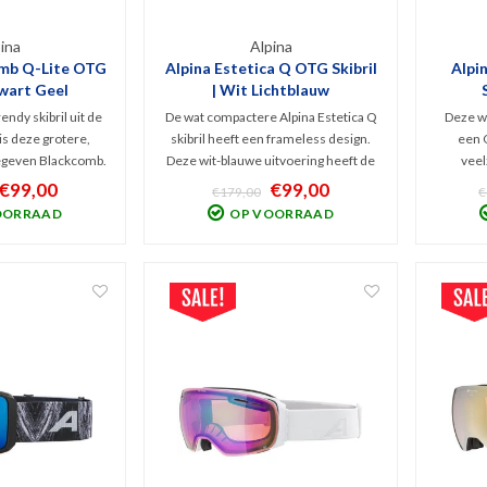
ina
Alpina
omb Q-Lite OTG
Alpina Estetica Q OTG Skibril
Alpi
Zwart Geel
| Wit Lichtblauw
endy skibril uit de
De wat compactere Alpina Estetica Q
Deze wi
 is deze grotere,
skibril heeft een frameless design.
een O
egeven Blackcomb.
Deze wit-blauwe uitvoering heeft de
veel
gevoerd met Q-Lite
luxe, polariserende Quatroflex
wint
€99,00
€99,00
€179,00
€
 2) wat zorgt voor
spiegellens (Categorie 2) tegen
voor
OORRAAD
OP VOORRAAD
d en filtering van
schitteringen en schadelijk UV, een
weersom
R! Large-Fit model.
hoog draagcomfort. OTG-design!
magnetis
2 lenz