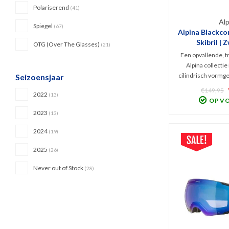
Polariserend
(41)
Alp
Spiegel
(67)
Alpina Blackc
Skibril | 
OTG (Over The Glasses)
(21)
Een opvallende, tr
Alpina collectie
cilindrisch vormg
Seizoensjaar
Deze versie is uit
€149,95
2022
(13)
spiegellens (Cat.
OP V
contrastrijk beel
2023
(13)
schadelijk UV en I
2024
(19)
2025
(26)
Never out of Stock
(28)