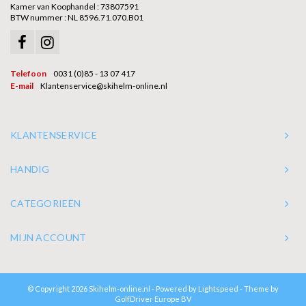
Kamer van Koophandel : 73807591
BTW nummer : NL 8596.71.070.B01
Telefoon
0031 (0)85 - 13 07 417
E-mail
Klantenservice@skihelm-online.nl
KLANTENSERVICE
HANDIG
CATEGORIEËN
MIJN ACCOUNT
© Copyright 2026 Skihelm-online.nl - Powered by
Lightspeed
- Theme by
GolfDriver Europe BV