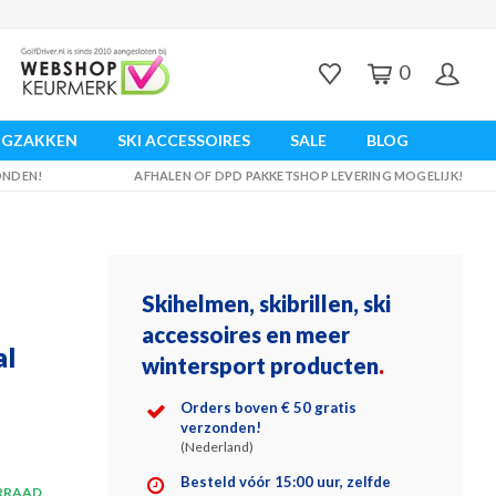
0
UGZAKKEN
SKI ACCESSOIRES
SALE
BLOG
ZONDEN!
AFHALEN OF DPD PAKKETSHOP LEVERING MOGELIJK!
Skihelmen, skibrillen, ski
accessoires en meer
al
wintersport producten
.
Orders boven € 50 gratis
verzonden!
(Nederland)
Besteld vóór 15:00 uur, zelfde
RRAAD