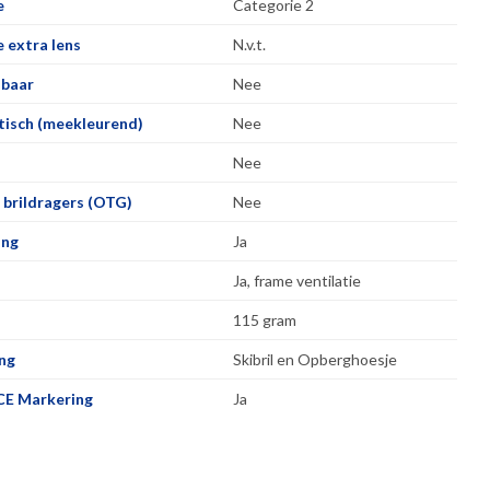
e
Categorie 2
 extra lens
N.v.t.
lbaar
Nee
isch (meekleurend)
Nee
Nee
 brildragers (OTG)
Nee
ing
Ja
Ja, frame ventilatie
115 gram
ng
Skibril en Opberghoesje
CE Markering
Ja