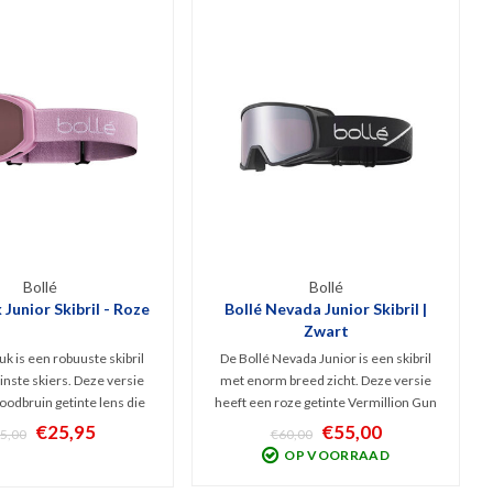
Bollé
Bollé
 Junior Skibril - Roze
Bollé Nevada Junior Skibril |
Zwart
uk is een robuuste skibril
De Bollé Nevada Junior is een skibril
inste skiers. Deze versie
met enorm breed zicht. Deze versie
oodbruin getinte lens die
heeft een roze getinte Vermillion Gun
icht biedt bij zonnig weer
lens die optimaal zicht biedt bij
€25,95
€55,00
5,00
€60,00
3). Deze kids snow goggles
wisselvallig weer (Categorie 2). Deze
OP VOORRAAD
ventilatie, filtert 100% UV
kids snow goggles heeft fijne
is krasbestendig.
ventilatie, filtert 100% UVe straling.