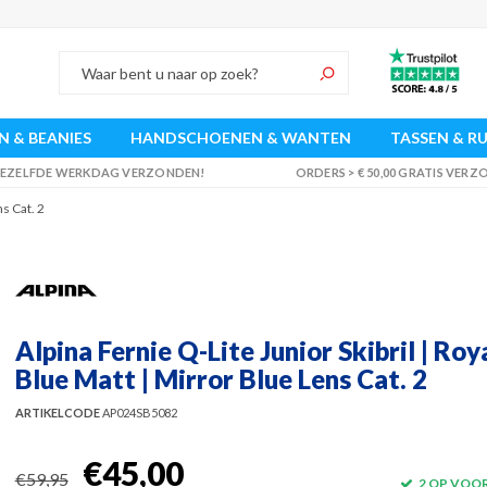
 & BEANIES
HANDSCHOENEN & WANTEN
TASSEN & R
 DEZELFDE WERKDAG VERZONDEN!
ORDERS > € 50,00 GRATIS VER
ns Cat. 2
Alpina Fernie Q-Lite Junior Skibril | Roy
Blue Matt | Mirror Blue Lens Cat. 2
ARTIKELCODE
AP024SB5082
€45,00
€59,95
2 OP VOO