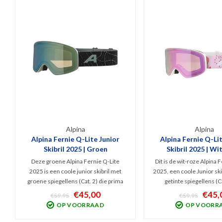
Alpina
Alpina
Alpina Fernie Q-Lite Junior
Alpina Fernie Q-Li
Skibril 2025 | Groen
Skibril 2025 | W
Deze groene Alpina Fernie Q-Lite
Dit is de wit-roze Alpina 
2025 is een coole junior skibril met
2025, een coole Junior ski
groene spiegellens (Cat. 2) die prima
getinte spiegellens (Ca
bescherming tegen schadelijk UV en
beschermt tegen schade
€45,00
€45,
€59,95
€59,95
Infrarood en optimaal zicht geeft bij
Infrarood en optimaal zic
OP VOORRAAD
OP VOORR
bewolkt tot licht zonnig weer.
bewolkt tot licht zonn
Doelgroep: wintersporters van 10-14
Doelgroep: wintersporters