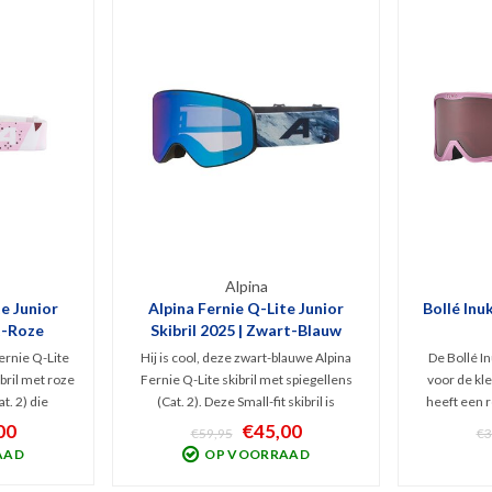
Alpina
te Junior
Alpina Fernie Q-Lite Junior
Bollé Inuk
it-Roze
Skibril 2025 | Zwart-Blauw
Fernie Q-Lite
Hij is cool, deze zwart-blauwe Alpina
De Bollé In
bril met roze
Fernie Q-Lite skibril met spiegellens
voor de kle
t. 2) die
(Cat. 2). Deze Small-fit skibril is
heeft een r
lijk UV en
geschikt voor kids (10-14 jr.) en biedt
optimaal z
00
€45,00
€59,95
€3
ht geeft bij
bescherming tegen schadelijk UV en
(Categorie 
AAD
OP VOORRAAD
ig weer.
Infrarood met optimaal zicht bij
heeft fijne 
 10-14 jaar.
bewolkt tot licht zonnig weer.
en 