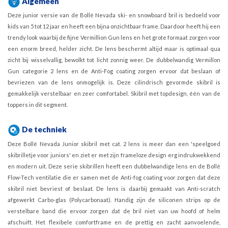
Algemeen
Deze junior versie van de Bollé Nevada ski- en snowboard bril is bedoeld voor
kids van 5 tot 12 jaar en heeft een bijna onzichtbaar frame. Daardoor heeft hij een
trendy look waarbij de fijne Vermillion Gun lens en het grote formaat zorgen voor
een enorm breed, helder zicht. De lens beschermt altijd maar is optimaal qua
zicht bij wisselvallig, bewolkt tot licht zonnig weer. De dubbelwandig Vermillon
Gun categorie 2 lens en de Anti-Fog coating zorgen ervoor dat beslaan of
bevriezen van de lens onmogelijk is. Deze cilindrisch gevormde skibril is
gemakkelijk verstelbaar en zeer comfortabel. Skibril met topdesign, één van de
toppers in dit segment.
De techniek
Deze Bollé Nevada Junior skibril met cat. 2 lens is meer dan een 'speelgoed
skibrilletje voor juniors' en ziet er met zijn frameloze design erg indrukwekkend
en modern uit. Deze serie skibrillen heeft een dubbelwandige lens en de Bollé
Flow-Tech ventilatie die er samen met de Anti-fog coating voor zorgen dat deze
skibril niet bevriest of beslaat. De lens is daarbij gemaakt van Anti-scratch
afgewerkt Carbo-glas (Polycarbonaat). Handig zijn de siliconen strips op de
verstelbare band die ervoor zorgen dat de bril niet van uw hoofd of helm
afschuift. Het flexibele comfortframe en de prettig en zacht aanvoelende,