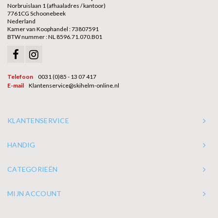
Norbruislaan 1 (afhaaladres / kantoor)
7761CG Schoonebeek
Nederland
Kamer van Koophandel : 73807591
BTW nummer : NL 8596.71.070.B01
Telefoon
0031 (0)85 - 13 07 417
E-mail
Klantenservice@skihelm-online.nl
KLANTENSERVICE
HANDIG
CATEGORIEËN
MIJN ACCOUNT