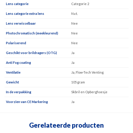
Lens categorie
Categorie 2
Lens categorie extra lens
N.v.t.
Lens verwisselbaar
Nee
Photochromatisch (meekleurend)
Nee
Polariserend
Nee
Geschikt voor brildragers (OTG)
Ja
Anti Fog coating
Ja
Ventilatie
Ja, Flow-Tech Venting
Gewicht
105 gram
In de verpakking
Skbril en Opberghoesje
Voorzien van CE Markering
Ja
Gerelateerde producten