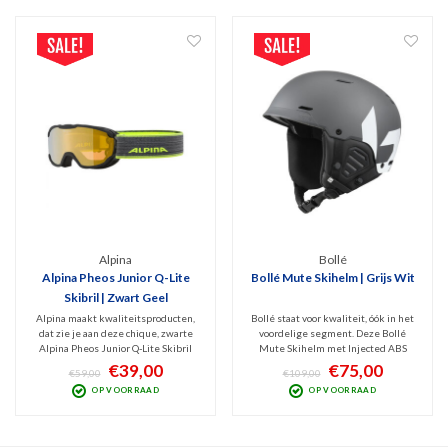
Alpina
Bollé
Alpina Pheos Junior Q-Lite
Bollé Mute Skihelm | Grijs Wit
Skibril | Zwart Geel
Alpina maakt kwaliteitsproducten,
Bollé staat voor kwaliteit, óók in het
dat zie je aan deze chique, zwarte
voordelige segment. Deze Bollé
Alpina Pheos Junior Q-Lite Skibril
Mute Skihelm met Injected ABS
met fijne, goud-geel getinte
constructie (Hardshell) is dusdanig
€39,00
€75,00
€59,00
€109,00
spiegellens (Cat. 2). Hij beschermt
veilig dat deze geschikt is voor
OP VOORRAAD
OP VOORRAAD
uw junior tegen UV en Infrarode
freestyle. Zachte, uitneembare
straling en geeft optimaal zicht bij
voering, passieve ventilatie en
wisselvallig weer
goede instelbaarheid.