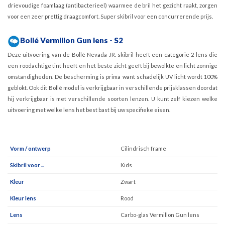
drievoudige foamlaag (antibacterieel) waarmee de bril het gezicht raakt, zorgen
voor een zeer prettig draagcomfort. Super skibril voor een concurrerende prijs.
Bollé Vermillon Gun lens - S2
Deze uitvoering van de Bollé Nevada JR. skibril heeft een categorie 2 lens die
een roodachtige tint heeft en het beste zicht geeft bij bewolkte en licht zonnige
omstandigheden. De bescherming is prima want schadelijk UV licht wordt 100%
geblokt. Ook dit Bollé model is verkrijgbaar in verschillende prijsklassen doordat
hij verkrijgbaar is met verschillende soorten lenzen. U kunt zelf kiezen welke
uitvoering met welke lens het best bast bij uw specifieke eisen.
Vorm / ontwerp
Cilindrisch frame
Skibril voor ...
Kids
Kleur
Zwart
Kleur lens
Rood
Lens
Carbo-glas Vermillon Gun lens