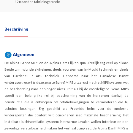
12 maanden fabrieksgarantie
Beschrijving
Algemeen
De Alpina Bannf MIPS en de Alpina Gems lijken qua uiterlijk erg veel op elkaar.
Beide zijn hybride skihelmen, deels voorzien van In-Mould techniek en deels
van Hardshell / ABS techniek. Genoemd naar het Canadese Bannf
wintersportresort is deze zwarte Bannf MIPS uitgerust met het MIPS systeem wat
de bescherming naar een hoger niveau tilt als bij de voordeligere Gems. MIPS
speelt een belangrijke rol bij bescherming van de hersenen dankzij de
constructie die is ontworpen om rotatiebewegingen te verminderen die bij
schuine botsingen. Erg geschikt als Freeride helm voor de moderne
wintersporter die comfort wilt combineren met maximale bescherming. Het
instelbare luchtventilatie systeem, het warme Lavalan-wollen interieur en een
gevoelige verstelbaarheid maken het verhaal compleet: de Alpina Banff MIPS is