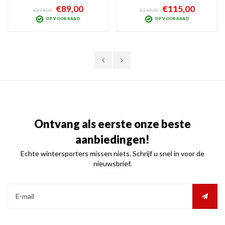
aan bedienbaar), ziet deze mat witte
Polariserend filter tegen
€89,00
€115,00
€179,00
€169,95
Alpina Gems skihelm er opvallend
schitteringen. De sterke spiegellens
OP VOORRAAD
OP VOORRAAD
uit. Deze Freeride hybride helm
beschermt 100% tegen UV en
biedt meer bescherming dan een
Infrarood. Optimaal zicht bij
Inmould-helm en is comfortabel
donkerder, bewolkt weer.
Ontvang als eerste onze beste
aanbiedingen!
Echte wintersporters missen niets. Schrijf u snel in voor de
nieuwsbrief.