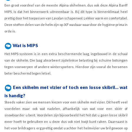
Een groot voordeel van de meeste Alpina skihelmen, dus ook deze Alpina Banff
MIPS, is dat het binnenwerk uitneembaar is. Bij dit type is binnenklimaat heel
prettig door het toepassen van Lavalan schapenwol. Lekker warm en comfortabel.
Deze stoffen delen van de helm zijn op 30° wasbaar waardoor de hygiëne prima in
orde is.
Wat is MIPS
Het MIPS-systeem is in een extra beschermende laag, ingebouwd in de schaal
van de skihelm. Die laag absorbeert zijdelinkse belasting bij schuine botsingen
tegen voorwerpen of andere wintersporters. Hierdoor zijn vooral de hersenen
beter beschermd tegen letsel.
Een skihelm met vizier of toch een losse skibril... wat
is handig?
Steeds vaker zien we mensen kiezen voor een skihelm met vizier. Dit heeft veel
voordelen maar ook wat nadelen, afhankelijk van wat voor een skiër of
snowboarder u bent. Voordelen zijn bijvoorbeeld het feit dat u geen losse skibril
meer hoeft te gebruiken en u deze dus ook niet kwijt kunt raken. Daarnaast is
het voor brildragers erg prettig omdat u achter het helmvizier uw bril gewoon op