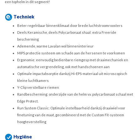
een tophelm in dit segment!
Techniek
Beter regelnbaar binnenklimaat door brede luchtstroomroosters
Deels Keramische, deels Polycarbonaat shaal: extra Freeride
bescherming
Ademende, warme Lavalan wol binneninterieur
MIPS protectie systeem om schade aan de hersenen te voorkomen
Ergonomie: eenvoudig bedienbare riemgesp met draaimechaniek en
automatische vergrendeling, ook met handschoenen aan
Optimale impactabsorptie dankzij Hi-EPS-materiaal uit microscopisch
kleine luchtkamers
Y-Clip verstelbare riemen
Randbescherming: onderzijde van de helm v.v. polycarbonaat schaal met
Edge Protect.
Run System Classic: Optimale instelbaarheid dankzij draaiwiel voor
finetuning van de maat, gecombineerd met de Custom Fit-systeem
hoogteverstelling
Hygiëne