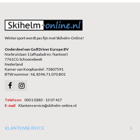
Wintersport wordt pas fijn met Skihelm-Online!
Onderdeel van GolfDriver Europe BV
Norbruislaan 1 (afhaaladres / kantoor)
7761CG Schoonebeek
Nederland
Kamer van Koophandel : 73807591
BTW nummer : NL 8596.71.070.B01
Telefoon
0031 (0)85 - 13 07 417
E-mail
Klantenservice@skihelm-online.nl
KLANTENSERVICE