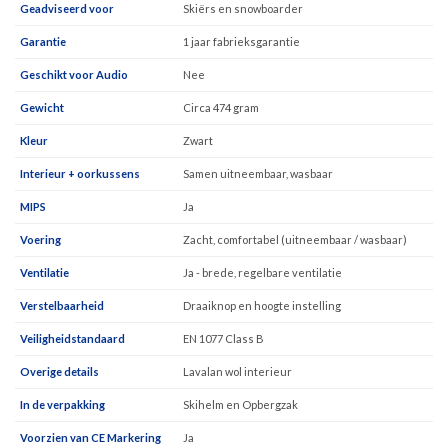
Geadviseerd voor
Skiërs en snowboarder
Garantie
1 jaar fabrieksgarantie
Geschikt voor Audio
Nee
Gewicht
Circa 474 gram
Kleur
Zwart
Interieur + oorkussens
Samen uitneembaar, wasbaar
MIPS
Ja
Voering
Zacht, comfortabel (uitneembaar / wasbaar)
Ventilatie
Ja - brede, regelbare ventilatie
Verstelbaarheid
Draaiknop en hoogte instelling
Veiligheidstandaard
EN 1077 Class B
Overige details
Lavalan wol interieur
In de verpakking
Skihelm en Opbergzak
Voorzien van CE Markering
Ja