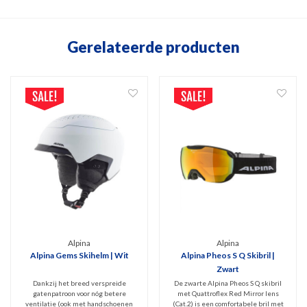
Gerelateerde producten
Alpina
Alpina
Alpina Gems Skihelm | Wit
Alpina Pheos S Q Skibril |
Zwart
Dankzij het breed verspreide
De zwarte Alpina Pheos S Q skibril
gatenpatroon voor nóg betere
met Quattroflex Red Mirror lens
ventilatie (ook met handschoenen
(Cat.2) is een comfortabele bril met