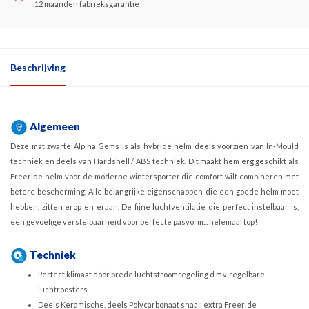
12 maanden fabrieksgarantie
Beschrijving
Algemeen
Deze mat zwarte Alpina Gems is als hybride helm deels voorzien van In-Mould
techniek en deels van Hardshell / ABS techniek. Dit maakt hem erg geschikt als
Freeride helm voor de moderne wintersporter die comfort wilt combineren met
betere bescherming. Alle belangrijke eigenschappen die een goede helm moet
hebben, zitten erop en eraan. De fijne luchtventilatie die perfect instelbaar is,
een gevoelige verstelbaarheid voor perfecte pasvorm... helemaal top!
Techniek
Perfect klimaat door brede luchtstroomregeling d.m.v. regelbare
luchtroosters
Deels Keramische, deels Polycarbonaat shaal: extra Freeride