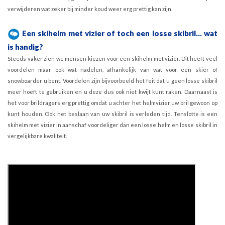
verwijderen wat zeker bij minder koud weer erg prettig kan zijn.
Een skihelm met vizier of toch een losse skibril... wat
is handig?
Steeds vaker zien we mensen kiezen voor een skihelm met vizier. Dit heeft veel
voordelen maar ook wat nadelen, afhankelijk van wat voor een skiër of
snowboarder u bent. Voordelen zijn bijvoorbeeld het feit dat u geen losse skibril
meer hoeft te gebruiken en u deze dus ook niet kwijt kunt raken. Daarnaast is
het voor brildragers erg prettig omdat u achter het helmvizier uw bril gewoon op
kunt houden. Ook het beslaan van uw skibril is verleden tijd. Tenslotte is een
skihelm met vizier in aanschaf voordeliger dan een losse helm en losse skibril in
vergelijkbare kwaliteit.