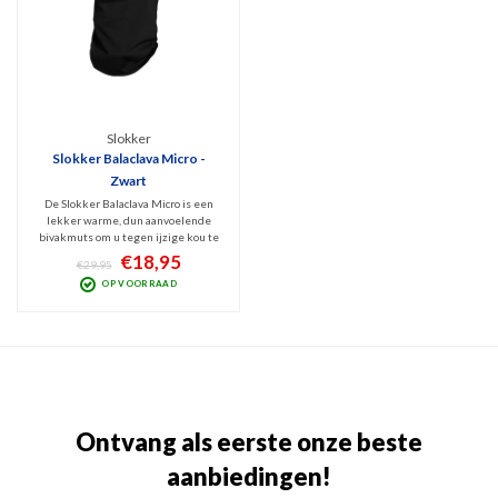
Slokker
Slokker Balaclava Micro -
Zwart
De Slokker Balaclava Micro is een
lekker warme, dun aanvoelende
bivakmuts om u tegen ijzige kou te
beschermen. Mooi afgewerkt zoals
€18,95
€29,95
we van een topmerk mogen
OP VOORRAAD
verwachten. Gemaakt van New Poley
Jersey Polyester dat 7% elastische
vezels bevat.
Ontvang als eerste onze beste
aanbiedingen!