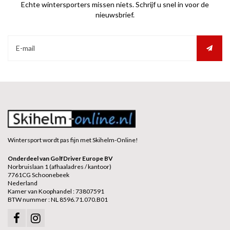
Echte wintersporters missen niets. Schrijf u snel in voor de
nieuwsbrief.
Wintersport wordt pas fijn met Skihelm-Online!
Onderdeel van GolfDriver Europe BV
Norbruislaan 1 (afhaaladres / kantoor)
7761CG Schoonebeek
Nederland
Kamer van Koophandel : 73807591
BTW nummer : NL 8596.71.070.B01