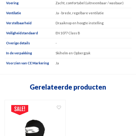
Voering
Zacht, comfortabel (uitneembaar / wasbaar)
Ventilatie
Ja - brede, regelbare ventilatie
Verstelbaarheid
Draaiknop en hoogte instelling
Veiligheidstandaard
EN 1077 Class B
Overige details
-
In de verpakking
Skihelm en Opbergzak
Voorzien van CE Markering
Ja
Gerelateerde producten