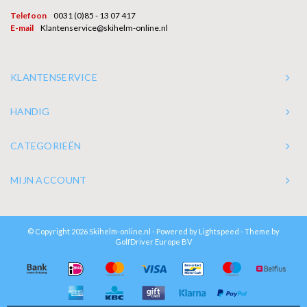
Telefoon
0031 (0)85 - 13 07 417
E-mail
Klantenservice@skihelm-online.nl
KLANTENSERVICE
HANDIG
CATEGORIEËN
MIJN ACCOUNT
© Copyright 2026 Skihelm-online.nl - Powered by
Lightspeed
- Theme by
GolfDriver Europe BV