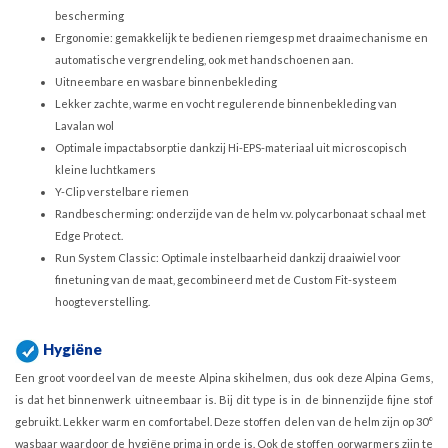
bescherming
Ergonomie: gemakkelijk te bedienen riemgesp met draaimechanisme en
automatische vergrendeling, ook met handschoenen aan.
Uitneembare en wasbare binnenbekleding
Lekker zachte, warme en vocht regulerende binnenbekleding van
Lavalan wol
Optimale impactabsorptie dankzij Hi-EPS-materiaal uit microscopisch
kleine luchtkamers
Y-Clip verstelbare riemen
Randbescherming: onderzijde van de helm v.v. polycarbonaat schaal met
Edge Protect.
Run System Classic: Optimale instelbaarheid dankzij draaiwiel voor
finetuning van de maat, gecombineerd met de Custom Fit-systeem
hoogteverstelling.
Hygiëne
Een groot voordeel van de meeste Alpina skihelmen, dus ook deze Alpina Gems,
is dat het binnenwerk uitneembaar is. Bij dit type is in de binnenzijde fijne stof
gebruikt. Lekker warm en comfortabel. Deze stoffen delen van de helm zijn op 30°
wasbaar waardoor de hygiëne prima in orde is. Ook de stoffen oorwarmers zijn te