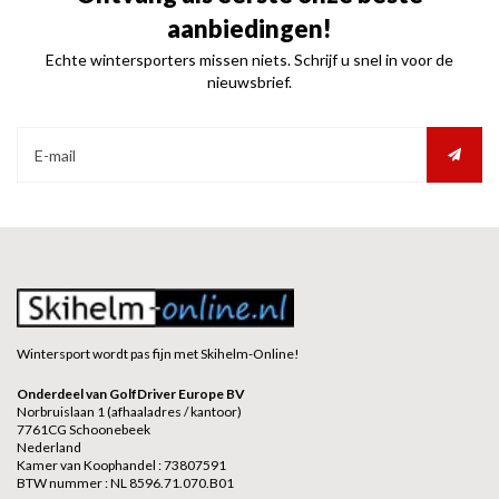
aanbiedingen!
Echte wintersporters missen niets. Schrijf u snel in voor de
nieuwsbrief.
Wintersport wordt pas fijn met Skihelm-Online!
Onderdeel van GolfDriver Europe BV
Norbruislaan 1 (afhaaladres / kantoor)
7761CG Schoonebeek
Nederland
Kamer van Koophandel : 73807591
BTW nummer : NL 8596.71.070.B01