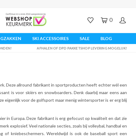
0
UGZAKKEN
SKI ACCESSOIRES
SALE
BLOG
ZONDEN!
AFHALEN OF DPD PAKKETSHOP LEVERING MOGELIJK!
erk. Deze allround fabrikant in sportproducten heeft echter wél een
essant is voor skiërs en snowboarders. Denk daarbij maar eens aan
eigenlijk voor de golfsport maar menig wintersporter is er erg blij
ier in Europa. Deze fabrikant is erg gefocust op kwaliteit en dat zie
erk explosief. Veel nationale secties, zoals bij volleybal, handbal en
g of kniebeschermers. Wereldwijd is ook de baseball sport een