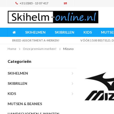
+31 (0)85 - 13 07 417
SKIHELMEN
SKIBRILLEN
KIDS
MUTSEN
BREED ASSORTIMENT A-MERKEN!
VÓÓR 15:00 BESTELD,
Home
Onze premium merken!
Mizuno
Categorieën
SKIHELMEN
SKIBRILLEN
KIDS
MUTSEN & BEANIES
HANDSCHOENEN & WANTEN