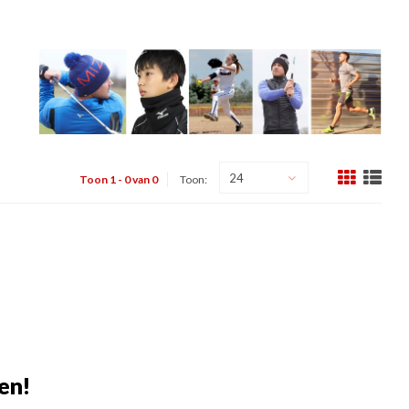
24
Toon 1 - 0 van 0
Toon:
en!