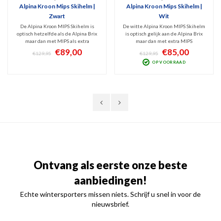
Alpina Kroon Mips Skihelm |
Alpina Kroon Mips Skihelm |
Zwart
Wit
De Alpina Kroon MIPS Skihelm is
De witte Alpina Kroon MIPS Skihelm
optisch hetzelfde als de Alpina Brix
is optisch gelijk aan de Alpina Brix
maar dan met MIPS als extra
maar dan met extra MIPS
beschermingstechniek. Deze
beschermingstechniek. Deze goed
€89,00
€85,00
€129,95
€129,95
veilige, goed ventilerende, Inmold
ventilerende, veilige Inmold
OP VOORRAAD
skihelm is vederlicht, stevig en goed
skihelm weegt slechts 450 gram, is
verstelbaar. Schokabsorberend
stevig en goed verstelbaar.
dankzij Hi-EPS.
Schokabsorberend door Hi-EPS.
Ontvang als eerste onze beste
aanbiedingen!
Echte wintersporters missen niets. Schrijf u snel in voor de
nieuwsbrief.