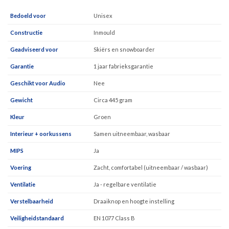
Bedoeld voor
Unisex
Constructie
Inmould
Geadviseerd voor
Skiërs en snowboarder
Garantie
1 jaar fabrieksgarantie
Geschikt voor Audio
Nee
Gewicht
Circa 445 gram
Kleur
Groen
Interieur + oorkussens
Samen uitneembaar, wasbaar
MIPS
Ja
Voering
Zacht, comfortabel (uitneembaar / wasbaar)
Ventilatie
Ja - regelbare ventilatie
Verstelbaarheid
Draaiknop en hoogte instelling
Veiligheidstandaard
EN 1077 Class B