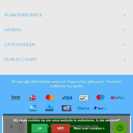
KLANTENSERVICE
HANDIG
CATEGORIEËN
MIJN ACCOUNT
© Copyright 2026 Skihelm-online.nl - Powered by
Lightspeed
- Theme by
GolfDriver Europe BV
Wij slaan cookies op om onze website te verbeteren. Is dat akkoord?
+
TOEVOEGEN AAN WINKELWAGEN
JA
NEE
Meer over cookies »
-