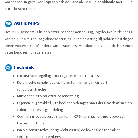
waarderen. In geval van impact biedt de Ceramic Shell in combinatie met Hi-EPS
prima bescherming.
Wat is MIPS
Het MIPS-systeem is in een extra beschermende laag, ingebouwd in de schaal
van de skihelm. Die laag absorbeert zijdelinkse belasting bij schuine botsingen
tegen voorwerpen of andere wintersporters. Hierdoor zijn vooral de hersenen
beter beschermd tegen letsel.
Techniek
Luchtstroomregeling d.m.v. regelbare luchtroosters
Keramische schelp: duurzame buitenmantel dankzij de 3-
schaalconstructie
MIPS techniek voor extra bescherming
Ergonomie: gemakkelijk te bedienen riemgesp met draaimechanisme en
automatische vergrendeling
Optimale impactabsorptie dankzij Hi-EPS-materiaal uit microscopisch
kleine luchtkamers
Inmold constructie: lichtgewicht waarbij de bovenzijde thermisch
verbonden is met de Hi-EPS