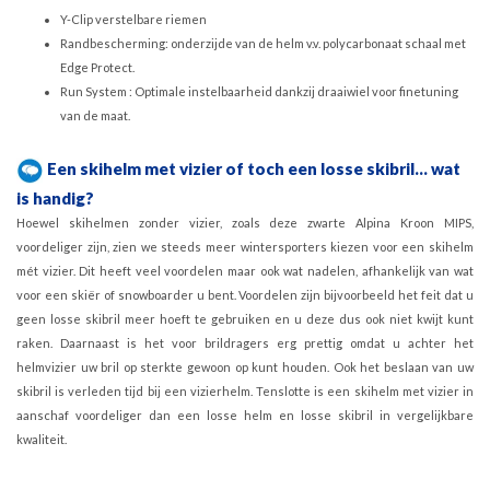
Y-Clip verstelbare riemen
Randbescherming: onderzijde van de helm v.v. polycarbonaat schaal met
Edge Protect.
Run System : Optimale instelbaarheid dankzij draaiwiel voor finetuning
van de maat.
Een skihelm met vizier of toch een losse skibril... wat
is handig?
Hoewel skihelmen zonder vizier, zoals deze zwarte Alpina Kroon MIPS,
voordeliger zijn, zien we steeds meer wintersporters kiezen voor een skihelm
mét vizier. Dit heeft veel voordelen maar ook wat nadelen, afhankelijk van wat
voor een skiër of snowboarder u bent. Voordelen zijn bijvoorbeeld het feit dat u
geen losse skibril meer hoeft te gebruiken en u deze dus ook niet kwijt kunt
raken. Daarnaast is het voor brildragers erg prettig omdat u achter het
helmvizier uw bril op sterkte gewoon op kunt houden. Ook het beslaan van uw
skibril is verleden tijd bij een vizierhelm. Tenslotte is een skihelm met vizier in
aanschaf voordeliger dan een losse helm en losse skibril in vergelijkbare
kwaliteit.