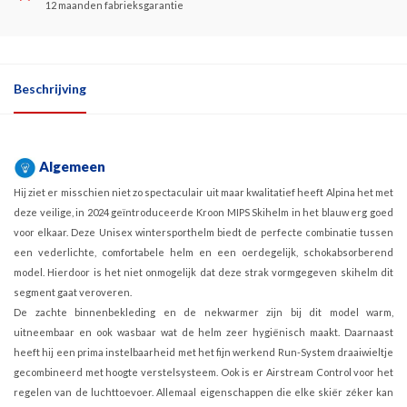
12 maanden fabrieksgarantie
Beschrijving
Algemeen
Hij ziet er misschien niet zo spectaculair uit maar kwalitatief heeft Alpina het met
deze veilige, in 2024 geïntroduceerde Kroon MIPS Skihelm in het blauw erg goed
voor elkaar. Deze Unisex wintersporthelm biedt de perfecte combinatie tussen
een vederlichte, comfortabele helm en een oerdegelijk, schokabsorberend
model. Hierdoor is het niet onmogelijk dat deze strak vormgegeven skihelm dit
segment gaat veroveren.
De zachte binnenbekleding en de nekwarmer zijn bij dit model warm,
uitneembaar en ook wasbaar wat de helm zeer hygiënisch maakt. Daarnaast
heeft hij een prima instelbaarheid met het fijn werkend Run-System draaiwieltje
gecombineerd met hoogte verstelsysteem. Ook is er Airstream Control voor het
regelen van de luchttoevoer. Allemaal eigenschappen die elke skiër zéker kan