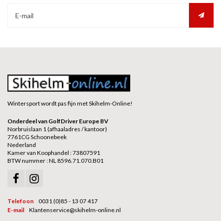
Wintersport wordt pas fijn met Skihelm-Online!
Onderdeel van GolfDriver Europe BV
Norbruislaan 1 (afhaaladres / kantoor)
7761CG Schoonebeek
Nederland
Kamer van Koophandel : 73807591
BTW nummer : NL 8596.71.070.B01
Telefoon
0031 (0)85 - 13 07 417
E-mail
Klantenservice@skihelm-online.nl