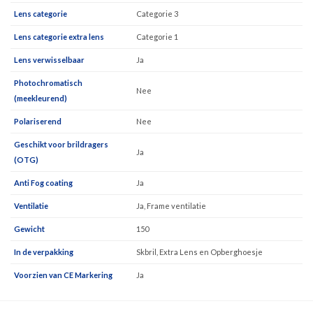
Lens categorie
Categorie 3
Lens categorie extra lens
Categorie 1
Lens verwisselbaar
Ja
Photochromatisch
Nee
(meekleurend)
Polariserend
Nee
Geschikt voor brildragers
Ja
(OTG)
Anti Fog coating
Ja
Ventilatie
Ja, Frame ventilatie
Gewicht
150
In de verpakking
Skbril, Extra Lens en Opberghoesje
Voorzien van CE Markering
Ja