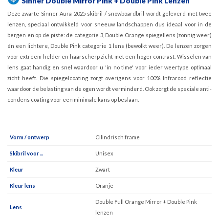
Sinner Double Mirror Pink + Double Pink Lenzen
Deze zwarte Sinner Aura 2025 skibril / snowboardbril wordt geleverd met twee
lenzen, speciaal ontwikkeld voor sneeuw landschappen dus ideaal voor in de
bergen en op de piste: de categorie 3, Double Orange spiegellens (zonnig weer)
én een lichtere, Double Pink categorie 1 lens (bewolkt weer). De lenzen zorgen
voor extreem helder en haarscherp zicht met een hoger contrast. Wisselen van
lens gaat handig en snel waardoor u 'in no time' voor ieder weertype optimaal
zicht heeft. Die spiegelcoating zorgt overigens voor 100% Infrarood reflectie
waardoor de belasting van de ogen wordt verminderd. Ook zorgt de speciale anti-
condens coating voor een minimale kans op beslaan.
Vorm / ontwerp
Cilindrisch frame
Skibril voor ...
Unisex
Kleur
Zwart
Kleur lens
Oranje
Double Full Orange Mirror + Double Pink
Lens
lenzen