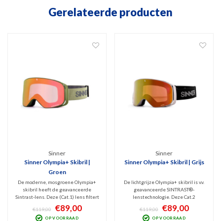
Gerelateerde producten
Sinner
Sinner
Sinner Olympia+ Skibril |
Sinner Olympia+ Skibril | Grijs
Groen
De moderne, mosgroene Olympia+
De lichtgrijze Olympia+ skibril is v.v.
skibril heeft de geavanceerde
geavanceerde SINTRAST®-
Sintrast-lens. Deze (Cat.1) lens filtert
lenstechnologie. Deze Cat.2
slecht blauw licht, UV én blokt
spiegellens filtert blokt blauw licht
€89,00
€89,00
€119,00
€119,00
infrarood straling. Deze goggles
en UV-licht én infrarood. Extreem
OP VOORRAAD
OP VOORRAAD
biedt extreem hoog contrast en
hoog contrast en veel helderheid,