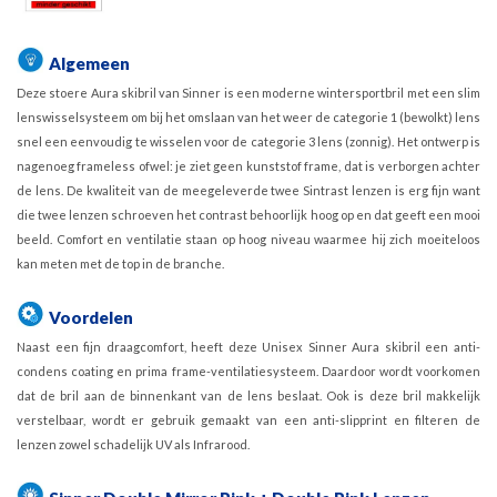
Algemeen
Deze stoere Aura skibril van Sinner is een moderne wintersportbril met een slim
lenswisselsysteem om bij het omslaan van het weer de categorie 1 (bewolkt) lens
snel een eenvoudig te wisselen voor de categorie 3 lens (zonnig). Het ontwerp is
nagenoeg frameless ofwel: je ziet geen kunststof frame, dat is verborgen achter
de lens. De kwaliteit van de meegeleverde twee Sintrast lenzen is erg fijn want
die twee lenzen schroeven het contrast behoorlijk hoog op en dat geeft een mooi
beeld. Comfort en ventilatie staan op hoog niveau waarmee hij zich moeiteloos
kan meten met de top in de branche.
Voordelen
Naast een fijn draagcomfort, heeft deze Unisex Sinner Aura skibril een anti-
condens coating en prima frame-ventilatiesysteem. Daardoor wordt voorkomen
dat de bril aan de binnenkant van de lens beslaat. Ook is deze bril makkelijk
verstelbaar, wordt er gebruik gemaakt van een anti-slipprint en filteren de
lenzen zowel schadelijk UV als Infrarood.