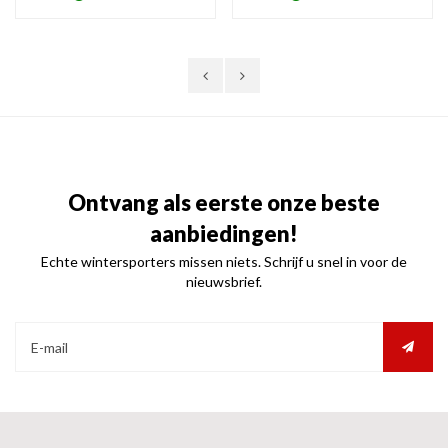
helderheid, ideaal bij (zwaar)
ideaal bij bewolkt tot licht zonnig
bewolkt weer en sneeuw.
weer. Anti-fog gecoat.
Ontvang als eerste onze beste
aanbiedingen!
Echte wintersporters missen niets. Schrijf u snel in voor de
nieuwsbrief.