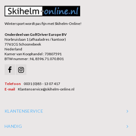
Wintersport wordt pas fijn met Skihelm-Online!
Onderdeel van GolfDriver Europe BV
Norbruislaan 1 (afhaaladres / kantoor)
7761CG Schoonebeek
Nederland
Kamer van Koophandel : 73807591
BTW nummer : NL 8596.71.070.B01
Telefoon
0031 (0)85 - 13 07 417
E-mail
Klantenservice@skihelm-online.nl
KLANTENSERVICE
HANDIG