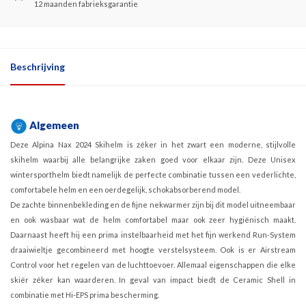
12 maanden fabrieksgarantie
Beschrijving
Algemeen
Deze Alpina Nax 2024 Skihelm is zéker in het zwart een moderne, stijlvolle
skihelm waarbij alle belangrijke zaken goed voor elkaar zijn. Deze Unisex
wintersporthelm biedt namelijk de perfecte combinatie tussen een vederlichte,
comfortabele helm en een oerdegelijk, schokabsorberend model.
De zachte binnenbekleding en de fijne nekwarmer zijn bij dit model uitneembaar
en ook wasbaar wat de helm comfortabel maar ook zeer hygiënisch maakt.
Daarnaast heeft hij een prima instelbaarheid met het fijn werkend Run-System
draaiwieltje gecombineerd met hoogte verstelsysteem. Ook is er Airstream
Control voor het regelen van de luchttoevoer. Allemaal eigenschappen die elke
skiër zéker kan waarderen. In geval van impact biedt de Ceramic Shell in
combinatie met Hi-EPS prima bescherming.