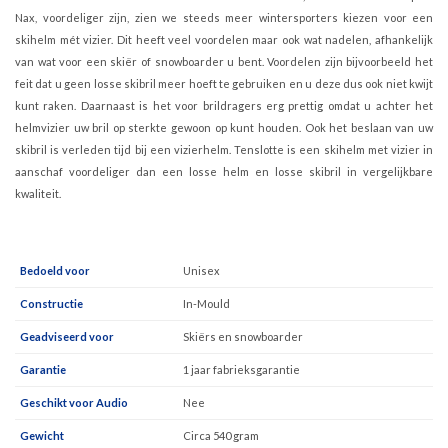
Nax, voordeliger zijn, zien we steeds meer wintersporters kiezen voor een
skihelm mét vizier. Dit heeft veel voordelen maar ook wat nadelen, afhankelijk
van wat voor een skiër of snowboarder u bent. Voordelen zijn bijvoorbeeld het
feit dat u geen losse skibril meer hoeft te gebruiken en u deze dus ook niet kwijt
kunt raken. Daarnaast is het voor brildragers erg prettig omdat u achter het
helmvizier uw bril op sterkte gewoon op kunt houden. Ook het beslaan van uw
skibril is verleden tijd bij een vizierhelm. Tenslotte is een skihelm met vizier in
aanschaf voordeliger dan een losse helm en losse skibril in vergelijkbare
kwaliteit.
Bedoeld voor
Unisex
Constructie
In-Mould
Geadviseerd voor
Skiërs en snowboarder
Garantie
1 jaar fabrieksgarantie
Geschikt voor Audio
Nee
Gewicht
Circa 540 gram