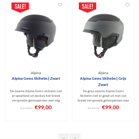
Alpina
Alpina
Alpina Gems Skihelm | Zwart
Alpina Gems Skihelm | Grijs
Zwart
De zwarte Alpina Gems skihelm ziet
De grijs-zwarte Alpina Gems
er opvallend uit dankzij het breed
Skihelm ziet er goed uit met zijn
verspreide gatenpatroon voor nóg
breed verspreide gatenpatroon voor
betere ventilatie die ook met
nóg betere ventilatie. Deze
€99,00
€99,00
€179,00
€179,95
handschoenen aan bedienbaar is.
comfortabele Freeride Hybride helm
Deze comfortabele Freeride hybride
combineert de voordelen van een
helm biedt meer bescherming dan
lichte Inmould helm en een
een Inmould-helm.
supersterke ABS-Hardshell helm.