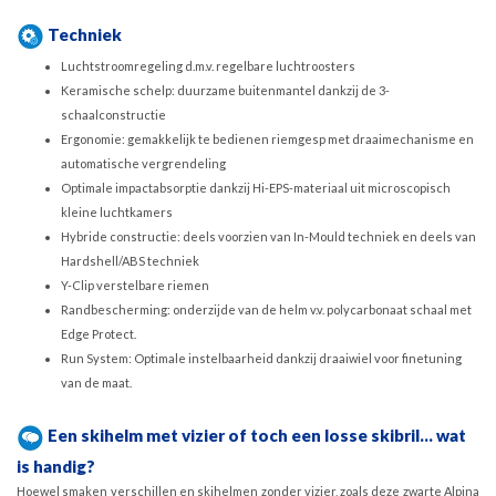
Techniek
Luchtstroomregeling d.m.v. regelbare luchtroosters
Keramische schelp: duurzame buitenmantel dankzij de 3-
schaalconstructie
Ergonomie: gemakkelijk te bedienen riemgesp met draaimechanisme en
automatische vergrendeling
Optimale impactabsorptie dankzij Hi-EPS-materiaal uit microscopisch
kleine luchtkamers
Hybride constructie: deels voorzien van In-Mould techniek en deels van
Hardshell/ABS techniek
Y-Clip verstelbare riemen
Randbescherming: onderzijde van de helm v.v. polycarbonaat schaal met
Edge Protect.
Run System: Optimale instelbaarheid dankzij draaiwiel voor finetuning
van de maat.
Een skihelm met vizier of toch een losse skibril... wat
is handig?
Hoewel smaken verschillen en skihelmen zonder vizier, zoals deze zwarte Alpina