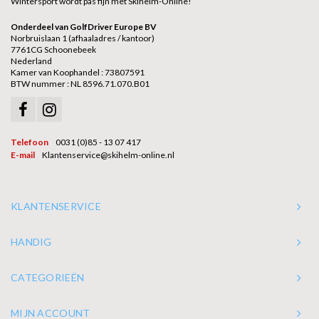
Wintersport wordt pas fijn met Skihelm-Online!
Onderdeel van GolfDriver Europe BV
Norbruislaan 1 (afhaaladres / kantoor)
7761CG Schoonebeek
Nederland
Kamer van Koophandel : 73807591
BTW nummer : NL 8596.71.070.B01
Telefoon
0031 (0)85 - 13 07 417
E-mail
Klantenservice@skihelm-online.nl
KLANTENSERVICE
HANDIG
CATEGORIEËN
MIJN ACCOUNT