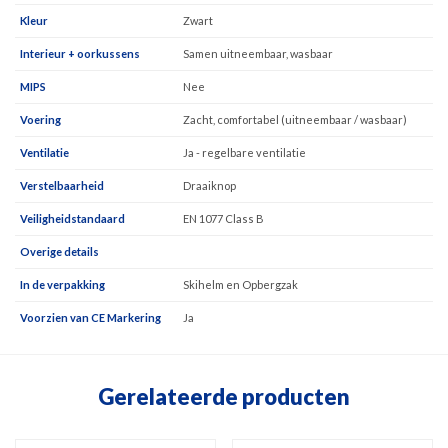
Kleur
Zwart
Interieur + oorkussens
Samen uitneembaar, wasbaar
MIPS
Nee
Voering
Zacht, comfortabel (uitneembaar / wasbaar)
Ventilatie
Ja - regelbare ventilatie
Verstelbaarheid
Draaiknop
Veiligheidstandaard
EN 1077 Class B
Overige details
In de verpakking
Skihelm en Opbergzak
Voorzien van CE Markering
Ja
Gerelateerde producten