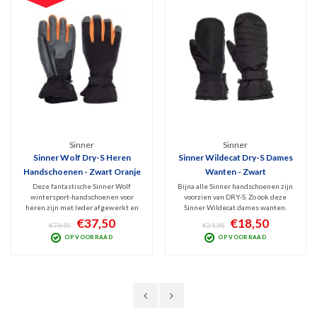
Sinner
Sinner
Sinner Wolf Dry-S Heren
Sinner Wildecat Dry-S Dames
Handschoenen - Zwart Oranje
Wanten - Zwart
Deze fantastische Sinner Wolf
Bijna alle Sinner handschoenen zijn
wintersport-handschoenen voor
voorzien van DRY-S. Zo ook deze
heren zijn met leder afgewerkt en
Sinner Wildecat dames wanten.
hebben de befaamde DRY-S
Deze technologie zorgt ervoor dat ze
€37,50
€18,50
€79,95
€24,95
technologie. Waterdichtheid
goed waterdicht en winddicht zijn
OP VOORRAAD
OP VOORRAAD
(10.000mm) en winddichtheid
maar toch ademend. Lekker warm,
(10.000mm), prima ademend,
comfortabel en droog en v.v.
heerlijk warm en stevig.
klittenband sluiting.