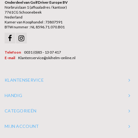
Onderdeel van GolfDriver Europe BV
Norbruislaan 1 (afhaaladres / kantoor)
7761CG Schoonebeek
Nederland
Kamer van Koophandel : 73807591
BTW nummer : NL 8596.71.070.B01
Telefoon
0031 (0)85 - 13 07 417
E-mail
Klantenservice@skihelm-online.nl
KLANTENSERVICE
HANDIG
CATEGORIEËN
MIJN ACCOUNT