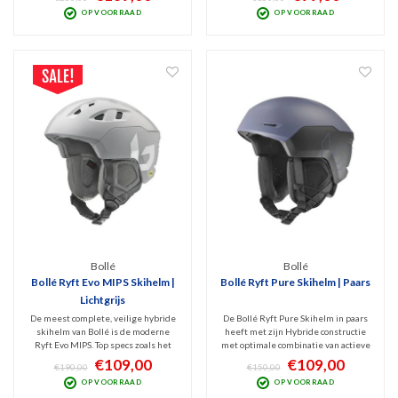
kwaliteit en pasvorm. Veilig en
veiligheid. Geschikt voor zowel
OP VOORRAAD
OP VOORRAAD
geschikt voor alle disciplines.
allround skiërs als snowboarders die
Stijlvolle afwerking en met Active
zo nu en dan ook buiten de pistes
Ventilatie.
hun skills willen laten zien.
Bollé
Bollé
Bollé Ryft Evo MIPS Skihelm |
Bollé Ryft Pure Skihelm | Paars
Lichtgrijs
De meest complete, veilige hybride
De Bollé Ryft Pure Skihelm in paars
skihelm van Bollé is de moderne
heeft met zijn Hybride constructie
Ryft Evo MIPS. Top specs zoals het
met optimale combinatie van actieve
BOA Fit System, instelbare
ventilatie, stoer design en
€109,00
€109,00
€190,00
€150,00
ventilatie en MIPS Protection is
veiligheid. Geschikt voor zowel
OP VOORRAAD
OP VOORRAAD
gecombineerd met een stoer design.
skiërs als snowboarders die af en toe
Glanzend grijs en geschikt voor alle
ook buiten de pistes hun skills