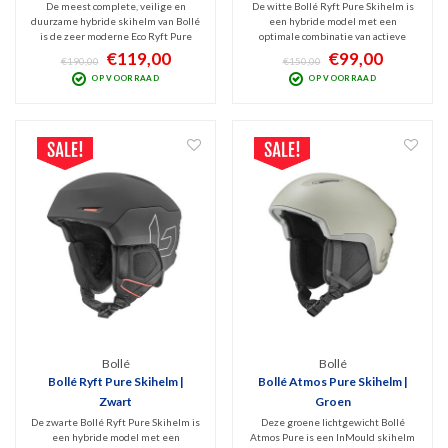
De meest complete, veilige en
De witte Bollé Ryft Pure Skihelm is
duurzame hybride skihelm van Bollé
een hybride model met een
is de zeer moderne Eco Ryft Pure
optimale combinatie van actieve
MIPS skihelm. Top specs zoals het
ventilatie, stoer design en
€119,00
€99,00
€190,00
€150,00
BOA Fit System, instelbare
veiligheid. Geschikt voor zowel
OP VOORRAAD
OP VOORRAAD
ventilatie en MIPS Protection is
allround skiërs als snowboarders die
gecombineerd met een stoer design.
zo nu en dan ook buiten de pistes
hun skills willen laten zien.
Bollé
Bollé
Bollé Ryft Pure Skihelm |
Bollé Atmos Pure Skihelm |
Zwart
Groen
De zwarte Bollé Ryft Pure Skihelm is
Deze groene lichtgewicht Bollé
een hybride model met een
Atmos Pure is een InMould skihelm