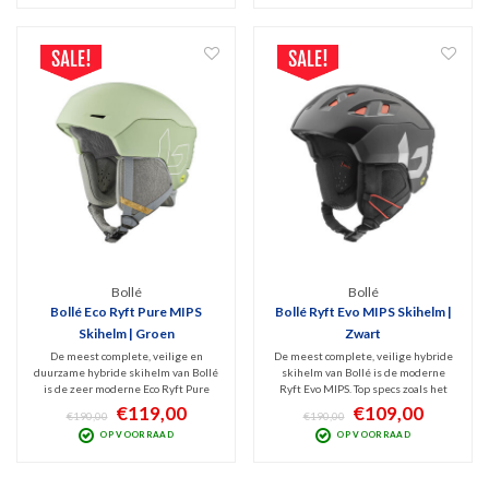
wintersporters.
willen showen.
Bollé
Bollé
Bollé Eco Ryft Pure MIPS
Bollé Ryft Evo MIPS Skihelm |
Skihelm | Groen
Zwart
De meest complete, veilige en
De meest complete, veilige hybride
duurzame hybride skihelm van Bollé
skihelm van Bollé is de moderne
is de zeer moderne Eco Ryft Pure
Ryft Evo MIPS. Top specs zoals het
MIPS skihelm. Top specs zoals het
BOA Fit System, instelbare
€119,00
€109,00
€190,00
€190,00
BOA Fit System, instelbare
ventilatie en MIPS Protection is
OP VOORRAAD
OP VOORRAAD
ventilatie en MIPS Protection is
gecombineerd met een stoer design.
gecombineerd met een stoer design.
Glanzend zwart en geschikt voor alle
wintersporters.