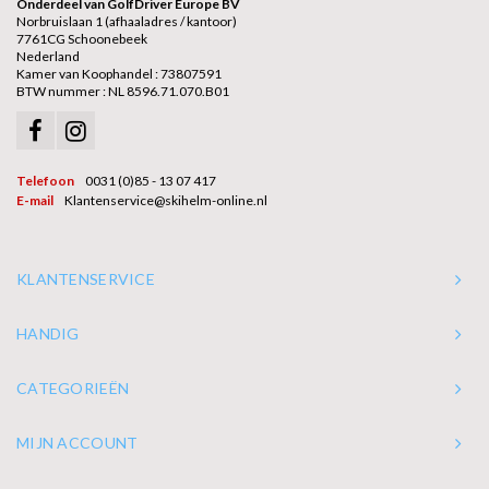
Onderdeel van GolfDriver Europe BV
Norbruislaan 1 (afhaaladres / kantoor)
7761CG Schoonebeek
Nederland
Kamer van Koophandel : 73807591
BTW nummer : NL 8596.71.070.B01
Telefoon
0031 (0)85 - 13 07 417
E-mail
Klantenservice@skihelm-online.nl
KLANTENSERVICE
HANDIG
CATEGORIEËN
MIJN ACCOUNT