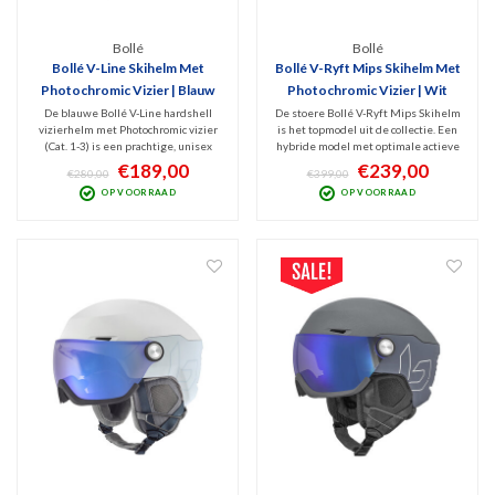
Bollé
Bollé
Bollé V-Line Skihelm Met
Bollé V-Ryft Mips Skihelm Met
Photochromic Vizier | Blauw
Photochromic Vizier | Wit
De blauwe Bollé V-Line hardshell
De stoere Bollé V-Ryft Mips Skihelm
vizierhelm met Photochromic vizier
is het topmodel uit de collectie. Een
(Cat. 1-3) is een prachtige, unisex
hybride model met optimale actieve
skihelm van indrukwekkende
ventilatie, MIPS Protection en
€189,00
€239,00
€280,00
€399,00
kwaliteit en pasvorm. Veilig en
perfect zicht door het meekleurende
OP VOORRAAD
OP VOORRAAD
geschikt voor zowel skiërs als
vizier (Cat. 1-3). Witte, high-end
snowboarders. Stijlvolle afwerking
wintersporthelm met top
en v.v. Active Ventilatie
specificaties.