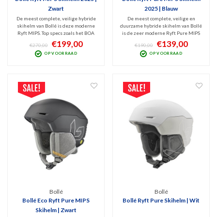
Zwart
2025 | Blauw
De meest complete, veilige hybride
De meest complete, veilige en
skihelm van Bollé is deze moderne
duurzame hybride skihelm van Bollé
Ryft MIPS. Top specs zoals het BOA
is de zeer moderne Ryft Pure MIPS
Fit System, instelbare actieve
skihelm 2025. Top specs zoals het
€199,00
€139,00
€270,00
€190,00
ventilatie en MIPS Protection is
BOA Fit System, instelbare
OP VOORRAAD
OP VOORRAAD
gecombineerd met een top design.
ventilatie en MIPS Protection is
Mineraal zwart en geschikt voor alle
gecombineerd met een stoer design.
disciplines.
Bollé
Bollé
Bollé Eco Ryft Pure MIPS
Bollé Ryft Pure Skihelm | Wit
Skihelm | Zwart