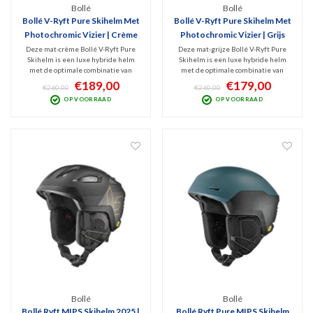
Bollé
Bollé
Bollé V-Ryft Pure Skihelm Met
Bollé V-Ryft Pure Skihelm Met
Photochromic Vizier | Crème
Photochromic Vizier | Grijs
Deze mat-crème Bollé V-Ryft Pure
Deze mat-grijze Bollé V-Ryft Pure
Skihelm is een luxe hybride helm
Skihelm is een luxe hybride helm
met de optimale combinatie van
met de optimale combinatie van
actieve ventilatie, stoer design,
actieve ventilatie, stoer design,
€189,00
€179,00
€260,00
€260,00
bescherming en perfect zicht. Versie
bescherming en perfect zicht. Versie
OP VOORRAAD
OP VOORRAAD
met meekleurend Photochromic
met meekleurend Photochromic
vizier (S1+S3) en enorme lijst met
vizier (S1-S3) en enorme lijst met
high-end specificaties
high-end specs.
Bollé
Bollé
Bollé Ryft MIPS Skihelm 2025 |
Bollé Ryft Pure MIPS Skihelm