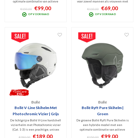
optimale combinatie van actieve
voor zowel mannen als vrouwen met
ventilatie, stoer design en
allround bescherming dankzij de
€99,00
€69,00
€150,00
€110,00
veiligheid. Geschikt voor zowel
Avid Progressive EPS schuimvulling.
OP VOORRAAD
OP VOORRAAD
allround skiërs als snowboarders die
Voor dit segment een zeer
zo nu en dan ook buiten de pistes
comfortabel model voor skiërs die
hun skills willen laten zien.
kwaliteit en comfort zoeken.
Bollé
Bollé
Bollé V-Line Skihelm Met
Bollé Ryft Pure Skihelm |
Photochromic Vizier | Grijs
Groen
De lichtgrijze Bollé V-Line hardshell
De groene Bollé Ryft Pure Skihelm is
vizierhelm met Photochromic vizier
een hybride model met een
(Cat. 1-3) is een prachtige, unisex
optimale combinatie van actieve
skihelm van indrukwekkende
ventilatie, stoer design en
€189,00
€99,00
€280,00
€150,00