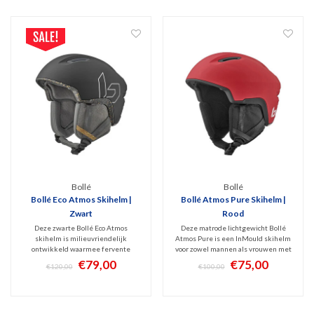
Bollé
Bollé
Bollé Eco Atmos Skihelm |
Bollé Atmos Pure Skihelm |
Zwart
Rood
Deze zwarte Bollé Eco Atmos
Deze matrode lichtgewicht Bollé
skihelm is milieuvriendelijk
Atmos Pure is een InMould skihelm
ontwikkeld waarmee fervente
voor zowel mannen als vrouwen met
skiërs hun steentje kunnen
allround bescherming dankzij de
€79,00
€75,00
€120,00
€100,00
bijdragen aan onze planeet.
Avid Progressive EPS schuimvulling.
Grotendeels recyclebaar model voor
Voor dit segment een zeer
zowel mannen als vrouwen. Dus niet
comfortabel model voor skiërs die
alleen een fijne, stevige In-mould
kwaliteit zoeken.
skihelm!