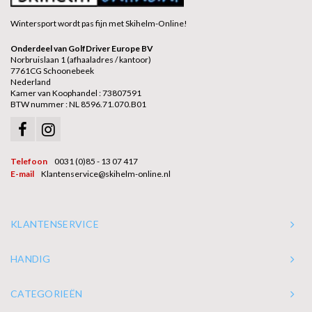
Wintersport wordt pas fijn met Skihelm-Online!
Onderdeel van GolfDriver Europe BV
Norbruislaan 1 (afhaaladres / kantoor)
7761CG Schoonebeek
Nederland
Kamer van Koophandel : 73807591
BTW nummer : NL 8596.71.070.B01
Telefoon
0031 (0)85 - 13 07 417
E-mail
Klantenservice@skihelm-online.nl
KLANTENSERVICE
HANDIG
CATEGORIEËN