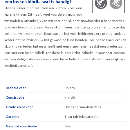
een losse skibril... wat is handig?
Steeds vaker zien we mensen kiezen voor een
vizier-skihelm. Dit heeft veel voordelen maar ook
wat nadelen, afhankelijk van wat voor een skiër of snowboarder u bent. Voordeel
is bijvoorbeeld dat u geen losse skibril meer hoeft te gebruiken en u deze dus
ook niet kwijt kunt raken. Daarnaast is het voor brildragers erg prettig omdat u
achter het helmvizier uw bril gewoon op kunt houden. Ook het beslaan van uw
skibril is verleden tijd en u heeft met een vizierhelm meestal een breder zicht
dan met een losse skibril. Tenslotte is een vizier-skihelm in aanschaf meestal
wat voordeliger dan wanneer u een losse helm en losse skibril in vergelijkbare
kwaliteit aanschaft.
Bedoeld voor
Unisex
Constructie
In mold
Geadviseerd voor
Skiërs en snowboarders
Garantie
1 jaar fabrieksgarantie
Geschikt voor Audio
Nee