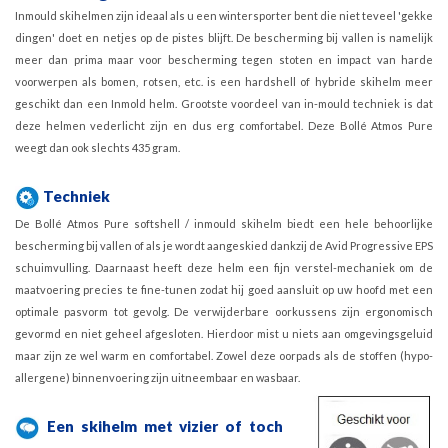
Inmould skihelmen zijn ideaal als u een wintersporter bent die niet teveel 'gekke
dingen' doet en netjes op de pistes blijft. De bescherming bij vallen is namelijk
meer dan prima maar voor bescherming tegen stoten en impact van harde
voorwerpen als bomen, rotsen, etc. is een hardshell of hybride skihelm meer
geschikt dan een Inmold helm. Grootste voordeel van in-mould techniek is dat
deze helmen vederlicht zijn en dus erg comfortabel. Deze Bollé Atmos Pure
weegt dan ook slechts 435 gram.
Techniek
De Bollé Atmos Pure softshell / inmould skihelm biedt een hele behoorlijke
bescherming bij vallen of als je wordt aangeskied dankzij de Avid Progressive EPS
schuimvulling. Daarnaast heeft deze helm een fijn verstel-mechaniek om de
maatvoering precies te fine-tunen zodat hij goed aansluit op uw hoofd met een
optimale pasvorm tot gevolg. De verwijderbare oorkussens zijn ergonomisch
gevormd en niet geheel afgesloten. Hierdoor mist u niets aan omgevingsgeluid
maar zijn ze wel warm en comfortabel. Zowel deze oorpads als de stoffen (hypo-
allergene) binnenvoering zijn uitneembaar en wasbaar.
Een skihelm met vizier of toch