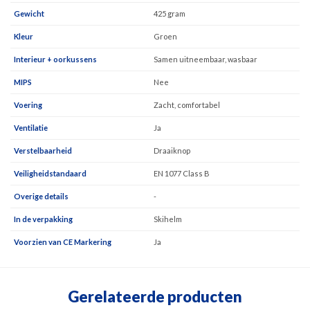
Gewicht
425 gram
Kleur
Groen
Interieur + oorkussens
Samen uitneembaar, wasbaar
MIPS
Nee
Voering
Zacht, comfortabel
Ventilatie
Ja
Verstelbaarheid
Draaiknop
Veiligheidstandaard
EN 1077 Class B
Overige details
-
In de verpakking
Skihelm
Voorzien van CE Markering
Ja
Gerelateerde producten