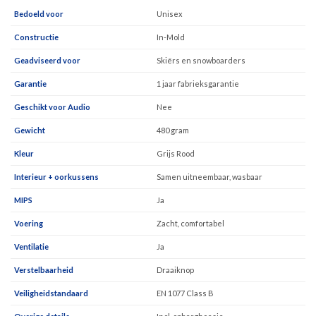
Bedoeld voor
Unisex
Constructie
In-Mold
Geadviseerd voor
Skiërs en snowboarders
Garantie
1 jaar fabrieksgarantie
Geschikt voor Audio
Nee
Gewicht
480 gram
Kleur
Grijs Rood
Interieur + oorkussens
Samen uitneembaar, wasbaar
MIPS
Ja
Voering
Zacht, comfortabel
Ventilatie
Ja
Verstelbaarheid
Draaiknop
Veiligheidstandaard
EN 1077 Class B