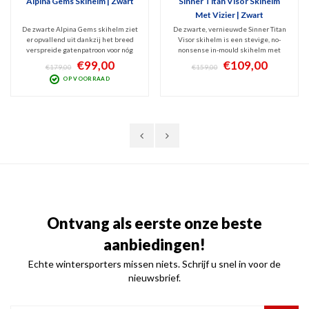
Alpina Gems Skihelm | Zwart
Sinner Titan Visor Skihelm
Met Vizier | Zwart
De zwarte Alpina Gems skihelm ziet
De zwarte, vernieuwde Sinner Titan
er opvallend uit dankzij het breed
Visor skihelm is een stevige, no-
verspreide gatenpatroon voor nóg
nonsense in-mould skihelm met
betere ventilatie die ook met
rood cat.2 vizier. Comfortabeler dan
€99,00
€109,00
€179,00
€159,00
handschoenen aan bedienbaar is.
ooit en v.v. vizier, beter
OP VOORRAAD
Deze comfortabele Freeride hybride
verstelsysteem én beter
helm biedt meer bescherming dan
ventilatiesysteem. Binnenstof
een Inmould-helm.
uitneembaar en wasbaar.
Ontvang als eerste onze beste
aanbiedingen!
Echte wintersporters missen niets. Schrijf u snel in voor de
nieuwsbrief.