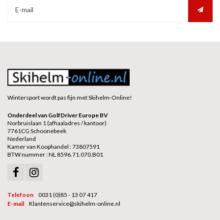
Wintersport wordt pas fijn met Skihelm-Online!
Onderdeel van GolfDriver Europe BV
Norbruislaan 1 (afhaaladres / kantoor)
7761CG Schoonebeek
Nederland
Kamer van Koophandel : 73807591
BTW nummer : NL 8596.71.070.B01
Telefoon
0031 (0)85 - 13 07 417
E-mail
Klantenservice@skihelm-online.nl