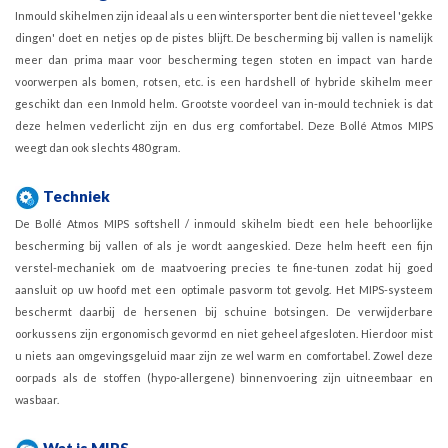
Inmould skihelmen zijn ideaal als u een wintersporter bent die niet teveel 'gekke
dingen' doet en netjes op de pistes blijft. De bescherming bij vallen is namelijk
meer dan prima maar voor bescherming tegen stoten en impact van harde
voorwerpen als bomen, rotsen, etc. is een hardshell of hybride skihelm meer
geschikt dan een Inmold helm. Grootste voordeel van in-mould techniek is dat
deze helmen vederlicht zijn en dus erg comfortabel. Deze Bollé Atmos MIPS
weegt dan ook slechts 480 gram.
Techniek
De Bollé Atmos MIPS softshell / inmould skihelm biedt een hele behoorlijke
bescherming bij vallen of als je wordt aangeskied. Deze helm heeft een fijn
verstel-mechaniek om de maatvoering precies te fine-tunen zodat hij goed
aansluit op uw hoofd met een optimale pasvorm tot gevolg. Het MIPS-systeem
beschermt daarbij de hersenen bij schuine botsingen. De verwijderbare
oorkussens zijn ergonomisch gevormd en niet geheel afgesloten. Hierdoor mist
u niets aan omgevingsgeluid maar zijn ze wel warm en comfortabel. Zowel deze
oorpads als de stoffen (hypo-allergene) binnenvoering zijn uitneembaar en
wasbaar.
Wat is MIPS