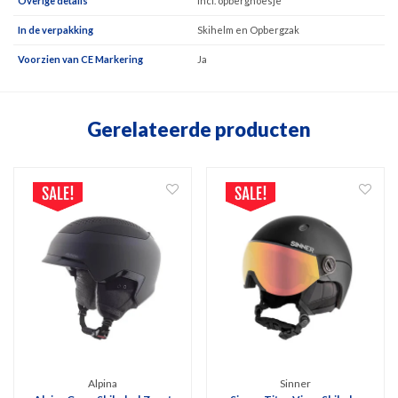
Overige details
Incl. opberghoesje
In de verpakking
Skihelm en Opbergzak
Voorzien van CE Markering
Ja
Gerelateerde producten
Alpina
Sinner