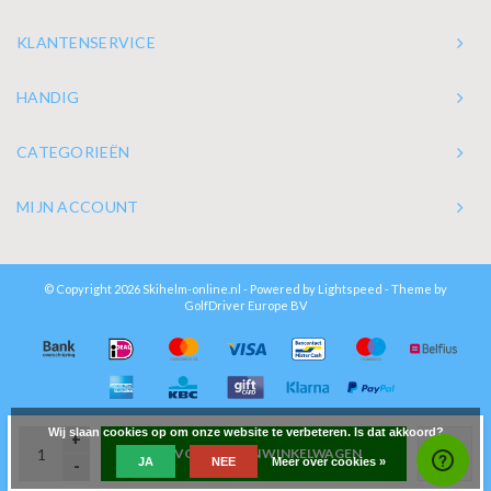
KLANTENSERVICE
HANDIG
CATEGORIEËN
MIJN ACCOUNT
© Copyright 2026 Skihelm-online.nl - Powered by
Lightspeed
- Theme by
GolfDriver Europe BV
Wij slaan cookies op om onze website te verbeteren. Is dat akkoord?
+
TOEVOEGEN AAN WINKELWAGEN
JA
NEE
Meer over cookies »
-