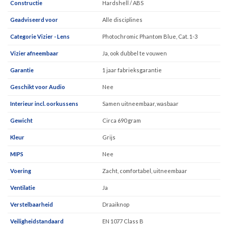
Constructie
Hardshell / ABS
Geadviseerd voor
Alle disciplines
Categorie Vizier - Lens
Photochromic Phantom Blue, Cat. 1-3
Vizier afneembaar
Ja, ook dubbel te vouwen
Garantie
1 jaar fabrieksgarantie
Geschikt voor Audio
Nee
Interieur incl. oorkussens
Samen uitneembaar, wasbaar
Gewicht
Circa 690 gram
Kleur
Grijs
MIPS
Nee
Voering
Zacht, comfortabel, uitneembaar
Ventilatie
Ja
Verstelbaarheid
Draaiknop
Veiligheidstandaard
EN 1077 Class B