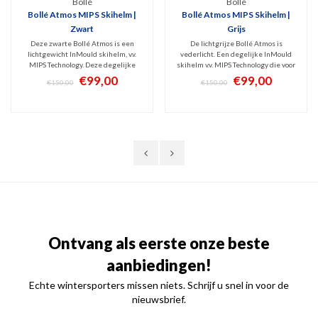
Bollé
Bollé
Bollé Atmos MIPS Skihelm |
Bollé Atmos MIPS Skihelm |
Zwart
Grijs
Deze zwarte Bollé Atmos is een
De lichtgrijze Bollé Atmos is
lichtgewicht InMould skihelm, v.v.
vederlicht. Een degelijke InMould
MIPS Technology. Deze degelijke
skihelm v.v. MIPS Technology die voor
wintersporthelm voor zowel mannen
zowel mannen als vrouwen prima
€99,00
€99,00
€150,00
€150,00
als vrouwen biedt prima allround
allround bescherming biedt aan
bescherming voor skiërs die geen
skiërs die geen extreme dingen
extreme dingen doen maar wél
doen maar wel een hoog comfort en
kwaliteit en comfort zoeken.
goede kwaliteit wensen.
Ontvang als eerste onze beste
aanbiedingen!
Echte wintersporters missen niets. Schrijf u snel in voor de
nieuwsbrief.