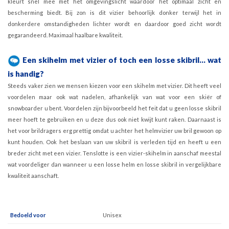
kleurt snel mee met het omgevingslicht waardoor het optimaal zicht en
bescherming biedt. Bij zon is dit vizier behoorlijk donker terwijl het in
donkerdere omstandigheden lichter wordt en daardoor goed zicht wordt
gegarandeerd. Maximaal haalbare kwaliteit.
Een skihelm met vizier of toch een losse skibril... wat
is handig?
Steeds vaker zien we mensen kiezen voor een skihelm met vizier. Dit heeft veel
voordelen maar ook wat nadelen, afhankelijk van wat voor een skiër of
snowboarder u bent. Voordelen zijn bijvoorbeeld het feit dat u geen losse skibril
meer hoeft te gebruiken en u deze dus ook niet kwijt kunt raken. Daarnaast is
het voor brildragers erg prettig omdat u achter het helmvizier uw bril gewoon op
kunt houden. Ook het beslaan van uw skibril is verleden tijd en heeft u een
breder zicht met een vizier. Tenslotte is een vizier-skihelm in aanschaf meestal
wat voordeliger dan wanneer u een losse helm en losse skibril in vergelijkbare
kwaliteit aanschaft.
Bedoeld voor
Unisex