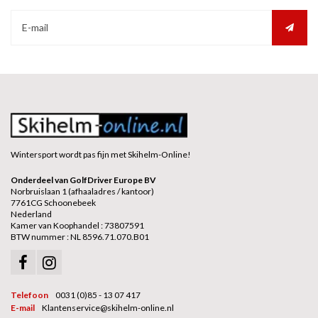
Wintersport wordt pas fijn met Skihelm-Online!
Onderdeel van GolfDriver Europe BV
Norbruislaan 1 (afhaaladres / kantoor)
7761CG Schoonebeek
Nederland
Kamer van Koophandel : 73807591
BTW nummer : NL 8596.71.070.B01
Telefoon
0031 (0)85 - 13 07 417
E-mail
Klantenservice@skihelm-online.nl