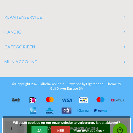
KLANTENSERVICE
HANDIG
CATEGORIEËN
MIJN ACCOUNT
© Copyright 2026 Skihelm-online.nl - Powered by
Lightspeed
- Theme by
GolfDriver Europe BV
Wij slaan cookies op om onze website te verbeteren. Is dat akkoord?
+
TOEVOEGEN AAN WINKELWAGEN
JA
NEE
Meer over cookies »
-