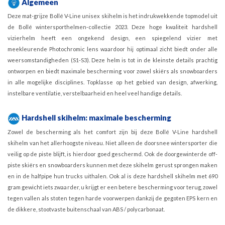
Algemeen
Deze mat-grijze Bollé V-Line unisex skihelm is het indrukwekkende topmodel uit
de Bollé wintersporthelmen-collectie 2023. Deze hoge kwaliteit hardshell
vizierhelm heeft een ongekend design, een spiegelend vizier met
meekleurende Photochromic lens waardoor hij optimaal zicht biedt onder alle
weersomstandigheden (S1-S3). Deze helm is tot in de kleinste details prachtig
ontworpen en biedt maximale bescherming voor zowel skiërs als snowboarders
in alle mogelijke disciplines. Topklasse op het gebied van design, afwerking,
instelbare ventilatie, verstelbaarheid en heel veel handige details.
Hardshell skihelm: maximale bescherming
Zowel de bescherming als het comfort zijn bij deze Bollé V-Line hardshell
skihelm van het allerhoogste niveau. Niet alleen de doorsnee wintersporter die
veilig op de piste blijft, is hierdoor goed geschermd. Ook de doorgewinterde off-
piste skiërs en snowboarders kunnen met deze skihelm gerust sprongen maken
en in de halfpipe hun trucks uithalen. Ook al is deze hardshell skihelm met 690
gram gewicht iets zwaarder, u krijgt er een betere bescherming voor terug, zowel
tegen vallen als stoten tegen harde voorwerpen dankzij de gegoten EPS kern en
de dikkere, stootvaste buitenschaal van ABS / polycarbonaat.