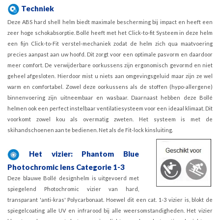
Techniek
Deze ABS hard shell helm biedt maximale bescherming bij impact en heeft een
zeer hoge schokabsorptie. Bollé heeft met het Click-to-fit Systeem in deze helm
een fijn Click-to-Fit verstel-mechaniek zodat de helm zich qua maatvoering
precies aanpast aan uw hoofd. Dit zorgt voor een optimale pasvorm en daardoor
meer comfort. De verwijderbare oorkussens zijn ergonomisch gevormd en niet
geheel afgesloten. Hierdoor mist u niets aan omgevingsgeluid maar zijn ze wel
warm en comfortabel. Zowel deze oorkussens als de stoffen (hypo-allergene)
binnenvoering zijn uitneembaar en wasbaar. Daarnaast hebben deze Bollé
helmen ook een perfect instelbaar ventilatiesysteem voor een ideaal klimaat. Dit
voorkomt zowel kou als overmatig zweten. Het systeem is met de
skihandschoenen aan te bedienen. Net als de Fit-lock kinsluiting.
Het vizier: Phantom Blue
Photochromic lens Categorie 1-3
Deze blauwe Bollé designhelm is uitgevoerd met
spiegelend Photochromic vizier van hard,
transparant 'anti-kras' Polycarbonaat. Hoewel dit een cat. 1-3 vizier is, blokt de
spiegelcoating alle UV en infrarood bij alle weersomstandigheden. Het vizier