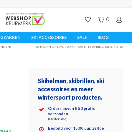
0
UGZAKKEN
SKI ACCESSOIRES
SALE
BLOG
ZONDEN!
AFHALEN OF DPD PAKKETSHOP LEVERING MOGELIJK!
Skihelmen, skibrillen, ski
accessoires en meer
wintersport producten
.
Orders boven € 50 gratis
verzonden!
(Nederland)
Besteld vóór 15:00 uur, zelfde
RRAAD