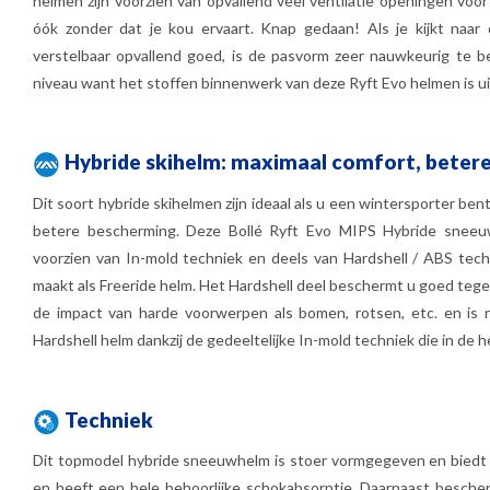
helmen zijn voorzien van opvallend veel ventilatie openingen vo
óók zonder dat je kou ervaart. Knap gedaan! Als je kijkt naar
verstelbaar opvallend goed, is de pasvorm zeer nauwkeurig te b
niveau want het stoffen binnenwerk van deze Ryft Evo helmen is 
Hybride skihelm: maximaal comfort, beter
Dit soort hybride skihelmen zijn ideaal als u een wintersporter be
betere bescherming. Deze Bollé Ryft Evo MIPS Hybride sneeuw
voorzien van In-mold techniek en deels van Hardshell / ABS tec
maakt als Freeride helm. Het Hardshell deel beschermt u goed tege
de impact van harde voorwerpen als bomen, rotsen, etc. en is r
Hardshell helm dankzij de gedeeltelijke In-mold techniek die in de 
Techniek
Dit topmodel hybride sneeuwhelm is stoer vormgegeven en biedt 
en heeft een hele behoorlijke schokabsorptie. Daarnaast besche