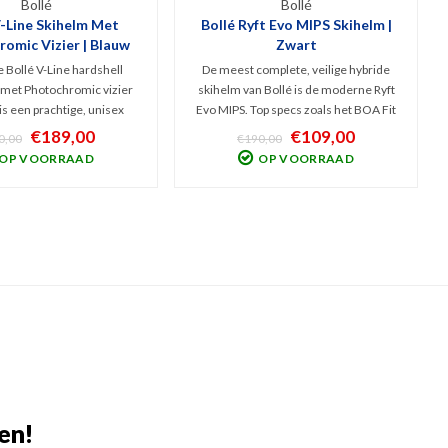
Bollé
Bollé
V-Line Skihelm Met
Bollé Ryft Evo MIPS Skihelm |
omic Vizier | Blauw
Zwart
 Bollé V-Line hardshell
De meest complete, veilige hybride
 met Photochromic vizier
skihelm van Bollé is de moderne Ryft
 is een prachtige, unisex
Evo MIPS. Top specs zoals het BOA Fit
 indrukwekkende kwaliteit
System, instelbare ventilatie en MIPS
€189,00
€109,00
0,00
€190,00
. Veilig en geschikt voor
Protection is gecombineerd met een
OP VOORRAAD
OP VOORRAAD
iërs als snowboarders.
stoer design. Glanzend zwart en
 afwerking en v.v. Active
geschikt voor alle wintersporters.
Ventilatie
en!