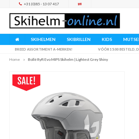
+31 (0)85 - 13 07 417
SKIHELMEN
SKIBRILLEN
KIDS
MUTSEN
BREED ASSORTIMENT A-MERKEN!
VÓÓR 15:00 BESTELD,
Home
Bollé Ryft Evo MIPS Skihelm | Lightest Grey Shiny