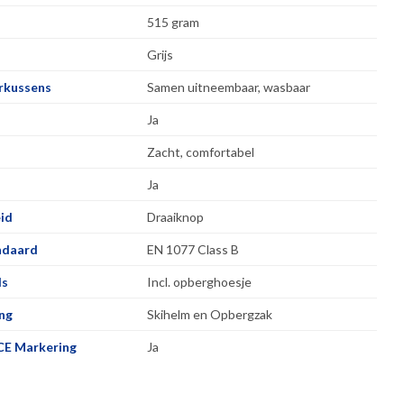
515 gram
Grijs
orkussens
Samen uitneembaar, wasbaar
Ja
Zacht, comfortabel
Ja
id
Draaiknop
ndaard
EN 1077 Class B
ls
Incl. opberghoesje
ng
Skihelm en Opbergzak
CE Markering
Ja