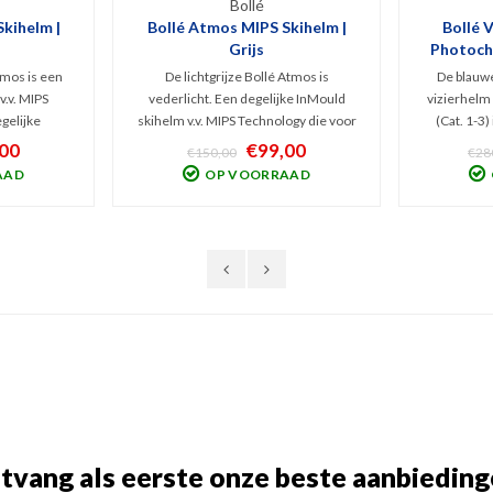
Bollé
kihelm |
Bollé Atmos MIPS Skihelm |
Bollé 
Grijs
Photochr
tmos is een
De lichtgrijze Bollé Atmos is
De blauwe
v.v. MIPS
vederlicht. Een degelijke InMould
vizierhelm
gelijke
skihelm v.v. MIPS Technology die voor
(Cat. 1-3)
owel mannen
zowel mannen als vrouwen prima
skihelm van
00
€99,00
€150,00
€28
a allround
allround bescherming biedt aan skiërs
en pasvorm
AAD
OP VOORRAAD
 die weinig
die geen extreme dingen doen maar
zowel sk
maar wél
wel een hoog comfort en goede
Stijlvolle
 zoeken.
kwaliteit wensen.
tvang als eerste onze beste aanbieding