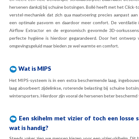
hersenen dankzij bij schuine botsingen. Bollé heeft met het Click-to
verstel-mechaniek dat zich qua maatvoering precies aanpast aan
een optimale pasvorm en daardoor meer comfort. De ventilatie is
Airflow Extractor en de ergonomisch gevormde 3D-oorkussens 
perfecte hygiëne is hierdoor gegarandeerd. Door het ontwerp 
omgevingsgeluid maar bieden ze wel warmte en comfort.
Wat is MIPS
Het MIPS-systeem is in een extra beschermende laag, ingebouwd 
laag absorbeert zijdelinkse, roterende belasting bij schuine bot
wintersporters. Hierdoor zijn vooral de hersenen beter beschermd 
Een skihelm met vizier of toch een losse ski
wat is handig?
Steeds vaker zien we mensen kiezen voor een vizier-skihelm. Dit 