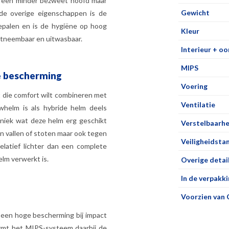
or een minder bezweet hoofd maar
Gewicht
 de overige eigenschappen is de
epalen en is de hygiëne op hoog
Kleur
uitneembaar en uitwasbaar.
Interieur + o
MIPS
e bescherming
Voering
nt die comfort wilt combineren met
Ventilatie
helm is als hybride helm deels
hniek wat deze helm erg geschikt
Verstelbaarhe
n vallen of stoten maar ook tegen
Veiligheidsta
elatief lichter dan een complete
helm verwerkt is.
Overige detai
In de verpakki
Voorzien van 
een hoge bescherming bij impact
rmt het MIPS-systeem daarbij de