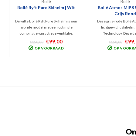
Bollé
Bollé
Bollé Ryft Pure Skihelm | Wit
Bollé Atmos MIPS S
Grijs Rood
De witte Bollé Ryft Pure Skihelm is een
Deze grijs-rode Bollé A
hybride model met een optimale
lichtgewicht skihelm, 
combinatie van actieve ventilatie,
Technology. Deze de
stoer design en veiligheid. Geschikt
wintersporthelm voor z
€99,00
€99,
€150,00
€150,00
voor zowel allround skiërs als
als vrouwen biedt prim
OP VOORRAAD
OP VOORR
snowboarders die zo nu en dan ook
bescherming voor skiërs
buiten de pistes hun skills willen laten
extreme dingen doen 
zien.
kwaliteit en comfort
On