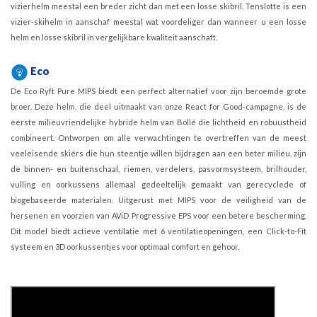
vizierhelm meestal een breder zicht dan met een losse skibril. Tenslotte is een
vizier-skihelm in aanschaf meestal wat voordeliger dan wanneer u een losse
helm en losse skibril in vergelijkbare kwaliteit aanschaft.
Eco
De Eco Ryft Pure MIPS biedt een perfect alternatief voor zijn beroemde grote
broer. Deze helm, die deel uitmaakt van onze React for Good-campagne, is de
eerste milieuvriendelijke hybride helm van Bollé die lichtheid en robuustheid
combineert. Ontworpen om alle verwachtingen te overtreffen van de meest
veeleisende skiërs die hun steentje willen bijdragen aan een beter milieu, zijn
de binnen- en buitenschaal, riemen, verdelers, pasvormsysteem, brilhouder,
vulling en oorkussens allemaal gedeeltelijk gemaakt van gerecyclede of
biogebaseerde materialen. Uitgerust met MIPS voor de veiligheid van de
hersenen en voorzien van AViD Progressive EPS voor een betere bescherming.
Dit model biedt actieve ventilatie met 6 ventilatieopeningen, een Click-to-Fit
systeem en 3D oorkussentjes voor optimaal comfort en gehoor.