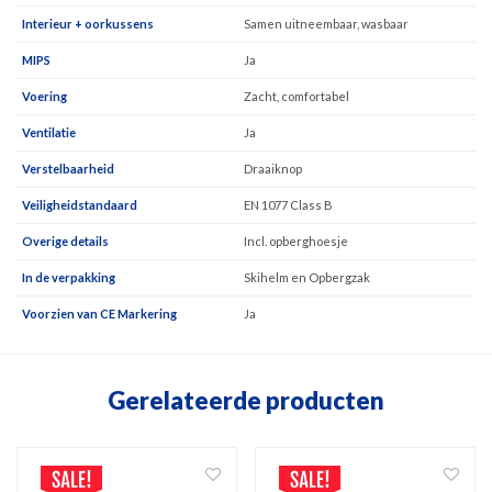
Interieur + oorkussens
Samen uitneembaar, wasbaar
MIPS
Ja
Voering
Zacht, comfortabel
Ventilatie
Ja
Verstelbaarheid
Draaiknop
Veiligheidstandaard
EN 1077 Class B
Overige details
Incl. opberghoesje
In de verpakking
Skihelm en Opbergzak
Voorzien van CE Markering
Ja
Gerelateerde producten