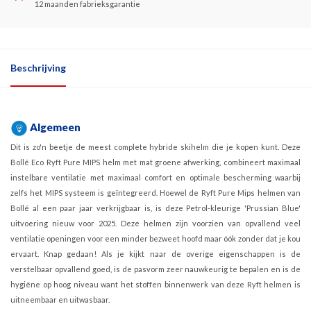
12 maanden fabrieksgarantie
Beschrijving
Algemeen
Dit is zo'n beetje de meest complete hybride skihelm die je kopen kunt. Deze
Bollé Eco Ryft Pure MIPS helm met mat groene afwerking, combineert maximaal
instelbare ventilatie met maximaal comfort en optimale bescherming waarbij
zelfs het MIPS systeem is geïntegreerd. Hoewel de Ryft Pure Mips helmen van
Bollé al een paar jaar verkrijgbaar is, is deze Petrol-kleurige 'Prussian Blue'
uitvoering nieuw voor 2025. Deze helmen zijn voorzien van opvallend veel
ventilatie openingen voor een minder bezweet hoofd maar óók zonder dat je kou
ervaart. Knap gedaan! Als je kijkt naar de overige eigenschappen is de
verstelbaar opvallend goed, is de pasvorm zeer nauwkeurig te bepalen en is de
hygiëne op hoog niveau want het stoffen binnenwerk van deze Ryft helmen is
uitneembaar en uitwasbaar.