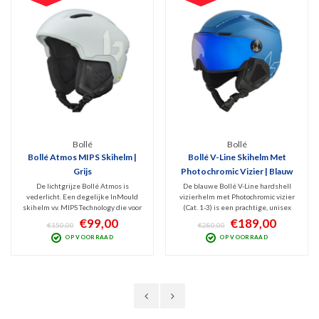
Bollé
Bollé
Bollé Atmos MIPS Skihelm |
Bollé V-Line Skihelm Met
Grijs
Photochromic Vizier | Blauw
De lichtgrijze Bollé Atmos is
De blauwe Bollé V-Line hardshell
vederlicht. Een degelijke InMould
vizierhelm met Photochromic vizier
skihelm v.v. MIPS Technology die voor
(Cat. 1-3) is een prachtige, unisex
zowel mannen als vrouwen prima
skihelm van indrukwekkende
€99,00
€189,00
€150,00
€280,00
allround bescherming biedt aan
kwaliteit en pasvorm. Veilig en
OP VOORRAAD
OP VOORRAAD
skiërs die geen extreme dingen
geschikt voor zowel skiërs als
doen maar wel een hoog comfort en
snowboarders. Stijlvolle afwerking
goede kwaliteit wensen.
en v.v. Active Ventilatie