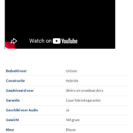
Bedoeld voor
Unisex
Constructie
Hybride
Geadviseerd voor
Skiërs en snowboarders
Garantie
1 jaar fabrieksgarantie
Geschikt voor Audio
Ja
Gewicht
545 gram
Kleur
Blauw