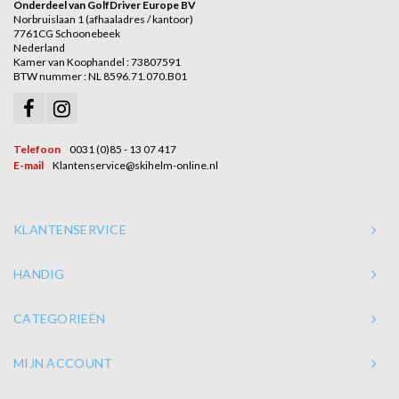
Onderdeel van GolfDriver Europe BV
Norbruislaan 1 (afhaaladres / kantoor)
7761CG Schoonebeek
Nederland
Kamer van Koophandel : 73807591
BTW nummer : NL 8596.71.070.B01
Telefoon
0031 (0)85 - 13 07 417
E-mail
Klantenservice@skihelm-online.nl
KLANTENSERVICE
HANDIG
CATEGORIEËN
MIJN ACCOUNT