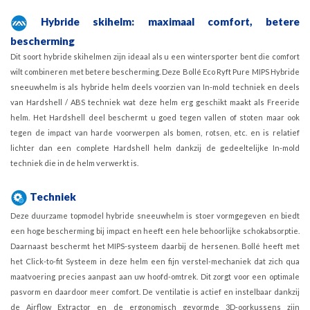
Hybride skihelm: maximaal comfort, betere
bescherming
Dit soort hybride skihelmen zijn ideaal als u een wintersporter bent die comfort
wilt combineren met betere bescherming. Deze Bollé Eco Ryft Pure MIPS Hybride
sneeuwhelm is als hybride helm deels voorzien van In-mold techniek en deels
van Hardshell / ABS techniek wat deze helm erg geschikt maakt als Freeride
helm. Het Hardshell deel beschermt u goed tegen vallen of stoten maar ook
tegen de impact van harde voorwerpen als bomen, rotsen, etc. en is relatief
lichter dan een complete Hardshell helm dankzij de gedeeltelijke In-mold
techniek die in de helm verwerkt is.
Techniek
Deze duurzame topmodel hybride sneeuwhelm is stoer vormgegeven en biedt
een hoge bescherming bij impact en heeft een hele behoorlijke schokabsorptie.
Daarnaast beschermt het MIPS-systeem daarbij de hersenen. Bollé heeft met
het Click-to-fit Systeem in deze helm een fijn verstel-mechaniek dat zich qua
maatvoering precies aanpast aan uw hoofd-omtrek. Dit zorgt voor een optimale
pasvorm en daardoor meer comfort. De ventilatie is actief en instelbaar dankzij
de Airflow Extractor en de ergonomisch gevormde 3D-oorkussens zijn