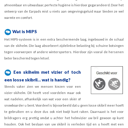
afneembaar en uitwasbaar, perfecte hygiëne is hierdoor gegarandeerd. Door het
ontwerp van de Earpads mist u niets aan omgevingsgeluid maar bieden ze wel
warmte en comfort.
Wat is MIPS
Het MIPS-systeem is in een extra beschermende laag, ingebouwd in de schaal
van de skihelm. Die laag absorbeert zijdelinkse belasting bij schuine botsingen
tegen voorwerpen of andere wintersporters. Hierdoor zijn vooral de hersenen
beter beschermd tegen letsel.
Een skihelm met vizier of toch
een losse skibril... wat is handig?
Steeds vaker zien we mensen kiezen voor een
vizier-skihelm. Dit heeft veel voordelen maar ook
wat nadelen, afhankelijk van wat voor een skiër of
snowboarder u bent. Voordeel is bijvoorbeeld dat u geen losse skibril meer hoeft
te gebruiken en u deze dus ook niet kwijt kunt raken. Daarnaast is het voor
brildragers erg prettig omdat u achter het helmvizier uw bril gewoon op kunt
houden. Ook het beslaan van uw skibril is verleden tijd en u heeft met een