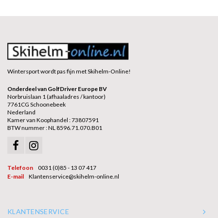
Wintersport wordt pas fijn met Skihelm-Online!
Onderdeel van GolfDriver Europe BV
Norbruislaan 1 (afhaaladres / kantoor)
7761CG Schoonebeek
Nederland
Kamer van Koophandel : 73807591
BTW nummer : NL 8596.71.070.B01
Telefoon
0031 (0)85 - 13 07 417
E-mail
Klantenservice@skihelm-online.nl
KLANTENSERVICE