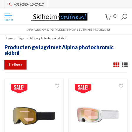
+31 (0)85 - 13 07 417
0
MENU
AFHALEN OF DPD PAKKETSHOP LEVERING MOGELIJK!
Home
Tags
Alpina photochromic skibril
Producten getagd met Alpina photochromic
skibril
Filters