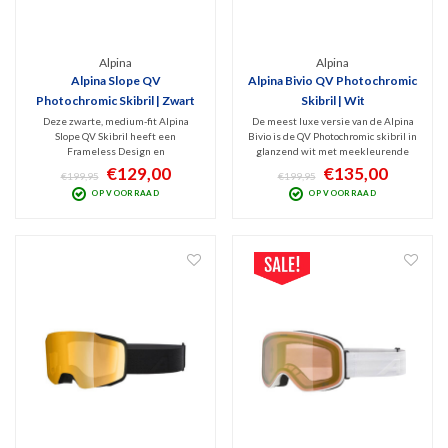
Alpina
Alpina
Alpina Slope QV
Alpina Bivio QV Photochromic
Photochromic Skibril | Zwart
Skibril | Wit
Deze zwarte, medium-fit Alpina
De meest luxe versie van de Alpina
Slope QV Skibril heeft een
Bivio is de QV Photochromic skibril in
Frameless Design en
glanzend wit met meekleurende
frameventilatie. Hij is v.v. een
(cat. 2-3) Mirror Gold lens. Deze
€129,00
€135,00
€199,95
€199,95
fantastische QuatroFlex Vario Gold
veelzijdige bril die zich aanpast aan
OP VOORRAAD
OP VOORRAAD
Mirror lens. Dit is een Photochromic
wisselende weersomstandigheden,
lens (Cat. 1-2) die meekleurt met de
biedt uitstekende bescherming op
hoeveelheid invallend zonlicht.
de piste.