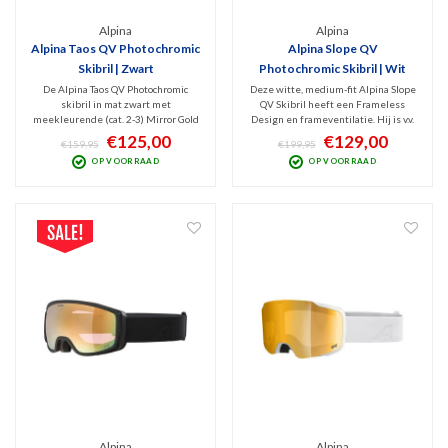
Alpina
Alpina
Alpina Taos QV Photochromic
Alpina Slope QV
Skibril | Zwart
Photochromic Skibril | Wit
De Alpina Taos QV Photochromic
Deze witte, medium-fit Alpina Slope
skibril in mat zwart met
QV Skibril heeft een Frameless
meekleurende (cat. 2-3) Mirror Gold
Design en frameventilatie. Hij is v.v.
lens is een veelzijdig model dat zich
een fantastische QuatroFlex Vario
€125,00
€129,00
€159,95
€199,95
aanpast aan wisselende
Gold Mirror lens. Dit is een
OP VOORRAAD
OP VOORRAAD
weersomstandigheden. Hij biedt
Photochromic lens (Cat. 1-2) die
uitstekende bescherming met een
meekleurt met de hoeveelheid
moderne uitstraling op de piste.
invallend zonlicht.
Alpina
Alpina