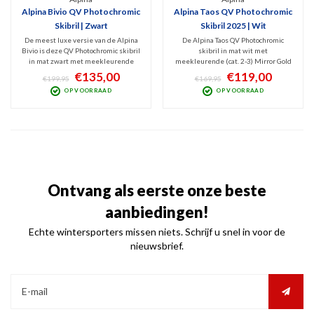
Alpina Bivio QV Photochromic
Alpina Taos QV Photochromic
Skibril | Zwart
Skibril 2025 | Wit
De meest luxe versie van de Alpina
De Alpina Taos QV Photochromic
Bivio is deze QV Photochromic skibril
skibril in mat wit met
in mat zwart met meekleurende
meekleurende (cat. 2-3) Mirror Gold
(cat. 2-3) Mirror Gold lens. Deze
lens is een veelzijdig model dat zich
€135,00
€119,00
€199,95
€169,95
veelzijdige bril die zich aanpast aan
aanpast aan wisselende
OP VOORRAAD
OP VOORRAAD
wisselende weersomstandigheden,
weersomstandigheden. Hij biedt
biedt uitstekende bescherming op
uitstekende bescherming met een
de piste.
moderne uitstraling op de piste.
Ontvang als eerste onze beste
aanbiedingen!
Echte wintersporters missen niets. Schrijf u snel in voor de
nieuwsbrief.