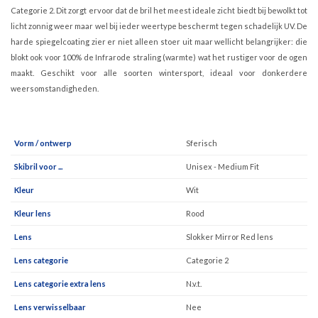
Categorie 2. Dit zorgt ervoor dat de bril het meest ideale zicht biedt bij bewolkt tot
licht zonnig weer maar wel bij ieder weertype beschermt tegen schadelijk UV. De
harde spiegelcoating zier er niet alleen stoer uit maar wellicht belangrijker: die
blokt ook voor 100% de Infrarode straling (warmte) wat het rustiger voor de ogen
maakt. Geschikt voor alle soorten wintersport, ideaal voor donkerdere
weersomstandigheden.
Vorm / ontwerp
Sferisch
Skibril voor ...
Unisex - Medium Fit
Kleur
Wit
Kleur lens
Rood
Lens
Slokker Mirror Red lens
Lens categorie
Categorie 2
Lens categorie extra lens
N.v.t.
Lens verwisselbaar
Nee