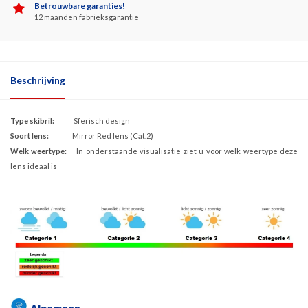
Betrouwbare garanties!
12 maanden fabrieksgarantie
Beschrijving
Type skibril:
Sferisch design
Soort lens:
Mirror Red lens (Cat.2)
Welk weertype:
In onderstaande visualisatie ziet u voor welk weertype deze
lens ideaal is
Algemeen