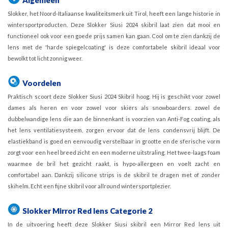
Slokker, het Noord-Italiaanse kwaliteitsmerk uit Tirol, heeft een lange historie in
wintersportproducten. Deze Slokker Siusi 2024 skibril laat zien dat mooi en
functioneel ook voor een goede prijs samen kan gaan. Cool om te zien dankzij de
lens met de 'harde spiegelcoating' is deze comfortabele skibril ideaal voor
bewolkt tot licht zonnig weer.
Voordelen
Praktisch scoort deze Slokker Siusi 2024 Skibril hoog. Hij is geschikt voor zowel
dames als heren en voor zowel voor skiërs als snowboarders. zowel de
dubbelwandige lens die aan de binnenkant is voorzien van Anti-Fog coating, als
het lens ventilatiesysteem, zorgen ervoor dat de lens condensvrij blijft. De
elastiekband is goed en eenvoudig verstelbaar in grootte en de sferische vorm
zorgt voor een heel breed zicht en een moderne uitstraling. Het twee-laags foam
waarmee de bril het gezicht raakt, is hypo-allergeen en voelt zacht en
comfortabel aan. Dankzij silicone strips is de skibril te dragen met of zonder
skihelm. Echt een fijne skibril voor allround wintersportplezier.
Slokker
Mirror Red lens Categorie 2
In de uitvoering heeft deze Slokker Siusi skibril een Mirror Red lens uit