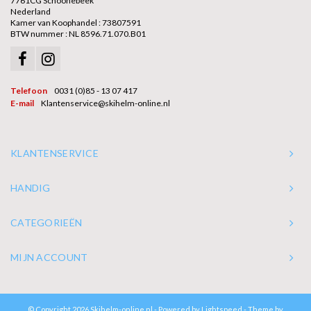
7761CG Schoonebeek
Nederland
Kamer van Koophandel : 73807591
BTW nummer : NL 8596.71.070.B01
Telefoon
0031 (0)85 - 13 07 417
E-mail
Klantenservice@skihelm-online.nl
KLANTENSERVICE
HANDIG
CATEGORIEËN
MIJN ACCOUNT
© Copyright 2026 Skihelm-online.nl - Powered by
Lightspeed
- Theme by