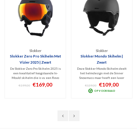
Slokker
Slokker
Slokker Zero Pro Skihelm Met
Slokker Mondo Skihelm |
Vizier 2025 | Zwart
Zwart
De Slokker Zero Pro Skihelm 2025 is
Deze Slokker Mondo Skihelm deelt
een kwalitatief hoogstaande In-
het helmdesign met de Sinner
Mould skihelm die is v.v. een Revo
Snowmass maar heeft een luxer
spiegelvizier. Deze skihelm biedt
interieur. Dit In-Mould type helm
€169,00
€109,00
€199,00
€139,00
comfort en geeft optimaal zicht en
biedt maximale bescherming maar is
OP VOORRAAD
bescherming bij (licht) zonnige
toch erg licht (slechts 405 gram).
weersomstandigheden (Cat. 3). Zeer
Geschikt voor zowel recreatieve als
licht (530 gram!)
off-piste skiërs.