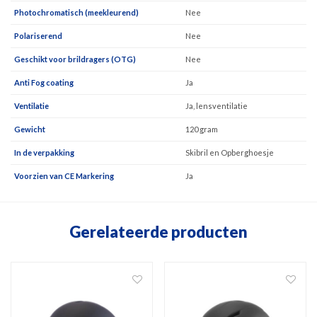
Photochromatisch (meekleurend)
Nee
Polariserend
Nee
Geschikt voor brildragers (OTG)
Nee
Anti Fog coating
Ja
Ventilatie
Ja, lensventilatie
Gewicht
120 gram
In de verpakking
Skibril en Opberghoesje
Voorzien van CE Markering
Ja
Gerelateerde producten