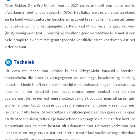
Deze Slokker Zero Pro Skihelm van de 2025 collectie heeft een matte zwarte
afwerking is heel licht van gewicht (530g). Het Italiaanse design is aansprekend
en hij biedt volop comfort en bescherming, zowel tegen vallen / stoten als tegen
schadelijke zonlicht. Het spiegelende Revo Red Mirror vizier is geschikt voor
(licht) zonnig weer (cat. 3) waarbij hij opvallend goed verstelbaar is. Al met al een
hele complete skihelm met geïntegreerde ventilatie om te voorkomen dat het
vizier beslaat.
Techniek
Dit Zero Pro model van Slokker is een lichtgewicht inmould / softshell
sneeuwhelm die stoer is vormgegeven en een hoge bescherming biedt bij
impact. In-Mould heeft een hele behoorlijke schokabsorptie bij vallen op sneeuw
maar is minder geschikt voor bescherming tegen contact met scherpe
voorwerpen. Ben je een extreme snowboarder die houdt van jums, off piste, rails,
trial en snowparks, dan kun je qua bescherming wellicht beter kiezen voor een
hardshell / ABS helm. De verstelbare ventilatieopeningen zijn gemakkelijk open
en dicht te schuiven, zelfs als je handschoenen draagt of koude handen hebt. De
binnenkant van de helm bestaat uit ademende stof. Dit voert vocht van het
lichaam af en zorgt ervoor dat het interieurmateriaal sneller droogt. Hierdoor
blijft het hoofd warm en aangenaam aanvoelen.