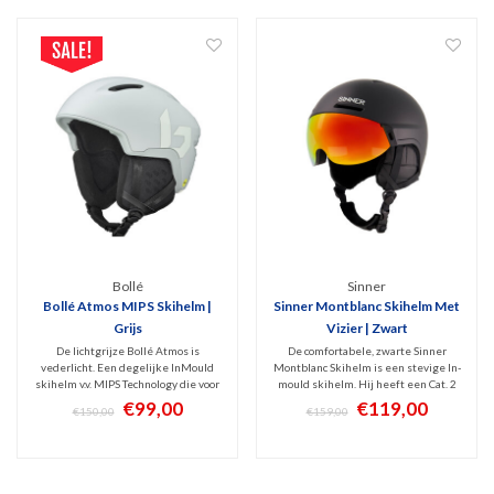
Bollé
Sinner
Bollé Atmos MIPS Skihelm |
Sinner Montblanc Skihelm Met
Grijs
Vizier | Zwart
De lichtgrijze Bollé Atmos is
De comfortabele, zwarte Sinner
vederlicht. Een degelijke InMould
Montblanc Skihelm is een stevige In-
skihelm v.v. MIPS Technology die voor
mould skihelm. Hij heeft een Cat. 2
zowel mannen als vrouwen prima
spiegelvizier dat niet OP maar IN de
€99,00
€119,00
€150,00
€159,00
allround bescherming biedt aan
helm ligt. Hierdoor is er geen
skiërs die geen extreme dingen
vervelende luchtstroom! Goed
doen maar wel een hoog comfort en
verstelbaar en met uitneembaar,
goede kwaliteit wensen.
stoffen interieur.