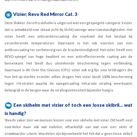
Vizier; Revo Red Mirror Cat. 3
Deze Slokker Zero Pro skihelm is uitgerust met een gespiegeld categorie 3 vizier
dat is ontwikkeld voor ideaal zicht bij (licht) zonnige weersomstandigheden. Het
vizier heeft een anticondenscoating die voorkomt dat het beslaat bij
veranderende temperaturen. Daarnaast is het ook voorzien van een
antikrascoating ter verbetering van de krasbestendigheid. Het vizier heeft een
REVO-spiegel van hoge kwaliteit en een antireflecterende coating aan de
binnenkant. Het biedt dus uitstekende bescherming tegen verblinding.
Daarnaast is dit Over the Glasses (OTG) vizier ook erg fijn voor brildragers die
hun bril-op-sterkte eronder willen dragen. Het vizier biedt 100% bescherming
tegen UV-stralen waarbij de spiegelcoating Infrarode straling weerkaatst,
belangrijk in de bergen waar de stralingsintensiteit bijzonder hoog is.
Een skihelm met vizier of toch een losse skibril... wat
is handig?
Steeds vaker zien we mensen kiezen voor een skihelm met vizier. Dit heeft veel
voordelen maar ook wat nadelen, afhankelijk van wat voor een skiër of
snowboarder u bent. Voordelen zijn bijvoorbeeld het feit dat u geen losse skibril