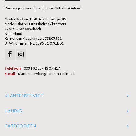
Wintersport wordt pas fijn met Skihelm-Online!
Onderdeel van GolfDriver Europe BV
Norbruislaan 1 (afhaaladres / kantoor)
7761CG Schoonebeek
Nederland
Kamer van Koophandel : 73807591
BTW nummer : NL 8596.71.070.B01
Telefoon
0031 (0)85 - 13 07 417
E-mail
Klantenservice@skihelm-online.nl
KLANTENSERVICE
HANDIG
CATEGORIEËN