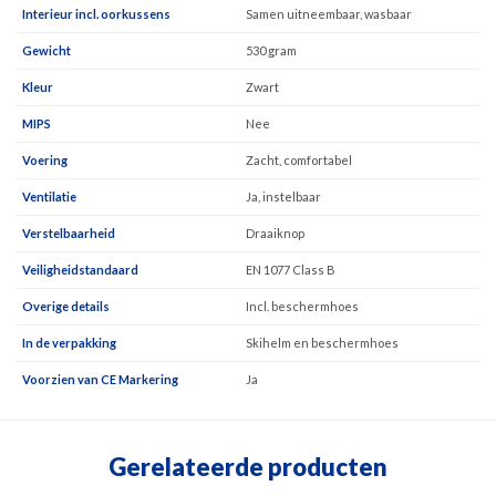
Interieur incl. oorkussens
Samen uitneembaar, wasbaar
Gewicht
530 gram
Kleur
Zwart
MIPS
Nee
Voering
Zacht, comfortabel
Ventilatie
Ja, instelbaar
Verstelbaarheid
Draaiknop
Veiligheidstandaard
EN 1077 Class B
Overige details
Incl. beschermhoes
In de verpakking
Skihelm en beschermhoes
Voorzien van CE Markering
Ja
Gerelateerde producten