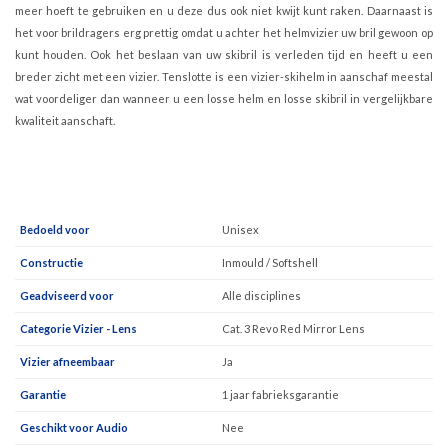
meer hoeft te gebruiken en u deze dus ook niet kwijt kunt raken. Daarnaast is
het voor brildragers erg prettig omdat u achter het helmvizier uw bril gewoon op
kunt houden. Ook het beslaan van uw skibril is verleden tijd en heeft u een
breder zicht met een vizier. Tenslotte is een vizier-skihelm in aanschaf meestal
wat voordeliger dan wanneer u een losse helm en losse skibril in vergelijkbare
kwaliteit aanschaft.
Bedoeld voor
Unisex
Constructie
Inmould / Softshell
Geadviseerd voor
Alle disciplines
Categorie Vizier - Lens
Cat. 3 Revo Red Mirror Lens
Vizier afneembaar
Ja
Garantie
1 jaar fabrieksgarantie
Geschikt voor Audio
Nee