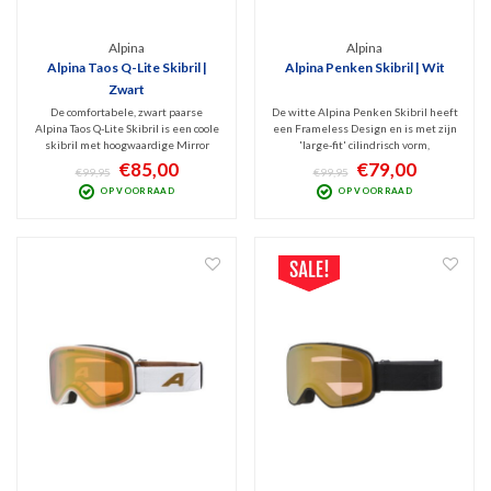
Alpina
Alpina
Alpina Taos Q-Lite Skibril |
Alpina Penken Skibril | Wit
Zwart
De comfortabele, zwart paarse
De witte Alpina Penken Skibril heeft
Alpina Taos Q-Lite Skibril is een coole
een Frameless Design en is met zijn
skibril met hoogwaardige Mirror
'large-fit' cilindrisch vorm,
Blue spiegellens (Cat. 2).
frameventilatie en spiegelende Cat.
€85,00
€79,00
€99,95
€99,95
Uitstekende filtering van schadelijk
3 lens een echte blikvanger. Dit
OP VOORRAAD
OP VOORRAAD
UV en infrarood met optimaal zicht
model geeft optimaal zicht bij zonnig
bij bewolkt tot licht zonnig weer.
weer en blokt schadelijk UV en
Infrarood.