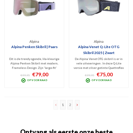
Alpina
Alpina
Alpina Penken Skibril | Paars
Alpina Venet Q-Lite OTG
Skibril 2025 | Zwart
Dit is de trendy ogende, lila-kleurige
De Alpina Venet OTG skibril is er in
Alpina Penken Skibril met modern,
vele uitvoeringen . In deze Q-Lite
Frameless Design. Zijn 'large-fit'
versie met zilver getinte Quattroflex
cilindrisch vorm, frameventilatie en
Lite spiegellens (Cat. 2) heb je
€79,00
€75,00
€99,95
€99,95
spiegelende lens met optimaal zicht
optimaal zicht bij wisselvallig weer.
OP VOORRAAD
OP VOORRAAD
bij zonnig weer maken dit een
Moderne, medium-fit bril met
gewild model. Blokt schadelijk UV
cilindrische design en OTG (Over The
en IR.
Glasses)
1
2
Ontvang als eerste onze beste