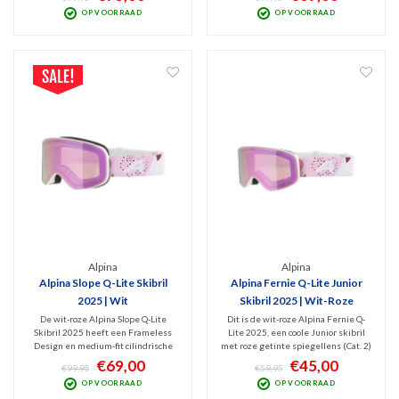
heb je optimaal zicht bij bewolkt
frameventilatie en de blauwe
OP VOORRAAD
OP VOORRAAD
weer. Moderne, medium-fit bril met
Quattroflex Lite spiegellens (Cat. 2)
cilindrische design. OTG dus ook voor
die optimaal zicht geeft bij
brildragers.
wisselvallig weer.
Alpina
Alpina
Alpina Slope Q-Lite Skibril
Alpina Fernie Q-Lite Junior
2025 | Wit
Skibril 2025 | Wit-Roze
De wit-roze Alpina Slope Q-Lite
Dit is de wit-roze Alpina Fernie Q-
Skibril 2025 heeft een Frameless
Lite 2025, een coole Junior skibril
Design en medium-fit cilindrische
met roze getinte spiegellens (Cat. 2)
vormgeving. Dit chique model heeft
die beschermt tegen schadelijk UV
€69,00
€45,00
€99,95
€59,95
frameventilatie en de roze
en Infrarood en optimaal zicht geeft
OP VOORRAAD
OP VOORRAAD
spiegellens (Cat. 2) die optimaal
bij bewolkt tot licht zonnig weer.
zicht geeft bij wisselvallig weer en
Doelgroep: wintersporters 10-14