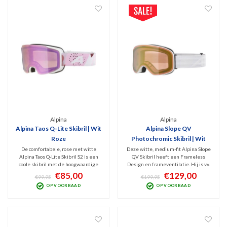
Alpina
Alpina
Alpina Taos Q-Lite Skibril | Wit
Alpina Slope QV
Roze
Photochromic Skibril | Wit
De comfortabele, rose met witte
Deze witte, medium-fit Alpina Slope
Alpina Taos Q-Lite Skibril S2 is een
QV Skibril heeft een Frameless
coole skibril met de hoogwaardige
Design en frameventilatie. Hij is v.v.
Mirror Roze spiegellens (Cat. 2).
een fantastische QuatroFlex Vario
€85,00
€129,00
€99,95
€199,95
Uitstekende filtering van schadelijk
Gold Mirror lens. Dit is een
OP VOORRAAD
OP VOORRAAD
UV en infrarood met optimaal zicht
Photochromic lens (Cat. 1-2) die
bij bewolkt tot licht zonnig weer.
meekleurt met de hoeveelheid
invallend zonlicht.