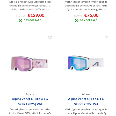
2025 | Zwart
Dit is de meest luxe uitvoering van
Verkrijgbaar in vele uitvoeringen is
de Alpina Venet Photochromic OTG
deze Alpina Venet OTG skibril. In de
skibril. In deze zwarte QV versie
Q-Lite versie met blauw getinte
heeft hij een meekleurende
Quattroflex Lite spiegellens (Cat. 2)
€129,00
€75,00
€179,95
€99,95
QuattroVarioflex lens (Cat. 2-3).
heb je optimaal zicht bij wisselvallig
OP VOORRAAD
OP VOORRAAD
Hierdoor ervaar je met deze goggles
weer. Moderne, veelzijdige medium-
ideaal zicht bij nagenoeg ieder
fit bril met cilindrische design.
weertype optimaal zicht
Alpina
Alpina
Alpina Venet Q-Lite OTG
Alpina Venet Q-Lite OTG
Skibril 2025 | Wit
Skibril 2025 | Wit
Verkrijgbaar in vele versies is de
Verkrijgbaar in vele uitvoeringen is
Alpina Venet OTG skibril. In deze Q-
deze Alpina Venet skibril. In de Q-