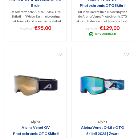
Bruin
Photochromic OTG Skibril
2025 | Wit
De comfortabele Alpina Bivio Q-Lite
Dit is de meest luxe uitvoering van
Skibril in 'White-Earth' uitvoering
de Alpina Venet Photochromic OTG
met bruine band is een coole skibril
skibril. In deze witte QV versie heeft
met hoogwaardige Mirror Gold
hij een meekleurende
€95,00
€129,00
€129,95
€179,95
spiegellens (Cat. 2). Prima filtering
QuattroVarioflex lens (Cat. 2-3).
OP VOORRAAD
van schadelijk UV en infrarood met
Hierdoor ervaar je met deze goggles
optimaal zicht bij licht zonnig weer.
ideaal zicht bij nagenoeg ieder
weertype optimaal zicht.
Alpina
Alpina
Alpina Venet QV
Alpina Venet Q-Lite OTG
Photochromic OTG Skibril
Skibril 2025 | Zwart