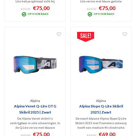
Lite heb je optimaal zicht bij
Lite versie met blauw getinte
wisselvallig weer door de roze
Quattroflex Lite spiegellens (Cat. 2)
€75,00
€75,00
€99,95
€99,95
getinte Quattroflex Lite spiegellens
heb je optimaal zicht bij wisselvallig
OP VOORRAAD
OP VOORRAAD
(Cat. 2). Medium-fit bril met
weer. Moderne, veelzijdige medium-
cilindrische design. OTG dus prima
fit bril met cilindrische design.
voor over je bril.
Alpina
Alpina
Alpina Venet Q-Lite OTG
Alpina Slope Q-Lite Skibril
Skibril 2025 | Zwart
2025 | Zwart
De Alpina Venet skibril is
De zwart-blauwe Alpina Slope Q-Lite
verkrijgbaar in vele uitvoeringen. In
Skibril 2025 met Frameless ontwerp
de Q-Lite versie met blauwe
heeft een medium-fit cilindrische
Quattroflex Lite spiegellens (Cat. 1)
design. Dit chique model heeft
€75,00
€69,00
€99,95
€99,95