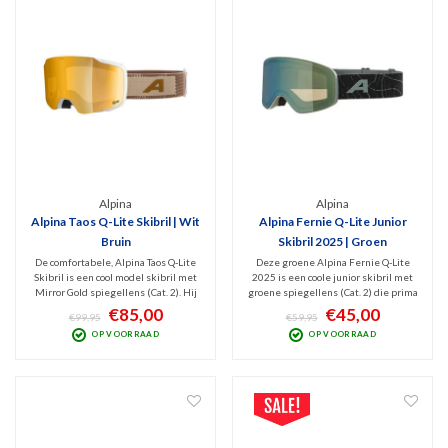
Alpina
Alpina
Alpina Taos Q-Lite Skibril | Wit
Alpina Fernie Q-Lite Junior
Bruin
Skibril 2025 | Groen
De comfortabele, Alpina Taos Q-Lite
Deze groene Alpina Fernie Q-Lite
Skibril is een cool model skibril met
2025 is een coole junior skibril met
Mirror Gold spiegellens (Cat. 2). Hij
groene spiegellens (Cat. 2) die prima
is uitgevoerd in wit met bruine band,
bescherming tegen schadelijk UV
€85,00
€45,00
€99,95
€59,95
filters uitstekende de schadelijke
en Infrarood en optimaal zicht geeft
OP VOORRAAD
OP VOORRAAD
UV en infrarood. Optimaal zicht bij
bij bewolkt tot licht zonnig weer.
bewolkt tot licht zonnig weer.
Doelgroep: wintersporters van 10-14
jaar.