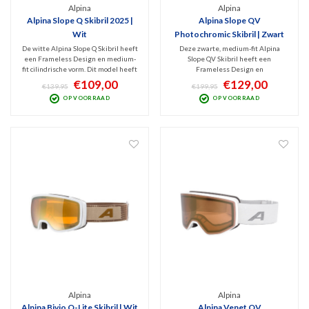
Alpina
Alpina
Alpina Slope Q Skibril 2025 |
Alpina Slope QV
Wit
Photochromic Skibril | Zwart
De witte Alpina Slope Q Skibril heeft
Deze zwarte, medium-fit Alpina
een Frameless Design en medium-
Slope QV Skibril heeft een
fit cilindrische vorm. Dit model heeft
Frameless Design en
de Q spiegellens (Cat. 2) met
frameventilatie. Hij is v.v. een
€109,00
€129,00
€139,95
€199,95
Polarized filter tegen schitteringen
fantastische QuatroFlex Vario Gold
OP VOORRAAD
OP VOORRAAD
die zorgt voor optimaal zicht bij
Mirror lens. Dit is een Photochromic
wisselvallig weer. Blokt schadelijk
lens (Cat. 1-2) die meekleurt met de
UV en IR.
hoeveelheid invallend zonlicht.
Alpina
Alpina
Alpina Bivio Q-Lite Skibril | Wit
Alpina Venet QV