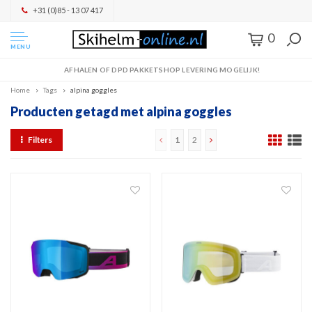
+31 (0)85 - 13 07 417
0
MENU
AFHALEN OF DPD PAKKETSHOP LEVERING MOGELIJK!
Home
Tags
alpina goggles
Producten getagd met alpina goggles
Filters
1
2