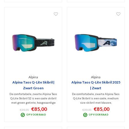
UV filtert en IR blokt.
jaar.
Alpina
Alpina
Alpina Taos Q-Lite Skibril |
Alpina Taos Q-Lite Skibril 2025
Zwart Groen
| Zwart
De comfortabele, zwarte Alpina Taos
De comfortabele, zwarte Alpina Taos
Q-Lite Skibril S2 is een coole skibril
Q-Lite Skibril is een coole, medium
met groen getinte, hoogwaardige
size skibril met blauwe,
Green Matt spiegellens (Cat. 2).
hoogwaardige spiegellens (Cat. 2).
€85,00
€85,00
€99,95
€99,95
Trendy design met uitstekende
Uitstekende filtering van schadelijk
OP VOORRAAD
OP VOORRAAD
filtering van UV en infrarood met
UV en infrarood met optimaal zicht
optimaal zicht bij bewolkt tot licht
bij licht bewolkt tot licht zonnig
zonnig weer.
weer.