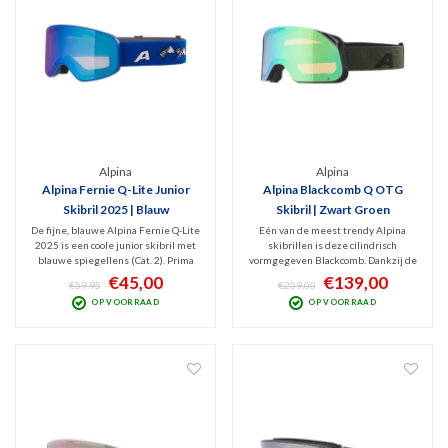
Alpina
Alpina
Alpina Fernie Q-Lite Junior
Alpina Blackcomb Q OTG
Skibril 2025 | Blauw
Skibril | Zwart Groen
De fijne, blauwe Alpina Fernie Q-Lite
Eén van de meest trendy Alpina
2025 is een coole junior skibril met
skibrillen is deze cilindrisch
blauwe spiegellens (Cat. 2). Prima
vormgegeven Blackcomb. Dankzij de
bescherming tegen schadelijk UV
groene Quattroflex spiegellens (Cat.
€45,00
€139,00
€59,95
€209,00
en Infrarood met optimaal zicht bij
2) zorgen deze goggles voor extra
OP VOORRAAD
OP VOORRAAD
bewolkt tot licht zonnig weer.
contrastrijk beeld. De Polarized
Doelgroep: wintersporters van 10-14
coating blokt schitteringen en UV en
jaar.
Infrarood!