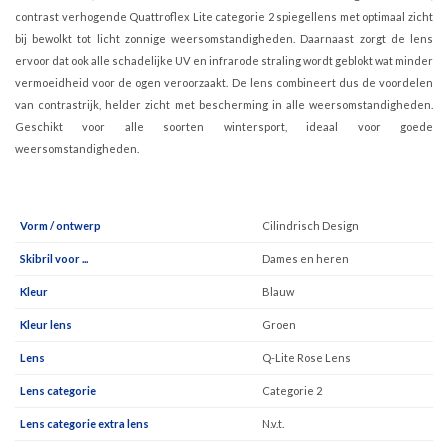
contrast verhogende Quattroflex Lite categorie 2 spiegellens met optimaal zicht
bij bewolkt tot licht zonnige weersomstandigheden. Daarnaast zorgt de lens
ervoor dat ook alle schadelijke UV en infrarode straling wordt geblokt wat minder
vermoeidheid voor de ogen veroorzaakt. De lens combineert dus de voordelen
van contrastrijk, helder zicht met bescherming in alle weersomstandigheden.
Geschikt voor alle soorten wintersport, ideaal voor goede
weersomstandigheden.
Vorm / ontwerp
Cilindrisch Design
Skibril voor ...
Dames en heren
Kleur
Blauw
Kleur lens
Groen
Lens
Q-Lite Rose Lens
Lens categorie
Categorie 2
Lens categorie extra lens
N.v.t.