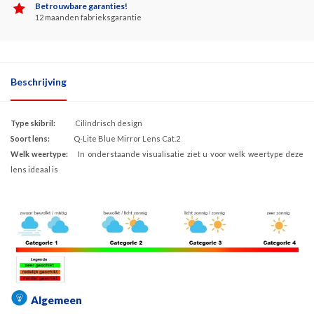
Betrouwbare garanties!
12 maanden fabrieksgarantie
Beschrijving
Type skibril:
Cilindrisch design
Soort lens:
Q-Lite Blue Mirror Lens Cat.2
Welk weertype:
In onderstaande visualisatie ziet u voor welk weertype deze
lens ideaal is
Algemeen