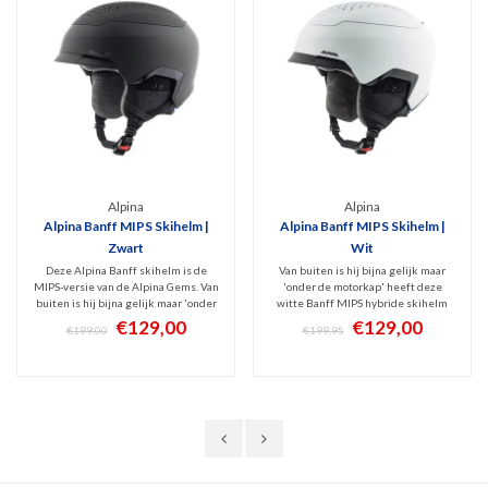
Alpina
Alpina
Alpina Banff MIPS Skihelm |
Alpina Banff MIPS Skihelm |
Zwart
Wit
Deze Alpina Banff skihelm is de
Van buiten is hij bijna gelijk maar
MIPS-versie van de Alpina Gems. Van
'onder de motorkap' heeft deze
buiten is hij bijna gelijk maar 'onder
witte Banff MIPS hybride skihelm
de motorkap' heeft deze Banff MIPS
een hoger beschermingsniveau dan
€129,00
€129,00
€199,00
€199,95
hybride skihelm een hoger
de Alpina Gems skihelm.
beschermingsniveau. Comfortabele
Comfortabele, hybride sneeuwhelm
sneeuwhelm met heerlijk Lavalan
met heerlijk Lavalan schaapswol
schaapswol interieur.
interieur.