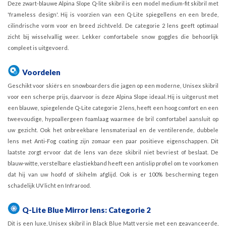
Deze zwart-blauwe Alpina Slope Q-lite skibril is een model medium-fit skibril met
'frameless design'. Hij is voorzien van een Q-Lite spiegellens en een brede,
cilindrische vorm voor en breed zichtveld. De categorie 2 lens geeft optimaal
zicht bij wisselvallig weer. Lekker comfortabele snow goggles die behoorlijk
compleet is uitgevoerd.
Voordelen
Geschikt voor skiërs en snowboarders die jagen op een moderne, Unisex skibril
voor een scherpe prijs, daarvoor is deze Alpina Slope ideaal. Hij is uitgerust met
een blauwe, spiegelende Q-Lite categorie 2 lens, heeft een hoog comfort en een
tweevoudige, hypoallergeen foamlaag waarmee de bril comfortabel aansluit op
uw gezicht. Ook het onbreekbare lensmateriaal en de ventilerende, dubbele
lens met Anti-Fog coating zijn zomaar een paar positieve eigenschappen. Dit
laatste zorgt ervoor dat de lens van deze skibril niet bevriest of beslaat. De
blauw-witte, verstelbare elastiekband heeft een antislip profiel om te voorkomen
dat hij van uw hoofd of skihelm afglijd. Ook is er 100% bescherming tegen
schadelijk UV licht en Infrarood.
Q-Lite Blue Mirror lens: Categorie 2
Dit is een luxe, Unisex skibril in Black Blue Matt versie met een geavanceerde,