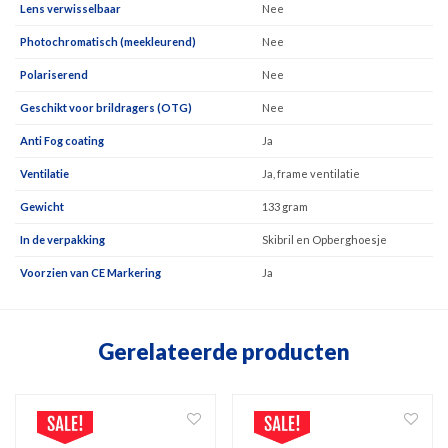
Lens verwisselbaar
Nee
Photochromatisch (meekleurend)
Nee
Polariserend
Nee
Geschikt voor brildragers (OTG)
Nee
Anti Fog coating
Ja
Ventilatie
Ja, frame ventilatie
Gewicht
133 gram
In de verpakking
Skibril en Opberghoesje
Voorzien van CE Markering
Ja
Gerelateerde producten