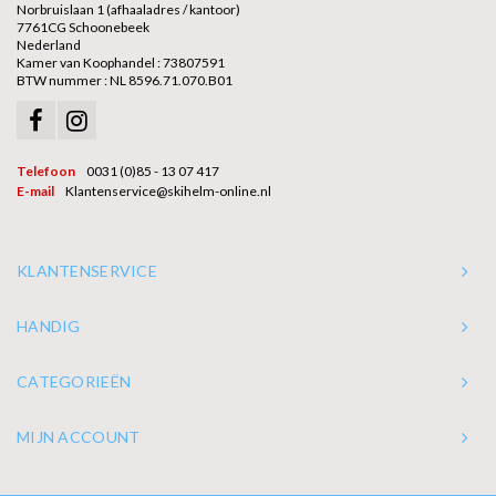
Norbruislaan 1 (afhaaladres / kantoor)
7761CG Schoonebeek
Nederland
Kamer van Koophandel : 73807591
BTW nummer : NL 8596.71.070.B01
Telefoon
0031 (0)85 - 13 07 417
E-mail
Klantenservice@skihelm-online.nl
KLANTENSERVICE
HANDIG
CATEGORIEËN
MIJN ACCOUNT