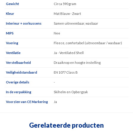
Gewicht
Circa 590 gram
Kleur
Mat Blauw - Zwart
Interieur + oorkussens
Samen uitneembaar, wasbaar
MIPS
Nee
Voering
Fleece, comfortabel (uitneembaar / wasbaar)
Ventilatie
Ja - Ventilated Shell
Verstelbaarheid
Draaiknop en hoogte instelling
Veiligheidstandaard
EN 1077 Class B
Overige details
-
In de verpakking
Skihelm en Opbergzak
Voorzien van CE Markering
Ja
Gerelateerde producten