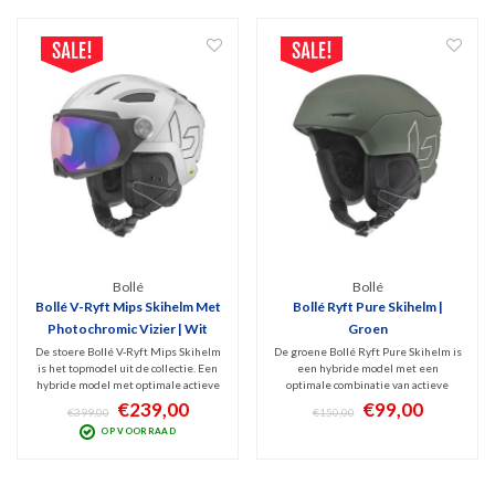
Bollé
Bollé
Bollé V-Ryft Mips Skihelm Met
Bollé Ryft Pure Skihelm |
Photochromic Vizier | Wit
Groen
De stoere Bollé V-Ryft Mips Skihelm
De groene Bollé Ryft Pure Skihelm is
is het topmodel uit de collectie. Een
een hybride model met een
hybride model met optimale actieve
optimale combinatie van actieve
ventilatie, MIPS Protection en
ventilatie, stoer design en
€239,00
€99,00
€399,00
€150,00
perfect zicht door het meekleurende
veiligheid. Geschikt voor zowel
OP VOORRAAD
vizier (Cat. 1-3). Witte, high-end
allround skiërs als snowboarders die
wintersporthelm met top
zo nu en dan ook buiten de pistes
specificaties.
hun skills willen laten zien.