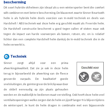
bescherming
Dit soort hybride skihelmen zijn ideaal als u een wintersporter bent die comfort
wilt combineren met betere bescherming. De blauw met zwarte Sinner Beartooth
helm is als hybride helm deels voorzien van In-mold techniek en deels van
Hardshell / ABS techniek wat deze helm erg geschikt maakt als Freeride helm.
De Hardshell constructie beschermt u goed tegen vallen of stoten maar ook
tegen de impact van harde voorwerpen als bomen, rotsen, etc. en is relatief
lichter dan een complete Hardshell helm dankzij de In-mold techniek die in de
helm verwerkt is.
Techniek
Sinner zorgt altijd voor een prima
afwerkingskwaliteit. Dat zie je ook in deze helm
terug in bijvoorbeeld de afwerking van de fleece
gevoerde earpads. De kwalitatief goede
snelsluitingen, de geïntergreerde brilclip waardoor
de skibril eenvoudig op zijn plaats gehouden
worden en de makkelijk te bedienen maat-verstelling. Ook heeft deze helm veel
ventilaiteopeningen welke zorgen dat de helm en jijzelf langer fris blijven tijdens
de wintersport. Je kunt de helm dragen in combinatie met een bijpassende