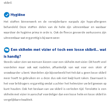
skibril.
Hygiëne
Het stoffen binnenwerk en de verwijderbare earpads zijn hypo-allergeen
behandeld. Deze stoffen delen van de helm zijn uitneembaar en wasbaar
waardoor de hygiëne prima in orde is. Ook de fleece gevoerde oorkussens zijn
uitneembaar wat erg prettig is bij warm weer.
Een skihelm met vizier of toch een losse skibril... wat
is handig?
Steeds vaker zien we mensen kiezen voor een skihelm met vizier. Dit heeft veel
voordelen maar ook wat nadelen, afhankelijk van wat voor een skiër of
snowboarder u bent. Voordelen zijn bijvoorbeeld het feit dat u geen losse skibril
meer hoeft te gebruiken en u deze dus ook niet kwijt kunt raken. Daarnaast is
het voor brildragers erg prettig omdat u achter het helmvizier uw bril gewoon op
kunt houden. Ook het beslaan van uw skibril is verleden tijd. Tenslotte is een
skihelm met vizier in aanschaf voordeliger dan een losse helm en losse skibril in
vergelijkbare kwaliteit.