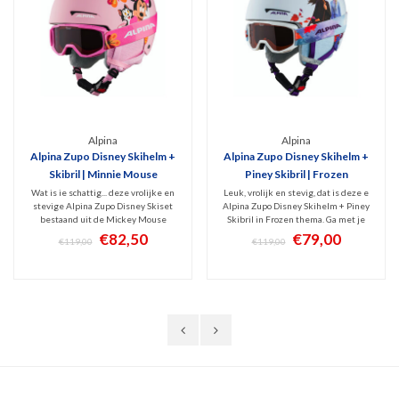
Alpina
Alpina
Alpina Zupo Disney Skihelm +
Alpina Zupo Disney Skihelm +
Skibril | Minnie Mouse
Piney Skibril | Frozen
Wat is ie schattig... deze vrolijke en
Leuk, vrolijk en stevig, dat is deze e
stevige Alpina Zupo Disney Skiset
Alpina Zupo Disney Skihelm + Piney
bestaand uit de Mickey Mouse
Skibril in Frozen thema. Ga met je
skihelm en Piney Skibril. Ga met je
Disney-helden veilig het
€82,50
€79,00
€119,00
€119,00
Disney-helden veilig het
sneeuwavontuur aan. De matchende
sneeuwavontuur aan. De matchende
skibril maakt de set compleet en is
skibril met Anti-fog coating maakt
zeer stijlvol. HiCon lens met Anti-fog
de set compleet.
coating.