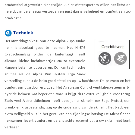
comfortabel afgewerkte binnenzijde. Junior wintersporters willen het liefst de
hele dag in de sneeuw vertoeven en juist dan is veiligheid en comfort een top
combinatie.
Techniek
Het afwerkingsniveau van deze Alpina Zupo Junior
helm is absoluut goed te noemen. Het Hi-EPS
(piepschuimlaag onder de buitenlaag) heeft
allemaal kleine luchtkamertjes om zo eventuele
klappen beter te absorberen. Dankzij technische
snufjes als de Alpina Run System Ergo Snow
verstelling kunt u de helm goed afstellen op uw hoofdmaat. De pasvorm en het
comfort zijn daardoor erg goed. Het Airstream Control ventilatiesysteem is bij
hybride helmen wat beperkter maar u krijgt daar extra veiligheid voor terug.
Zoals veel Alpina skihelmen heeft deze junior-skihelm ook Edge Protect, een
breuk- en krasbestendig laag op de onderrand van de skihelm. Het biedt een
extra veiligheid plus in het geval van een zijdelingse botsing. De Micro-fleece
nekwarmer levert comfort en de clip achterop zorgt dat u uw skibril niet kunt
verliezen.