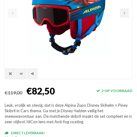
€82,50
2 OP VOORRAAD
€119,00
Leuk, vrolijk en stevig, dat is deze Alpina Zupo Disney Skihelm + Piney
Skibril in Cars thema. Ga met je Disney-helden veilig het
sneeuwavontuur aan. De matchende skibril maakt de set compleet en is
zeer stijlvol. HiCon lens met Anti-fog coating.
DIRECT LEVERBAAR!