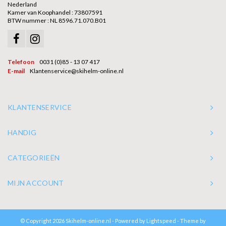
Nederland
Kamer van Koophandel : 73807591
BTW nummer : NL 8596.71.070.B01
Telefoon
0031 (0)85 - 13 07 417
E-mail
Klantenservice@skihelm-online.nl
KLANTENSERVICE
HANDIG
CATEGORIEËN
MIJN ACCOUNT
© Copyright 2026 Skihelm-online.nl - Powered by
Lightspeed
- Theme by