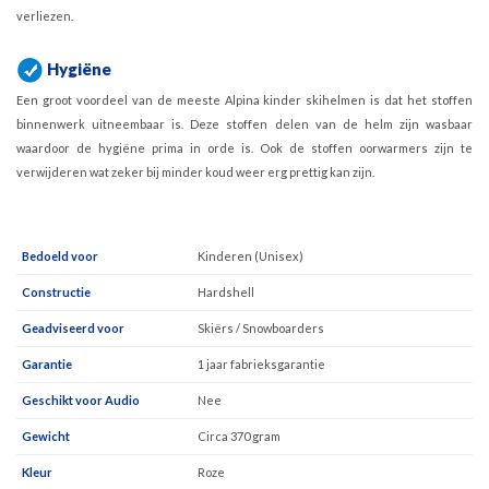
verliezen.
Hygiëne
Een groot voordeel van de meeste Alpina kinder skihelmen is dat het stoffen
binnenwerk uitneembaar is. Deze stoffen delen van de helm zijn wasbaar
waardoor de hygiëne prima in orde is. Ook de stoffen oorwarmers zijn te
verwijderen wat zeker bij minder koud weer erg prettig kan zijn.
Bedoeld voor
Kinderen (Unisex)
Constructie
Hardshell
Geadviseerd voor
Skiërs / Snowboarders
Garantie
1 jaar fabrieksgarantie
Geschikt voor Audio
Nee
Gewicht
Circa 370 gram
Kleur
Roze