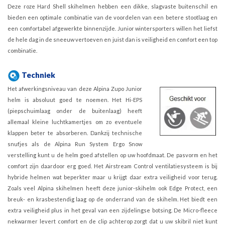
Deze roze Hard Shell skihelmen hebben een dikke, slagvaste buitenschil en
bieden een optimale combinatie van de voordelen van een betere stootlaag en
een comfortabel afgewerkte binnenzijde. Junior wintersporters willen het liefst
de hele dag in de sneeuw vertoeven en juist dan is veiligheid en comfort een top
combinatie.
Techniek
Het afwerkingsniveau van deze Alpina Zupo Junior
helm is absoluut goed te noemen. Het Hi-EPS
(piepschuimlaag onder de buitenlaag) heeft
allemaal kleine luchtkamertjes om zo eventuele
klappen beter te absorberen. Dankzij technische
snufjes als de Alpina Run System Ergo Snow
verstelling kunt u de helm goed afstellen op uw hoofdmaat. De pasvorm en het
comfort zijn daardoor erg goed. Het Airstream Control ventilatiesysteem is bij
hybride helmen wat beperkter maar u krijgt daar extra veiligheid voor terug.
Zoals veel Alpina skihelmen heeft deze junior-skihelm ook Edge Protect, een
breuk- en krasbestendig laag op de onderrand van de skihelm. Het biedt een
extra veiligheid plus in het geval van een zijdelingse botsing. De Micro-fleece
nekwarmer levert comfort en de clip achterop zorgt dat u uw skibril niet kunt