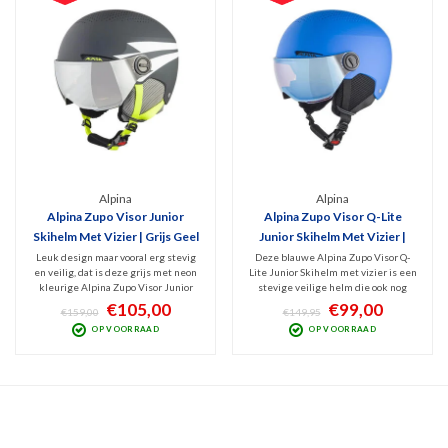
Alpina
Alpina
Alpina Zupo Visor Junior
Alpina Zupo Visor Q-Lite
Skihelm Met Vizier | Grijs Geel
Junior Skihelm Met Vizier |
Blauw
Leuk design maar vooral erg stevig
Deze blauwe Alpina Zupo Visor Q-
en veilig, dat is deze grijs met neon
Lite Junior Skihelm met vizier is een
kleurige Alpina Zupo Visor Junior
stevige veilige helm die ook nog
Skihelm. Het geklungel met een
leuk is vormgegeven. Het geklungel
€105,00
€99,00
€159,00
€149,95
losse skibril is dankzij deze fijne
met een losse skibril is dankzij het
OP VOORRAAD
OP VOORRAAD
vizierhelm voorgoed verleden tijd.
vizier voorgoed verleden tijd.
V.v. spiegelend Anti-Fog Categorie 2
Uitgevoerd met Q-Lite vizier én
vizier.
Anti-Fog coating.