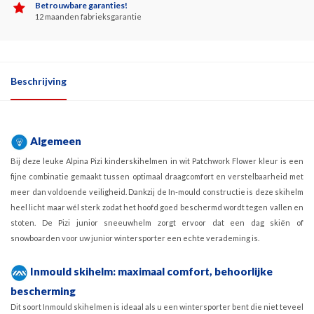
Betrouwbare garanties!
12 maanden fabrieksgarantie
Beschrijving
Algemeen
Bij deze leuke Alpina Pizi kinderskihelmen in wit Patchwork Flower kleur is een
fijne combinatie gemaakt tussen optimaal draagcomfort en verstelbaarheid met
meer dan voldoende veiligheid. Dankzij de In-mould constructie is deze skihelm
heel licht maar wél sterk zodat het hoofd goed beschermd wordt tegen vallen en
stoten. De Pizi junior sneeuwhelm zorgt ervoor dat een dag skiën of
snowboarden voor uw junior wintersporter een echte verademing is.
Inmould skihelm: maximaal comfort, behoorlijke
bescherming
Dit soort Inmould skihelmen is ideaal als u een wintersporter bent die niet teveel