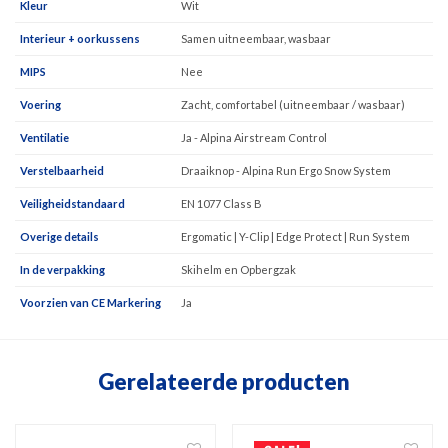
Kleur
Wit
Interieur + oorkussens
Samen uitneembaar, wasbaar
MIPS
Nee
Voering
Zacht, comfortabel (uitneembaar / wasbaar)
Ventilatie
Ja - Alpina Airstream Control
Verstelbaarheid
Draaiknop - Alpina Run Ergo Snow System
Veiligheidstandaard
EN 1077 Class B
Overige details
Ergomatic | Y-Clip | Edge Protect | Run System
In de verpakking
Skihelm en Opbergzak
Voorzien van CE Markering
Ja
Gerelateerde producten