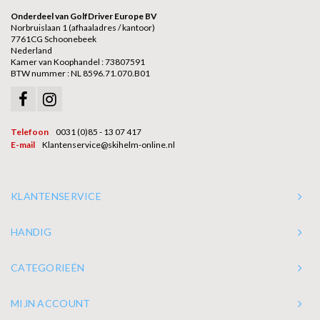
Onderdeel van GolfDriver Europe BV
Norbruislaan 1 (afhaaladres / kantoor)
7761CG Schoonebeek
Nederland
Kamer van Koophandel : 73807591
BTW nummer : NL 8596.71.070.B01
Telefoon
0031 (0)85 - 13 07 417
E-mail
Klantenservice@skihelm-online.nl
KLANTENSERVICE
HANDIG
CATEGORIEËN
MIJN ACCOUNT