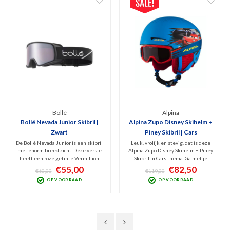
Alpina
Alpina
Alpina Zupo Disney Skihelm +
Alpina Zupo Visor Junior
Piney Skibril | Cars
Skihelm Met Vizier | Grijs Geel
Leuk, vrolijk en stevig, dat is deze
Leuk design maar vooral erg stevig
Alpina Zupo Disney Skihelm + Piney
en veilig, dat is deze grijs met neon
Skibril in Cars thema. Ga met je
kleurige Alpina Zupo Visor Junior
Disney-helden veilig het
Skihelm. Het geklungel met een
€82,50
€105,00
€119,00
€159,00
sneeuwavontuur aan. De matchende
losse skibril is dankzij deze fijne
skibril maakt de set compleet en is
vizierhelm voorgoed verleden tijd.
zeer stijlvol. HiCon lens met Anti-fog
V.v. spiegelend Anti-Fog Categorie 2
coating.
vizier.