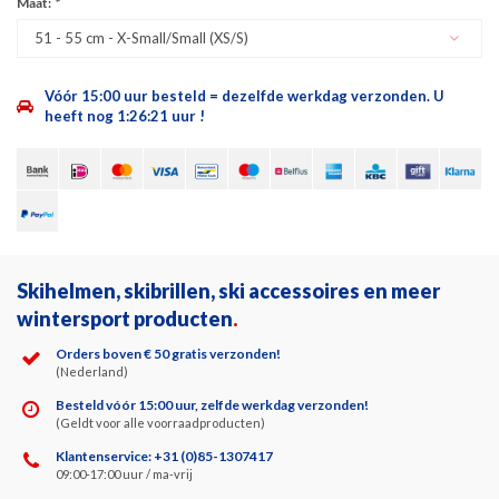
Maat:
*
51 - 55 cm - X-Small/Small (XS/S)
Vóór 15:00 uur besteld = dezelfde werkdag verzonden.
U
heeft nog
1:26:21
uur !
Skihelmen, skibrillen, ski accessoires en meer
wintersport producten
.
Orders boven € 50 gratis verzonden!
(Nederland)
Besteld vóór 15:00 uur, zelfde werkdag verzonden!
(Geldt voor alle voorraadproducten)
Klantenservice: +31 (0)85-1307417
09:00-17:00 uur / ma-vrij