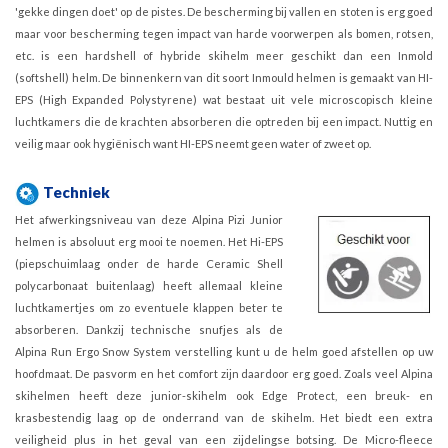
'gekke dingen doet' op de pistes. De bescherming bij vallen en stoten is erg goed
maar voor bescherming tegen impact van harde voorwerpen als bomen, rotsen,
etc. is een hardshell of hybride skihelm meer geschikt dan een Inmold
(softshell) helm. De binnenkern van dit soort Inmould helmen is gemaakt van HI-
EPS (High Expanded Polystyrene) wat bestaat uit vele microscopisch kleine
luchtkamers die de krachten absorberen die optreden bij een impact. Nuttig en
veilig maar ook hygiënisch want HI-EPS neemt geen water of zweet op.
Techniek
Het afwerkingsniveau van deze Alpina Pizi Junior
helmen is absoluut erg mooi te noemen. Het Hi-EPS
(piepschuimlaag onder de harde Ceramic Shell
polycarbonaat buitenlaag) heeft allemaal kleine
luchtkamertjes om zo eventuele klappen beter te
absorberen. Dankzij technische snufjes als de
Alpina Run Ergo Snow System verstelling kunt u de helm goed afstellen op uw
hoofdmaat. De pasvorm en het comfort zijn daardoor erg goed. Zoals veel Alpina
skihelmen heeft deze junior-skihelm ook Edge Protect, een breuk- en
krasbestendig laag op de onderrand van de skihelm. Het biedt een extra
veiligheid plus in het geval van een zijdelingse botsing. De Micro-fleece