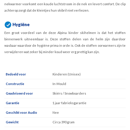
nekwarmer voorkomt een koude luchtstroom in de nek en levert comfort. De clip
achterop zorgt dat de kleintjes hun skibril niet verliezen.
Hygiëne
Een groot voordeel van de deze Alpina kinder skihelmen is dat het stoffen
binnenwerk uitneembaar is. Deze stoffen delen van de helm zijn daardoor
wasbaar waardoor de hygiëne prima in orde is. Ook de stoffen oorwarmers zijn te
verwijderen wat zeker bij minder koud weer erg prettig kan zijn.
Bedoeld voor
Kinderen (Unisex)
Constructie
In-Mould
Geadviseerd voor
Skiërs / Snowboarders
Garantie
1 jaar fabrieksgarantie
Geschikt voor Audio
Nee
Gewicht
Circa 390 gram