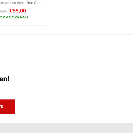
oze getinte Vermillion Gun
optimaal zicht biedt bij
€55,00
0,00
g weer (Categorie 2). Deze
OP VOORRAAD
ow goggles heeft fijne
 filtert 100% UVe straling.
en!
ER