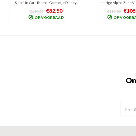
Skibril in Cars thema. Ga met je Disney-
kleurige Alpina Zupo Vi
helden veilig het sneeuwavontuur aan.
Skihelm. Het geklungel m
€82,50
€105
€119,00
€159,00
De matchende skibril maakt de set
skibril is dankzij deze fij
OP VOORRAAD
OP VOORR
compleet en is zeer stijlvol. HiCon lens
voorgoed verleden tijd. V.
met Anti-fog coating.
Anti-Fog Categorie 2 
On