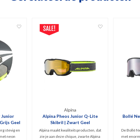
Alpina
 Junior
Alpina Pheos Junior Q-Lite
Bollé Ne
Grijs Geel
Skibril | Zwart Geel
rg stevig en
Alpina maakt kwaliteitsproducten, dat
De Bollé Ne
s met neon
zie je aan deze chique, zwarte Alpina
met enorm 