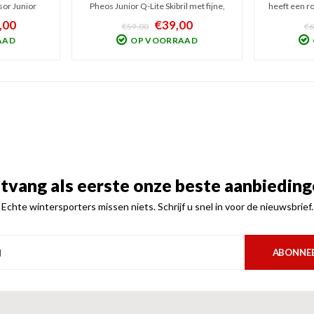
sor Junior
Pheos Junior Q-Lite Skibril met fijne,
heeft een r
et een losse
goud-geel getinte spiegellens (Cat. 2).
lens die 
,00
€39,00
€59,00
€6
ne vizierhelm
Hij beschermt uw junior tegen UV en
wisselvalli
AAD
OP VOORRAAD
v. spiegelend
Infrarode straling en geeft optimaal
kids sn
vizier.
zicht bij wisselvallig weer
ventilatie,
tvang als eerste onze beste aanbieding
Echte wintersporters missen niets. Schrijf u snel in voor de nieuwsbrief.
ABONNE