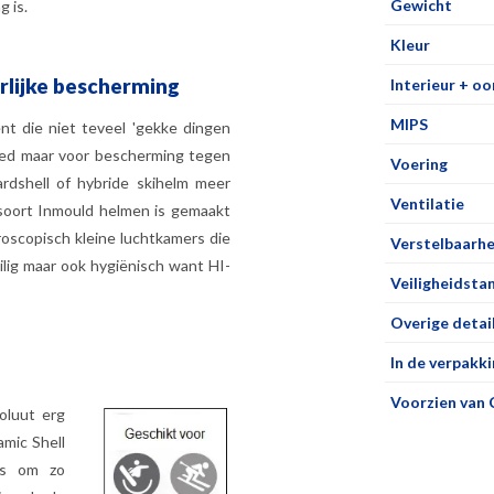
Gewicht
 is.
Kleur
rlijke bescherming
Interieur + o
MIPS
nt die niet teveel 'gekke dingen
goed maar voor bescherming tegen
Voering
rdshell of hybride skihelm meer
Ventilatie
 soort Inmould helmen is gemaakt
oscopisch kleine luchtkamers die
Verstelbaarhe
ilig maar ook hygiënisch want HI-
Veiligheidsta
Overige detai
In de verpakki
Voorzien van 
oluut erg
mic Shell
jes om zo