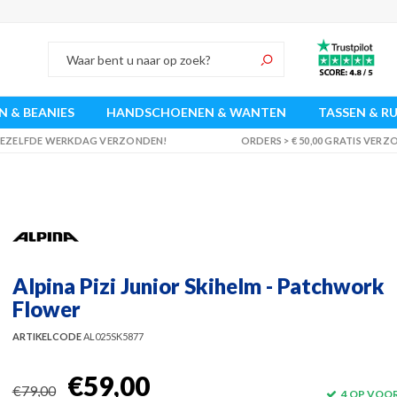
 & BEANIES
HANDSCHOENEN & WANTEN
TASSEN & R
 DEZELFDE WERKDAG VERZONDEN!
ORDERS > € 50,00 GRATIS VER
Alpina Pizi Junior Skihelm - Patchwork
Flower
ARTIKELCODE
AL025SK5877
€59,00
€79,00
4 OP VOO