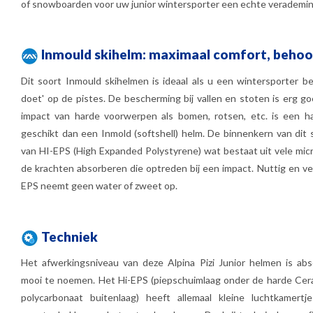
of snowboarden voor uw junior wintersporter een echte verademing
Inmould skihelm: maximaal comfort, behoo
Dit soort Inmould skihelmen is ideaal als u een wintersporter be
doet' op de pistes. De bescherming bij vallen en stoten is erg 
impact van harde voorwerpen als bomen, rotsen, etc. is een ha
geschikt dan een Inmold (softshell) helm. De binnenkern van dit
van HI-EPS (High Expanded Polystyrene) wat bestaat uit vele micr
de krachten absorberen die optreden bij een impact. Nuttig en ve
EPS neemt geen water of zweet op.
Techniek
Het afwerkingsniveau van deze Alpina Pizi Junior helmen is abs
mooi te noemen. Het Hi-EPS (piepschuimlaag onder de harde Cera
polycarbonaat buitenlaag) heeft allemaal kleine luchtkamert