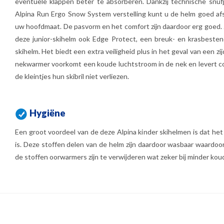
eventuele klappen beter te absorberen. Dankzij technische snufj
Alpina Run Ergo Snow System verstelling kunt u de helm goed afs
uw hoofdmaat. De pasvorm en het comfort zijn daardoor erg goed. 
deze junior-skihelm ook Edge Protect, een breuk- en krasbesten
skihelm. Het biedt een extra veiligheid plus in het geval van een zi
nekwarmer voorkomt een koude luchtstroom in de nek en levert com
de kleintjes hun skibril niet verliezen.
Hygiëne
Een groot voordeel van de deze Alpina kinder skihelmen is dat he
is. Deze stoffen delen van de helm zijn daardoor wasbaar waardoor
de stoffen oorwarmers zijn te verwijderen wat zeker bij minder koud