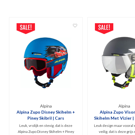
Alpina
Alpina
Alpina Zupo Disney Skihelm +
Alpina Zupo Visor
Piney Skibril | Cars
Skihelm Met Vizier | 
Leuk, vrolijk en stevig, dat is deze
Leuk design maar vooral e
Alpina Zupo Disney Skihelm + Piney
veilig, dat is deze grij