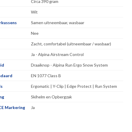
Circa 390 gram
Wit
orkussens
Samen uitneembaar, wasbaar
Nee
Zacht, comfortabel (uitneembaar / wasbaar)
Ja - Alpina Airstream Control
id
Draaiknop - Alpina Run Ergo Snow System
ndaard
EN 1077 Class B
ls
Ergomatic | Y-Clip | Edge Protect | Run System
ng
Skihelm en Opbergzak
CE Markering
Ja