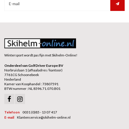
Wintersport wordt pas fijn met Skihelm-Online!
Onderdeel van GolfDriver Europe BV
Norbruislaan 1 (afhaaladres / kantoor)
7761CG Schoonebeek
Nederland
Kamer van Koophandel : 73807591
BTW nummer : NL 8596.71.070.B01
Telefoon
0031 (0)85 - 13 07 417
E-mail
Klantenservice@skihelm-online.nl