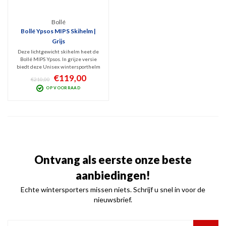
Bollé
Bollé Ypsos MIPS Skihelm |
Grijs
Deze lichtgewicht skihelm heet de
Bollé MIPS Ypsos. In grijze versie
biedt deze Unisex wintersporthelm
allround bescherming dankzij het
€119,00
€210,00
Avid Progressive EPS schuim. In dit
OP VOORRAAD
segment een comfortabele helm
voor mensen die kwaliteit en
comfort zoeken.
Ontvang als eerste onze beste
aanbiedingen!
Echte wintersporters missen niets. Schrijf u snel in voor de
nieuwsbrief.