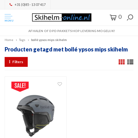
+31 (0)85 - 13 07 417
0
MENU
AFHALEN OF DPD PAKKETSHOP LEVERING MOGELIJK!
Home
Tags
bollé ypsos mips skihelm
Producten getagd met bollé ypsos mips skihelm
Filters