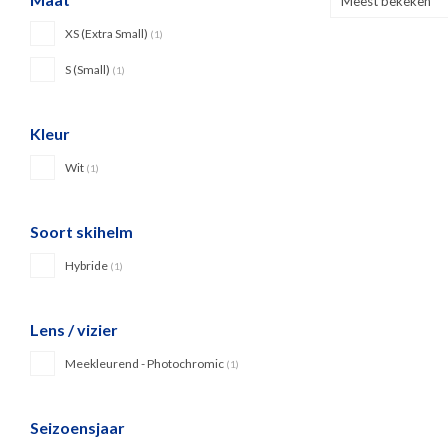
Meest bekeken
XS (Extra Small)
(1)
S (Small)
(1)
Kleur
Wit
(1)
Soort skihelm
Hybride
(1)
Lens / vizier
Meekleurend - Photochromic
(1)
Seizoensjaar