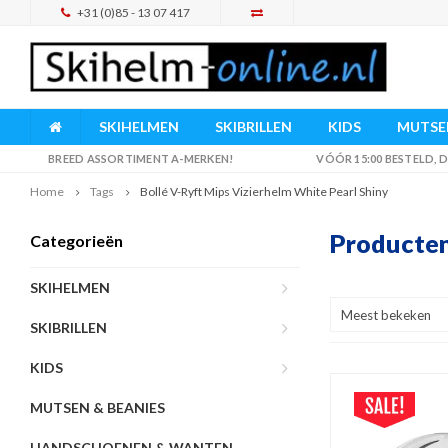
+31 (0)85 - 13 07 417
SKIHELMEN
SKIBRILLEN
KIDS
MUTSEN
BREED ASSORTIMENT A-MERKEN!
VÓÓR 15:00 BESTELD,
Home
Tags
Bollé V-Ryft Mips Vizierhelm White Pearl Shiny
Producten
Categorieën
SKIHELMEN
Meest bekeken
SKIBRILLEN
KIDS
MUTSEN & BEANIES
HANDSCHOENEN & WANTEN