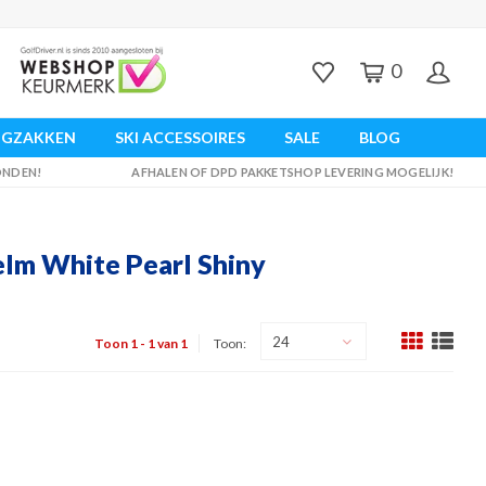
0
UGZAKKEN
SKI ACCESSOIRES
SALE
BLOG
ZONDEN!
AFHALEN OF DPD PAKKETSHOP LEVERING MOGELIJK!
elm White Pearl Shiny
24
Toon 1 - 1 van 1
Toon: