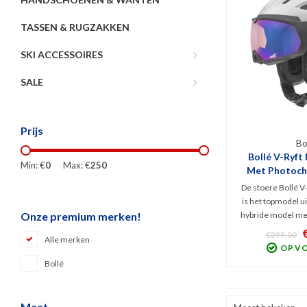
TASSEN & RUGZAKKEN
SKI ACCESSOIRES
SALE
Prijs
Bo
Bollé V-Ryft
Min: €
0
Max: €
250
Met Photochr
W
De stoere Bollé V
is het topmodel ui
hybride model met
Onze premium merken!
ventilatie, MIPS Pr
€399,00
Alle merken
zicht door het me
OP V
(Cat. 1-3). W
Bollé
wintersport
specifi
Maat