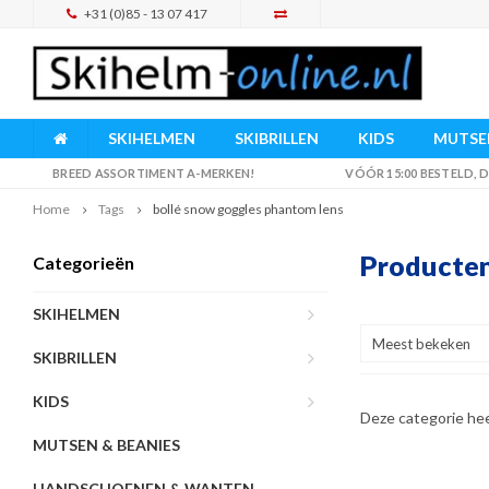
+31 (0)85 - 13 07 417
SKIHELMEN
SKIBRILLEN
KIDS
MUTSEN
BREED ASSORTIMENT A-MERKEN!
VÓÓR 15:00 BESTELD,
Home
Tags
bollé snow goggles phantom lens
Producten
Categorieën
SKIHELMEN
Meest bekeken
SKIBRILLEN
KIDS
Deze categorie he
MUTSEN & BEANIES
HANDSCHOENEN & WANTEN