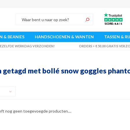
 & BEANIES
HANDSCHOENEN & WANTEN
TASSEN & R
 DEZELFDE WERKDAG VERZONDEN!
ORDERS > € 50,00 GRATIS VER
 getagd met bollé snow goggles phant
eft nog geen toegevoegde producten....