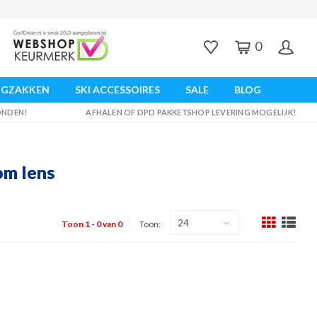
0
UGZAKKEN
SKI ACCESSOIRES
SALE
BLOG
ZONDEN!
AFHALEN OF DPD PAKKETSHOP LEVERING MOGELIJK!
om lens
24
Toon 1 - 0 van 0
Toon: