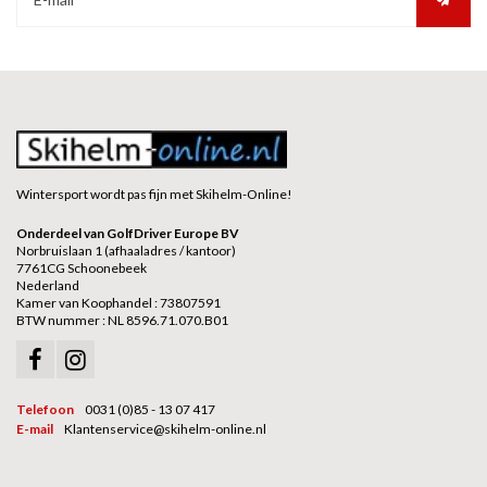
Wintersport wordt pas fijn met Skihelm-Online!
Onderdeel van GolfDriver Europe BV
Norbruislaan 1 (afhaaladres / kantoor)
7761CG Schoonebeek
Nederland
Kamer van Koophandel : 73807591
BTW nummer : NL 8596.71.070.B01
Telefoon
0031 (0)85 - 13 07 417
E-mail
Klantenservice@skihelm-online.nl