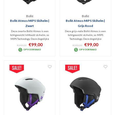
Bollé
Bollé
Bollé Atmos MIPS Skihelm |
Bollé Atmos MIPS Skihelm |
Zwart
Grijs Rood
Deze zwarte Bollé Atmos is een
Deze grijs-rode Bollé Atmos is een
lichtgewicht InMould skihelm, v.v.
lichtgewicht skihelm, v.v. MIPS
MIPS Technology. Deze degelijke
Technology. Deze degelijke
wintersporthelm voor zowel mannen
wintersporthelm voor zowel mannen
€99,00
€99,00
€150,00
€150,00
als vrouwen biedt prima allround
als vrouwen biedt prima allround
OP VOORRAAD
OP VOORRAAD
bescherming voor skiërs die geen
bescherming voor skiërs die weinig
extreme dingen doen maar wél
extreme dingen doen maar wél
kwaliteit en comfort zoeken.
kwaliteit en comfort zoeken.