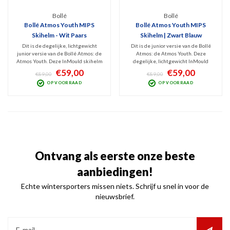
Bollé
Bollé
Bollé Atmos Youth MIPS
Bollé Atmos Youth MIPS
Skihelm - Wit Paars
Skihelm | Zwart Blauw
Dit is de degelijke, lichtgewicht
Dit is de junior versie van de Bollé
junior versie van de Bollé Atmos: de
Atmos: de Atmos Youth. Deze
Atmos Youth. Deze InMould skihelm
degelijke, lichtgewicht InMould
is v.v. MIPS Technology en biedt prima
skihelm is v.v. MIPS Technology en
€59,00
€59,00
€89,00
€89,00
allround bescherming voor skiërs en
biedt prima allround bescherming
OP VOORRAAD
OP VOORRAAD
boarders die én gaan voor veiligheid
voor skiërs en boarders die én gaan
maar ook kwaliteit en comfort
voor veiligheid maar ook kwaliteit en
zoeken.
comfort zoeken.
Ontvang als eerste onze beste
aanbiedingen!
Echte wintersporters missen niets. Schrijf u snel in voor de
nieuwsbrief.