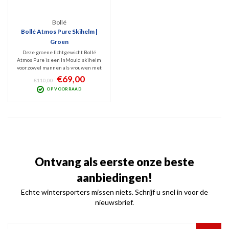
Bollé
Bollé Atmos Pure Skihelm |
Groen
Deze groene lichtgewicht Bollé
Atmos Pure is een InMould skihelm
voor zowel mannen als vrouwen met
allround bescherming dankzij de
€69,00
€110,00
Avid Progressive EPS schuimvulling.
OP VOORRAAD
Voor dit segment een zeer
comfortabel model voor skiërs die
kwaliteit en comfort zoeken.
Ontvang als eerste onze beste
aanbiedingen!
Echte wintersporters missen niets. Schrijf u snel in voor de
nieuwsbrief.