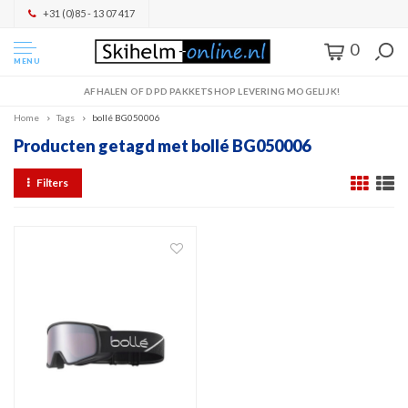
+31 (0)85 - 13 07 417
0
MENU
AFHALEN OF DPD PAKKETSHOP LEVERING MOGELIJK!
Home
Tags
bollé BG050006
Producten getagd met bollé BG050006
Filters