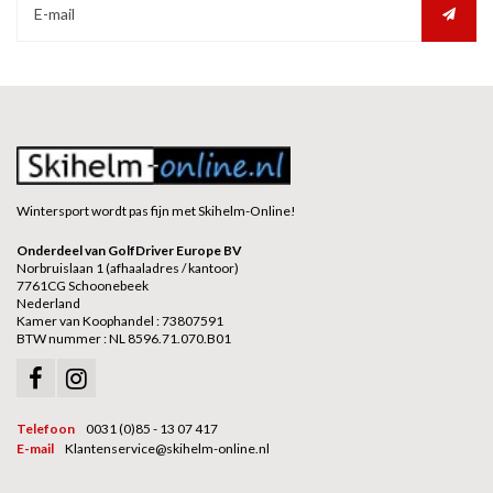
Wintersport wordt pas fijn met Skihelm-Online!
Onderdeel van GolfDriver Europe BV
Norbruislaan 1 (afhaaladres / kantoor)
7761CG Schoonebeek
Nederland
Kamer van Koophandel : 73807591
BTW nummer : NL 8596.71.070.B01
Telefoon
0031 (0)85 - 13 07 417
E-mail
Klantenservice@skihelm-online.nl