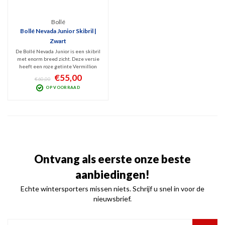
Bollé
Bollé Nevada Junior Skibril |
Zwart
De Bollé Nevada Junior is een skibril
met enorm breed zicht. Deze versie
heeft een roze getinte Vermillion
Gun lens die optimaal zicht biedt bij
€55,00
€60,00
wisselvallig weer (Categorie 2).
OP VOORRAAD
Deze kids snow goggles heeft fijne
ventilatie, filtert 100% UVe straling.
Ontvang als eerste onze beste
aanbiedingen!
Echte wintersporters missen niets. Schrijf u snel in voor de
nieuwsbrief.